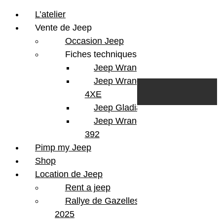
L’atelier
Vente de Jeep
Occasion Jeep
Fiches techniques
Jeep Wrangler JL
Skip to content
Search
Jeep Wrangler
0
Cart
4XE
Login/Register
Jeep Gladiator
Jeep Wrangler V8
392
Pimp my Jeep
Shop
Location de Jeep
Rent a jeep
Rallye de Gazelles
2025