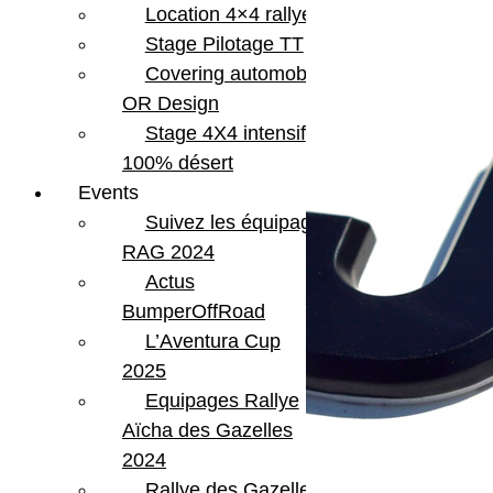
Location 4×4 rallye
Stage Pilotage TT
Covering automobile –
OR Design
Stage 4X4 intensif
100% désert
Events
Suivez les équipages
RAG 2024
Actus
BumperOffRoad
L’Aventura Cup
2025
Equipages Rallye
Aïcha des Gazelles
2024
Rallye des Gazelles