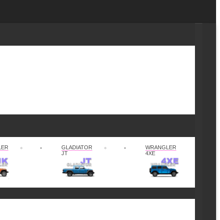
LER
GLADIATOR
WRANGLER
JT
4XE