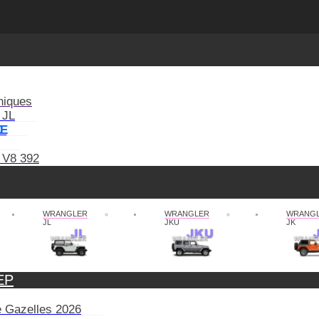
niques
 JL
XE
 V8 392
WRANGLER
WRANGLER
WRANG
JL
JKU
JK
EP
de Gazelles 2026