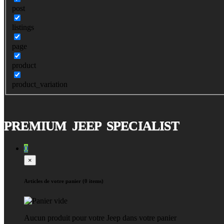
post
listings
page
product
product_variation
PREMIUM JEEP SPECIALIST
0
×
Articles de votre panier (0 items)
Aucun produit pour votre Jeep dans votre panier