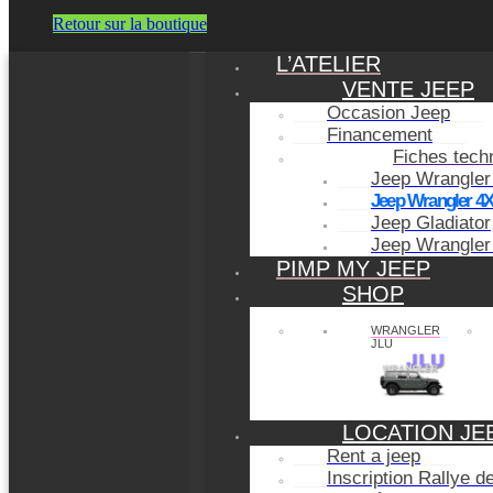
Retour sur la boutique
L’ATELIER
VENTE JEEP
Occasion Jeep
Financement
Fiches tech
Jeep Wrangler
Jeep Wrangler 4
Jeep Gladiator
Jeep Wrangler
PIMP MY JEEP
SHOP
WRANGLER
JLU
LOCATION JE
Rent a jeep
Inscription Rallye 