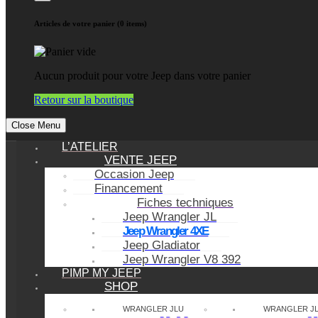
Articles de votre panier (0 items)
Aucun produit pour votre Jeep dans votre panier
Retour sur la boutique
Close Menu
L’ATELIER
VENTE JEEP
Occasion Jeep
Financement
Fiches techniques
Jeep Wrangler JL
Jeep Wrangler 4XE
Jeep Gladiator
Jeep Wrangler V8 392
PIMP MY JEEP
SHOP
WRANGLER JLU
WRANGLER J