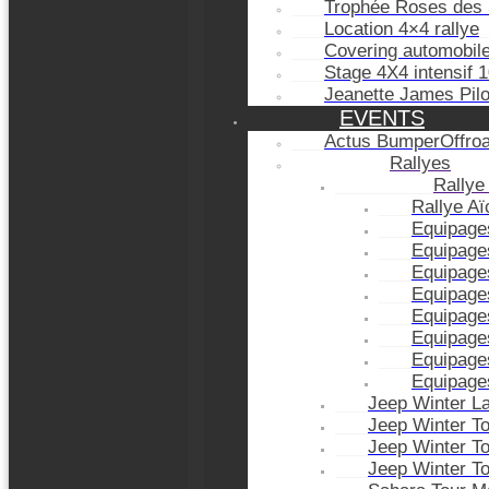
Trophée Roses des 
Location 4×4 rallye
Covering automobil
Stage 4X4 intensif 
Jeanette James Pil
EVENTS
Actus BumperOffro
Rallyes
Rallye
Rallye A
Equipage
Equipage
Equipage
Equipage
Equipage
Equipage
Equipage
Equipage
Jeep Winter L
Jeep Winter T
Jeep Winter T
Jeep Winter T