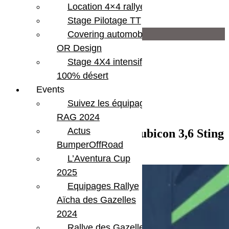
Location 4×4 rallye
Moteur
3,6 L 6 cyl
Stage Pilotage TT
Infos supplémentaires
Covering automobile –
OR Design
Attelage
Stage 4X4 intensif
Attelage US
Blocages pont AV & AR
100% désert
Extensions d'ailes
Events
Hard top
Suivez les équipages
Marche Pieds
Optiques à led
RAG 2024
Pack Full Led
Actus
Vendu – Jeep Gladiator Rubicon 3,6 Sting
Pack Hiver
Parechoc avant acier
BumperOffRoad
Grey SmartCap
Protection benne Line-X
L’Aventura Cup
Rubicon
2025
Equipages Rallye
Aïcha des Gazelles
2024
Rallye des Gazelles