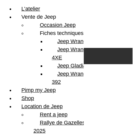
L’atelier
Vente de Jeep
Occasion Jeep
Fiches techniques
Jeep Wrangler JL
Skip to content
Search
Jeep Wrangler
0
Cart
4XE
Login/Register
Jeep Gladiator
Jeep Wrangler V8
392
Pimp my Jeep
Version
Gladiator
Shop
Finition
Rubicon
Location de Jeep
KMS
78300
Rent a jeep
Couleur
Sting Grey
Portes
4 Portes
Rallye de Gazelles
Energie
Essence
2025
Boite
Automatique