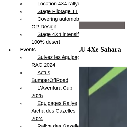
Location 4×4 rallye
Moteur
2 L turbo
Stage Pilotage TT
Garantie
6 mois
Covering automobile –
Infos supplémentaires
OR Design
Stage 4X4 intensif
Attelage
Bluetooth
100% désert
Extensions d'ailes
Vendu – Jeep Wrangler JLU 4Xe Sahara
Events
Marche Pieds
Gecko
Suivez les équipages
Optiques à led
Pack Full Led
RAG 2024
Actus
BumperOffRoad
L’Aventura Cup
2025
Equipages Rallye
Aïcha des Gazelles
2024
Rallye des Gazelles