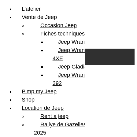
L’atelier
Vente de Jeep
Occasion Jeep
Fiches techniques
Jeep Wrangler JL
Skip to content
Search
Jeep Wrangler
0
Cart
4XE
Login/Register
Jeep Gladiator
Jeep Wrangler V8
392
Pimp my Jeep
Version
Wrangler JLU
Shop
Finition
Hybrid 4Xe
Location de Jeep
KMS
52000
Rent a jeep
Couleur
Gecko
Portes
4 Portes
Rallye de Gazelles
Energie
Essence, Hybrid
2025
Boite
Automatique