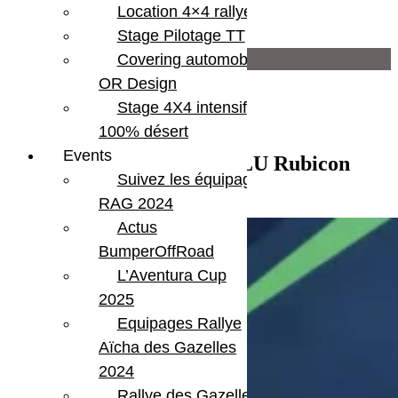
Location 4×4 rallye
Moteur
2 L turbo
Stage Pilotage TT
Infos supplémentaires
Covering automobile –
OR Design
Attelage
Stage 4X4 intensif
Bluetooth
Hard top
100% désert
Optiques à led
Events
Vendu – Jeep Wrangler JLU Rubicon
Pack Full Led
Suivez les équipages
Pack Hiver
Hydro Blue 2.0 Turbo
Pack Sécurité
RAG 2024
Rubicon
Actus
BumperOffRoad
L’Aventura Cup
2025
Equipages Rallye
Aïcha des Gazelles
2024
Rallye des Gazelles