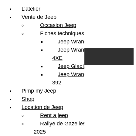
L’atelier
Vente de Jeep
Occasion Jeep
Fiches techniques
Jeep Wrangler JL
Skip to content
Search
Jeep Wrangler
0
Cart
4XE
Login/Register
Jeep Gladiator
Jeep Wrangler V8
392
Pimp my Jeep
Version
Wrangler JLU
Shop
Finition
Rubicon
Location de Jeep
KMS
1500
Rent a jeep
Couleur
Hydro Blue
Portes
4 Portes
Rallye de Gazelles
Energie
Essence
2025
Boite
Automatique