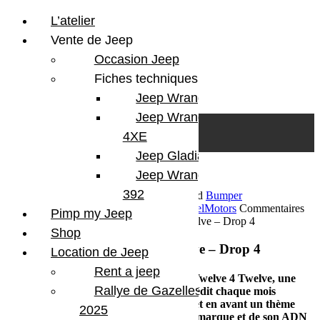
L’atelier
Vente de Jeep
Occasion Jeep
Fiches techniques
Jeep Wrangler JL
Skip to content
Search
Jeep Wrangler
0
Cart
4XE
Login/Register
Jeep Gladiator
Jeep Wrangler V8
392
13 février 2026
Par Martial BumperOffroad
Bumper
OffRoad
Bumper OffRoad|Jeep
Jeep
Matériel
Motors
Commentaires
Pimp my Jeep
fermés
sur Programme Jeep Twelve 4 Twelve – Drop 4
Shop
Programme Jeep Twelve 4 Twelve – Drop 4
Location de Jeep
Rent a jeep
Jeep poursuit son programme exclusif Twelve 4 Twelve, une
Rallye de Gazelles
série limitée qui dévoile un Wrangler inédit chaque mois
pendant douze mois. Chaque édition met en avant un thème
2025
fort, inspiré de l’héritage militaire de la marque et de son ADN