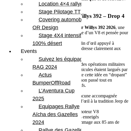
Location 4×4 rallye
tout-terrain.
Stage Pilotage TT
Le modèle du mois : Wrangler Willys 392 – Drop 4
Covering automobile –
OR Design
Le dernier modèle présenté est le
Wrangler Willys 392 2026
, une
version musclée et sans compromis, équipée d’un V8 et pensée pour
Stage 4X4 intensif
les puristes du offroad.
100% désert
Design dépouillé, performances brutes et clin d’œil appuyé à
l’histoire militaire Jeep : une édition qui s’adresse clairement aux
Events
passionnés d’aventure.
Suivez les équipages
Un hommage à l’histoire Jeep.
Le programme Twelve 4 Twelve s’inspire des opérations militaires
RAG 2024
de la Seconde Guerre mondiale, où des véhicules étaient largués par
Actus
avion pour soutenir les troupes. Jeep revisite cette idée en “dropant”
chaque mois une édition limitée, célébrant son passé tout en
BumperOffRoad
proposant des modèles modernes et exclusifs.
L’Aventura Cup
Les prochains modèles déjà annoncés.
Jeep tease également les sorties à venir, chacune accompagnée
2025
d’indices et de “ducks” collectors, un clin d’œil à la tradition Jeep de
Equipages Rallye
“ducking” :
•Wrangler MOAB 392 – Style robuste et moteur V8
Aïcha des Gazelles
•Wrangler Whitecap – Inspiré des sommets enneigés
2024
•Wrangler 85th Anniversary Edition – Hommage aux 85 ans de
liberté Jeep
Rallye des Gazelles