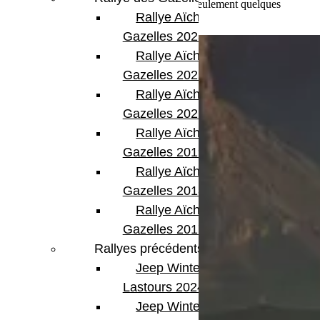
•D’autres modèles restent classifiés, avec seulement quelques
Rallye Aïcha des
indices cryptés révélés chaque mois
Gazelles 2023
Rallye Aïcha des
Gazelles 2022
Rallye Aïcha des
Gazelles 2021 -30th
Rallye Aïcha des
Gazelles 2019
Rallye Aïcha des
Gazelles 2018
Rallye Aïcha des
Gazelles 2017
Rallyes précédents
Jeep Winter
Lastours 2024
Jeep Winter Tour