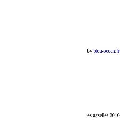
Mon Compte
Détails de mon compte
Déconnexion
Mes commandes
Panier Shop Bumper
Premium Jeep Specialist - BumperOffroad by
bleu-ocean.fr
Rechercher:
Request car price
Jeepie est prête pour le podium du Rallye des gazelles 2016
Name
Email