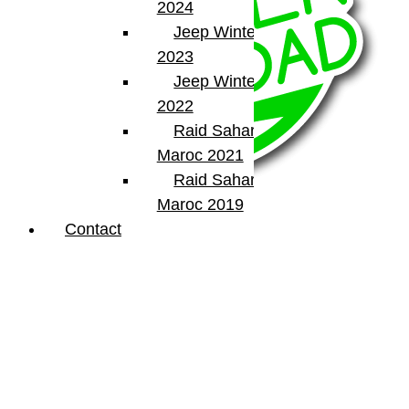
2024
Jeep Winter Tour
2023
Jeep Winter Tour
2022
Raid Sahara Tour
Maroc 2021
Raid Sahara Tour
Maroc 2019
Contact
BumperOffroad
46, Chemin de la Petite Bastide
13770 – Venelles
(Aix en Provence)
Email:
contact@bumperoffroad.com
Tel:
+33 (0)4 42 54 26 75
Compte