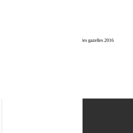
Phone
Request
Schedule a Test Drive
Jeepie est prête pour le podium du Rallye des gazelles 2016
Name
Email
Phone
Best time
Request