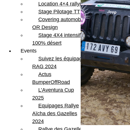
Location 4×4 rallye
Stage Pilotage TT
Covering automobile –
OR Design
Stage 4X4 intensif
100% désert
Events
Suivez les équipages
RAG 2024
Actus
BumperOffRoad
L’Aventura Cup
2025
Equipages Rallye
Aïcha des Gazelles
2024
Rallye des Gazelles