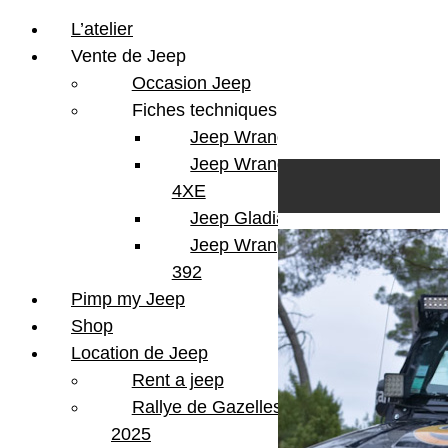
L’atelier
Vente de Jeep
Occasion Jeep
Fiches techniques
Jeep Wrangler JL
Skip to content
Search
Jeep Wrangler
0
Cart
4XE
Login/Register
Jeep Gladiator
Jeep Wrangler V8
392
Pimp my Jeep
Shop
Location de Jeep
Rent a jeep
Rallye de Gazelles
2025