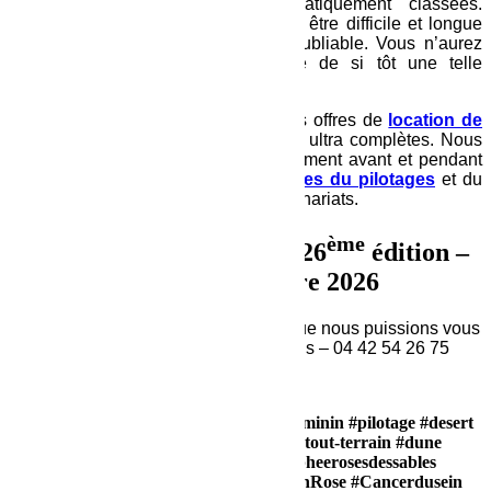
nos Jeep Wrangler sont systématiquement classées.
L’expérience que vous allez vivre va être difficile et longue
mais, elle sera extraordinaire et inoubliable. Vous n’aurez
peut-être pas l’occasion de revivre de si tôt une telle
expérience.
Nous avons de plus mis au point des offres de
location de
4X4 rallye
avec des
Jeep Wrangler
ultra complètes. Nous
assurons également un accompagnement avant et pendant
le Rallye ainsi que dans les
domaines du pilotages
et du
covering
, grâce à nos différents partenariats.
ème
Louez votre 4×4
pour la 26
édition –
du 9 au 18 octobre 2026
N’hésitez pas à nous contacter afin que nous puissions vous
donner un maximum d’informations – 04 42 54 26 75
#location #rallye #trds #location4X4 #feminin #pilotage #desert
#maroc #rallyemaroc #jeep #wrangler #tout-terrain #dune
#sudmaroc #100%feminin #100% #tropheerosesdessables
#EnsemblePlusForts #AssociationRubanRose #Cancerdusein