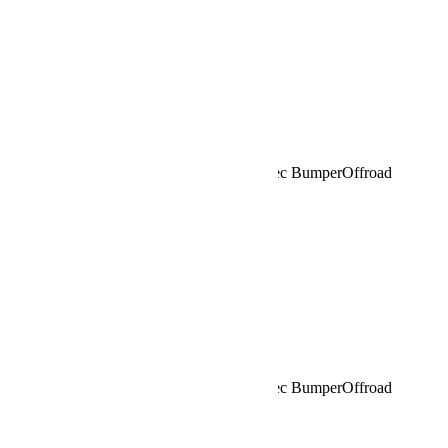
Rechercher:
Request car price
Rallye Roses des Sables, Location 4×4 avec BumperOffroad
Name
Email
Phone
Request
Schedule a Test Drive
Rallye Roses des Sables, Location 4×4 avec BumperOffroad
Name
Email