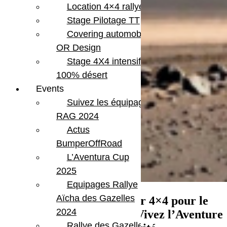
Location 4×4 rallye
Stage Pilotage TT
Covering automobile –
OR Design
Stage 4X4 intensif
100% désert
Events
Suivez les équipages
RAG 2024
Actus
BumperOffRoad
L’Aventura Cup
2025
Equipages Rallye
Aïcha des Gazelles
Location Jeep Wrangler 4×4 pour le
2024
Rallye Roses des Sables : Vivez l’Aventure
Rallye des Gazelles