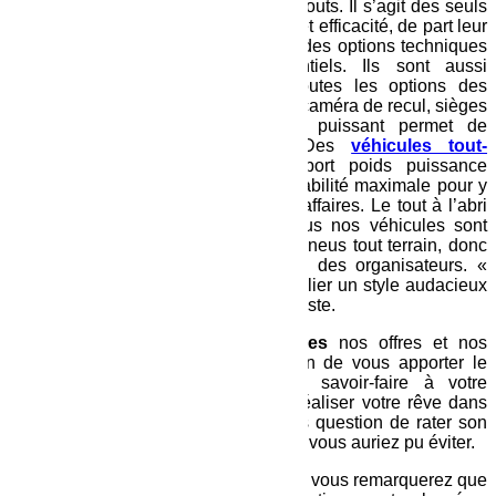
disposition disposent de nombreux atouts. Il s’agit des seuls
véhicules polyvalents, alliant confort et efficacité, de part leur
conception avec les ponts rigides et des options techniques
comme des blocages de différentiels. Ils sont aussi
confortables et sont équipés de toutes les options des
véhicules d’aujourd’hui (prises USB, caméra de recul, sièges
et volant réglable….). Un moteur puissant permet de
surmonter toutes les difficultés. Des
véhicules tout-
terrain
agiles, qui offrent un rapport poids puissance
exceptionnel. Sans oublier une habitabilité maximale pour y
mettre tout le matériel ainsi que vos affaires. Le tout à l’abri
des regards et de la poussière. Tous nos véhicules sont
réhaussés, renforcés et équipés de pneus tout terrain, donc
parfaitement adaptés aux exigences des organisateurs. «
Vérif techniques assurés ». Sans oublier un style audacieux
qui vous fera vous démarquer sur la piste.
Pour le
Trophée Roses des Sables
nos offres et nos
véhicules évoluent régulièrement afin de vous apporter le
meilleur. Nous mettons tout notre savoir-faire à votre
disposition pour vous permettre de réaliser votre rêve dans
les meilleures conditions. Il n’est pas question de rater son
Rallye pour une erreur de casting que vous auriez pu éviter.
Consultez les derniers classements et vous remarquerez que