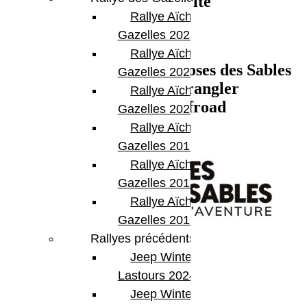
en Tout Sécurité
Rallye Aïcha des
Gazelles 2023
Rallye Aïcha des
Préparez votre Rallye Roses des Sables
Gazelles 2022
avec une Jeep Wrangler
Rallye Aïcha des
4×4
BumperOffroad
Gazelles 2021 -30th
Rallye Aïcha des
Gazelles 2019
Rallye Aïcha des
Gazelles 2018
Rallye Aïcha des
Gazelles 2017
Rallyes précédents
Jeep Winter
Lastours 2024
Jeep Winter Tour