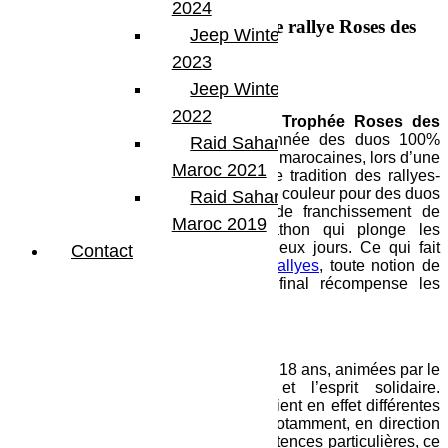
2024
Location Véhicule 4X4 pour le rallye Roses des
Jeep Winter Tour
Sables
2023
Jeep Winter Tour
Le Rallye
2022
La formule qui a fait le succès du
Trophée Roses des
Sables
reste identique : chaque année des duos 100%
Raid Sahara Tour
féminins s’affrontent sur les terres sud marocaines, lors d’une
Maroc 2021
course d’orientation issue de la pure tradition des rallyes-
raids africains. Un programme haut en couleur pour des duos
Raid Sahara Tour
de choc : épreuves d’orientation, de franchissement de
Maroc 2019
dunes et la fameuse étape marathon qui plonge les
participantes en autonomie durant deux jours. Ce qui fait
Contact
aussi la différence, avec les autres
rallyes
, toute notion de
vitesse est exclue, le classement final récompense les
stratégies d’orientation.
Qui peut participer ?
Toutes conductrices âgées de plus de 18 ans, animées par le
voyage, la compétition sportive et l’esprit solidaire.
Le Trophée Roses des Sables
soutient en effet différentes
causes à travers cinq associations, notamment, en direction
des enfants. Inutile d’avoir des compétences particulières, ce