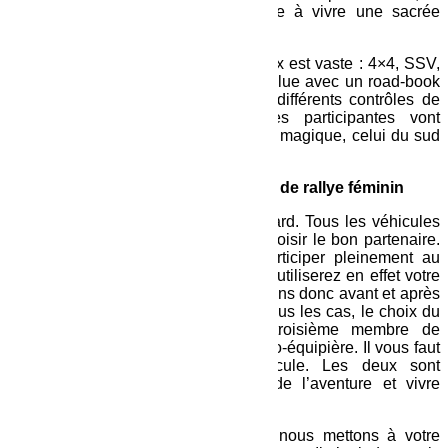
qu’il faut c’est être motivée et prête à vivre une sacrée
expérience humaine.
Pour ce qui est des véhicules le choix est vaste : 4×4, SSV,
moto ou quad. Chaque équipage évolue avec un road-book
et une boussole, en respectant les différents contrôles de
passage obligatoires. Au total, les participantes vont
parcourir au 7 000 km dans un cadre magique, celui du sud
du Maroc.
Comment bien choisir son véhicule de rallye féminin
Le choix du 4×4 ne doit rien au hasard. Tous les véhicules
4X4 ne se valent pas. Il faut donc choisir le bon partenaire.
Celui qui va vous permettre de participer pleinement au
Trophées Roses des Sables
. Vous utiliserez en effet votre
véhicule pendant les phases de liaisons donc avant et après
course et, pendant la course. Dans tous les cas, le choix du
véhicule est primordial, c’est le troisième membre de
l’équipage, au même titre que votre co-équipière. Il vous faut
un bon binôme et un bon véhicule. Les deux sont
indissociables pour aller au bout de l’aventure et vivre
pleinement le quotidien.
Les véhicules
Jeep Wrangler
que nous mettons à votre