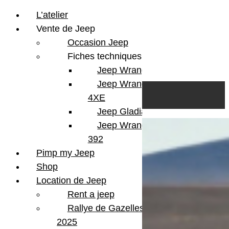
L’atelier
Vente de Jeep
Occasion Jeep
Fiches techniques
Jeep Wrangler JL
Skip to content
Search
Jeep Wrangler
0
Cart
4XE
Login/Register
Jeep Gladiator
Jeep Wrangler V8
392
Pimp my Jeep
Shop
Location de Jeep
Rent a jeep
Rallye de Gazelles
2025