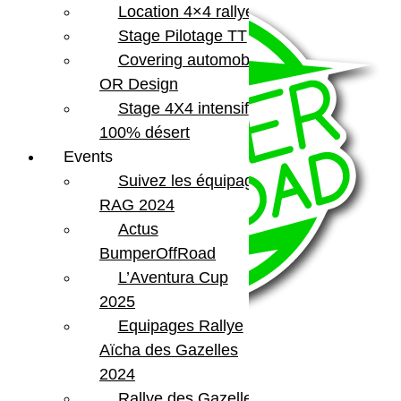
Location 4×4 rallye
Stage Pilotage TT
Covering automobile –
OR Design
Stage 4X4 intensif
100% désert
Events
Suivez les équipages
RAG 2024
Actus
BumperOffRoad
L’Aventura Cup
2025
Equipages Rallye
Aïcha des Gazelles
2024
BumperOffroad
Rallye des Gazelles