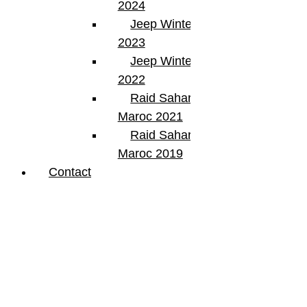
2024
Request car price
Jeep Winter Tour
2023
Votre retour Jeep Winter Tour 2024
Jeep Winter Tour
Name
2022
Email
Raid Sahara Tour
Phone
Maroc 2021
Raid Sahara Tour
Request
Maroc 2019
Schedule a Test Drive
Contact
Votre retour Jeep Winter Tour 2024
Name
Email
Phone
Best time