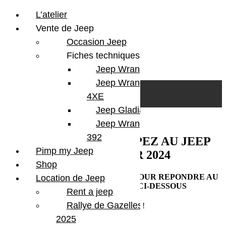
L’atelier
Vente de Jeep
Occasion Jeep
Fiches techniques
Jeep Wrangler JL
Skip to content
Search
Jeep Wrangler
0
Cart
4XE
Login/Register
Jeep Gladiator
Jeep Wrangler V8
392
VOUS AVEZ PARTICIPEZ AU JEEP
Pimp my Jeep
WINTER TOUR 2024
Shop
POUVEZ VOUS PRENDRE 1 MN POUR REPONDRE AU
Location de Jeep
PETIT QUESTIONNAIRE CI-DESSOUS
Rent a jeep
Rallye de Gazelles
Erreur :
Formulaire de contact non trouvé !
2025