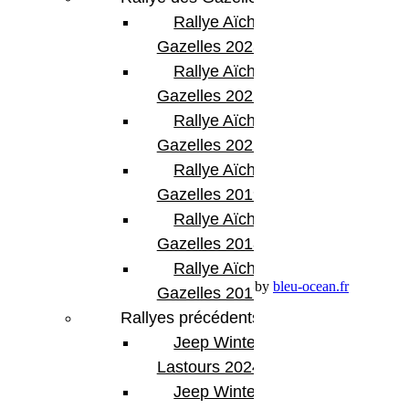
Rallye Aïcha des
46, Chemin de la Petite Bastide
13770 – Venelles
Gazelles 2023
(Aix en Provence)
Rallye Aïcha des
Email:
contact@bumperoffroad.com
Tel:
+33 (0)4 42 54 26 75
Gazelles 2022
Rallye Aïcha des
Compte
Gazelles 2021 -30th
Mon Compte
Rallye Aïcha des
Détails de mon compte
Gazelles 2019
Déconnexion
Mes commandes
Rallye Aïcha des
Gazelles 2018
Panier Shop Bumper
Rallye Aïcha des
Premium Jeep Specialist - BumperOffroad by
bleu-ocean.fr
Gazelles 2017
Rallyes précédents
Jeep Winter
Lastours 2024
Rechercher:
Jeep Winter Tour