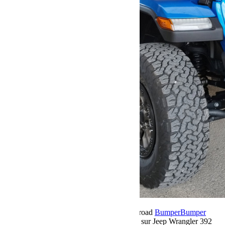
13 décembre 2023
Par Martial BumperOffroad
Bumper
Bumper
OffRoad
Préparation
Commentaires fermés
sur Jeep Wrangler 392