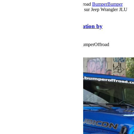
13 décembre 2023
Par Martial BumperOffroad
Bumper
Bumper
OffRoad
Préparation
Commentaires fermés
sur Jeep Wrangler JLU
4XE Préparation by BumperOffroad
Jeep Wrangler JLU 4XE Préparation by
BumperOffroad
Jeep Wrangler JLU 4XE Préparation by BumperOffroad
Voir plus