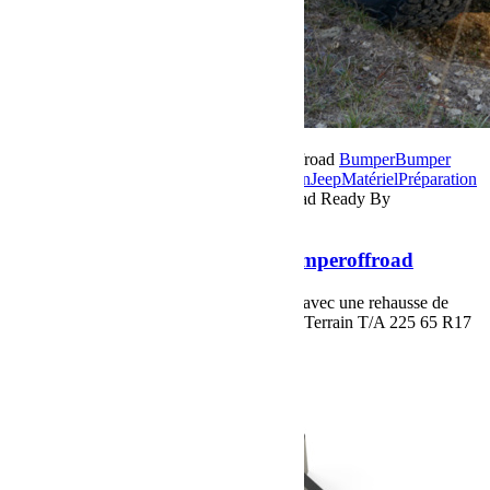
20 novembre 2017
Par Martial BumperOffroad
Bumper
Bumper
OffRoad
Bumper OffRoad|Jeep
Compétition
Jeep
Matériel
Préparation
Commentaires fermés
sur Renegade Offroad Ready By
Bumperoffroad
Renegade Offroad Ready By Bumperoffroad
Jeep Renegade à la sauce Bumperoffroad, avec une rehausse de
1,5", pneus Tout Terrain BF-Goodrich All Terrain T/A 225 65 R17
et un ski avant de protection ...
Voir plus