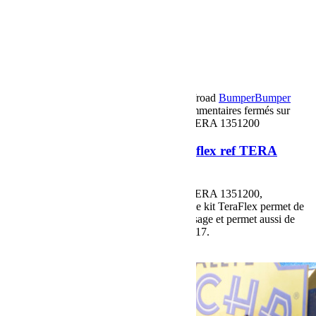
20 novembre 2017
Par Martial BumperOffroad
Bumper
Bumper
OffRoad|Jeep
Jeep
Matériel
Préparation
Commentaires fermés
sur
Kit rehausse Jeep Renegade Teraflex ref TERA 1351200
Kit rehausse Jeep Renegade Teraflex ref TERA
1351200
Kit rehausse Jeep Renegade Teraflex ref TERA 1351200,
Contrairement à d’autres kits de rehausse, le kit TeraFlex permet de
garder un bon angle de chasse et de carrossage et permet aussi de
monter des pneumatiques jusqu’à 225/65R17.
Voir plus