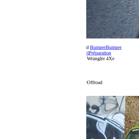
25 janvier 2024
Par Martial BumperOffroad
Bumper
Bumper
OffRoad
Bumper OffRoad|Jeep
Jeep
Matériel
Préparation
Commentaires fermés
sur Préparation Jeep Wrangler 4Xe
Préparation Jeep Wrangler 4Xe
Préparation Jeep Wrangler 4Xe by BumperOffroad
Voir plus