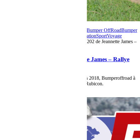
17 mars 2018
Par Martial BumperOffroad
Bumper OffRoad
Bumper
OffRoad|Jeep
Compétition
En course
Préparation
Sport
Voyage
Commentaires fermés
sur Jeep JK numéro 202 de Jeannette James –
Rallye Aïcha des Gazelles 2018
Jeep JK numéro 202 de Jeannette James – Rallye
Aïcha des Gazelles 2018
Pour le prochain Rallye Aïcha des Gazelles 2018, Bumperoffroad à
préparé pour Jeannette James une Jeep Jk Rubicon.
Voir plus