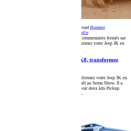
18 décembre 2017
Par Martial BumperOffroad
Bumper
OffRoad
Bumper OffRoad|Jeep
Compétition
En
course
Jeep
Matériel
Préparation
Reportage
Commentaires fermés
sur
Breaking News, Jeep MOPAR JK8, transformez votre Jeep JK en
Pick-Up !
Breaking News, Jeep MOPAR JK8, transformez
votre Jeep JK en Pick-Up !
Breaking News, Kit Jeep Mopar JK8, transformez votre Jeep JK en
Pick-Up ! Nous avions rencontré le père noël au Sema Show. Il a
tenu ses promesses et nous venons de recevoir deux kits Pickup
MOPAR JK8, les tous derniers disponibles.
Voir plus