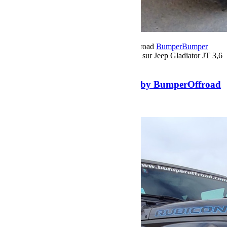
13 décembre 2023
Par Martial BumperOffroad
Bumper
Bumper
OffRoad
Préparation
Commentaires fermés
sur Jeep Gladiator JT 3,6
L Mojave by BumperOffroad
Jeep Gladiator JT 3,6 L Mojave by BumperOffroad
Voir plus