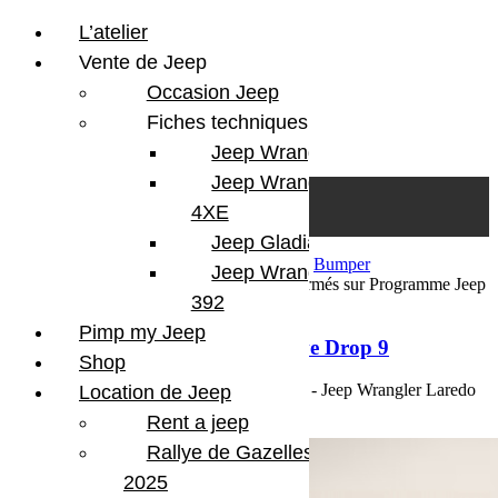
L’atelier
Vente de Jeep
Occasion Jeep
Fiches techniques
Jeep Wrangler JL
Skip to content
Search
Jeep Wrangler
0
Cart
4XE
Login/Register
Jeep Gladiator
16 juillet 2026
Par Martial BumperOffroad
Bumper
Jeep Wrangler V8
OffRoad
Jeep
Préparation
Commentaires fermés
sur Programme Jeep
392
Twelve 4 Twelve Drop 9
Pimp my Jeep
Programme Jeep Twelve 4 Twelve Drop 9
Shop
Programme Jeep Twelve 4 Twelve Drop 9 - Jeep Wrangler Laredo
Location de Jeep
Voir plus
Rent a jeep
Rallye de Gazelles
2025