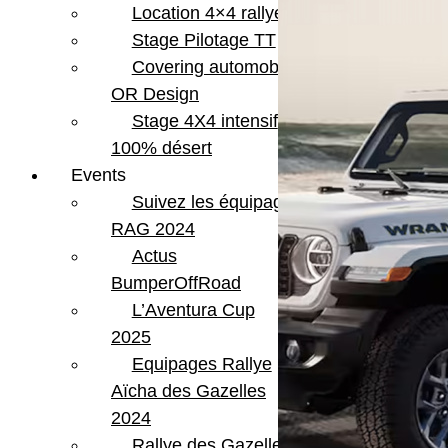
Location 4×4 rallye
Stage Pilotage TT
Covering automobile –
OR Design
Stage 4X4 intensif
100% désert
Events
Suivez les équipages
RAG 2024
Actus
BumperOffRoad
L’Aventura Cup
2025
Equipages Rallye
Aïcha des Gazelles
2024
Rallye des Gazelles