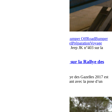
9 mars 2017
Par Martial BumperOffroad
Bumper OffRoad
Bumper
OffRoad|Jeep
Compétition
En course
Matériel
Préparation
Voyage
Commentaires fermés
sur Préparation de la Jeep JK n°403 sur la
Rallye des Gazelles 2017
Préparation de la Jeep JK n°403 sur la Rallye des
Gazelles 2017
Préparation de la Jeep JK n°403 sur la Rallye des Gazelles 2017 est
en bonne voie, aujourd’hui c’est le train avant avec la pose d’un
pont Super 30 Teraflex … à suivre
Voir plus