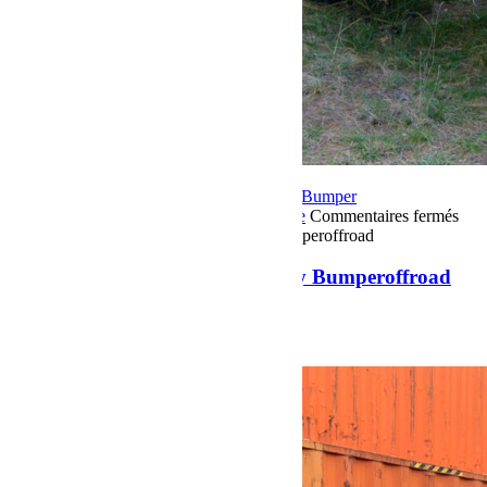
23 mars 2019
Par Martial BumperOffroad
Bumper
OffRoad
Jeep
Matériel
Préparation
Reportage
Commentaires fermés
sur Jeep JL Unlimited 3,6litres V6 by Bumperoffroad
Jeep JL Unlimited 3,6litres V6 by Bumperoffroad
Jeep JL by Bumperoffroad
Voir plus