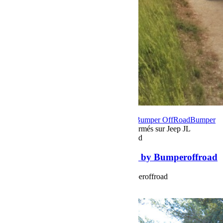
15 juin 2020
Par Martial BumperOffroad
Bumper OffRoad
Bumper
OffRoad|Jeep
Préparation
Commentaires fermés
sur Jeep JL
Unlimited Rubicon 2020 by Bumperoffroad
Jeep JL Unlimited Rubicon 2020 by Bumperoffroad
Jeep JL Unlimited Rubicon 2020 by Bumperoffroad
Voir plus