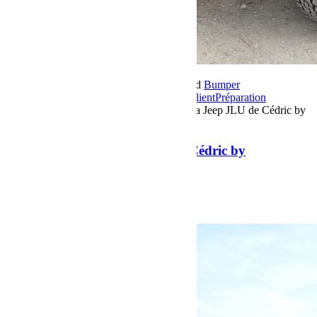
21 février 2019
Par Martial BumperOffroad
Bumper
OffRoad
Bumper OffRoad|Jeep
Jeep
Jeep Client
Préparation
Commentaires fermés
sur Présentation de la Jeep JLU de Cédric by
BumperOffroad
Présentation de la Jeep JLU de Cédric by
BumperOffroad
Présentation de la Jeep JLU de Cédric.
Voir plus