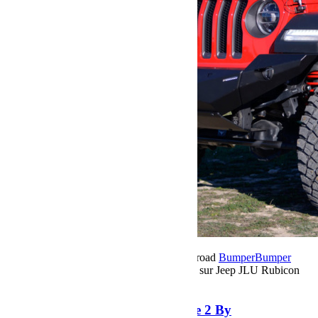
13 décembre 2023
Par Martial BumperOffroad
Bumper
Bumper
OffRoad
Préparation
Commentaires fermés
sur Jeep JLU Rubicon
Teraflex Stage 2 By BumperOffroad
Jeep JLU Rubicon Teraflex Stage 2 By