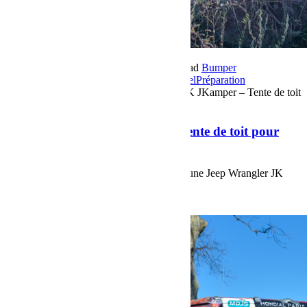
16 octobre 2018
Par Martial BumperOffroad
Bumper
OffRoad
Bumper OffRoad|Jeep
Jeep
Matériel
Préparation
Commentaires fermés
sur Jeep Wrangler JK JKamper – Tente de toit
pour Jeep JK
Jeep Wrangler JK JKamper – Tente de toit pour
Jeep JK
Nouvelle Préparation Bumperoffroad, sur une Jeep Wrangler JK
avec une tente de toit JKamper.
Voir plus