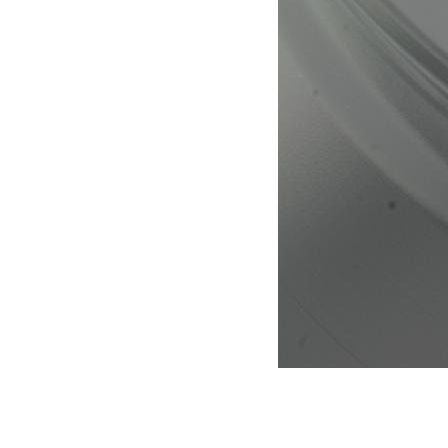
mai 7, 2015
Martial
Jante Pro Comp Jeep JK Flat Black