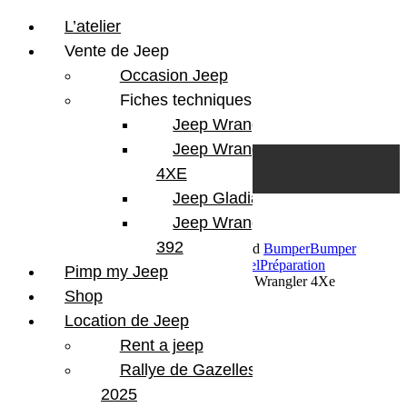
L’atelier
Vente de Jeep
Occasion Jeep
Fiches techniques
Jeep Wrangler JL
Skip to content
Search
Jeep Wrangler
0
Cart
4XE
Login/Register
Jeep Gladiator
Jeep Wrangler V8
392
25 janvier 2024
Par Martial BumperOffroad
Bumper
Bumper
OffRoad
Bumper OffRoad|Jeep
Jeep
Matériel
Préparation
Pimp my Jeep
Commentaires fermés
sur Préparation Jeep Wrangler 4Xe
Shop
Préparation Jeep Wrangler 4Xe
Location de Jeep
Rent a jeep
Jeep Wrangler 4Xe
Rallye de Gazelles
Pare-choc avant Mopar
2025
Ski AV pour pare-choc Rubicon