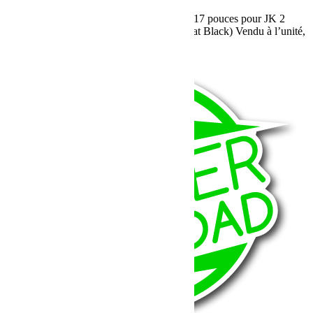
Jante Pro Comp Jeep JK Black dimension 17 pouces pour JK 2
portes & Unlimited finition noir satinée (Flat Black) Vendu à l’unité,
avec le cache moyeu et sans visserie.
Lire la suite