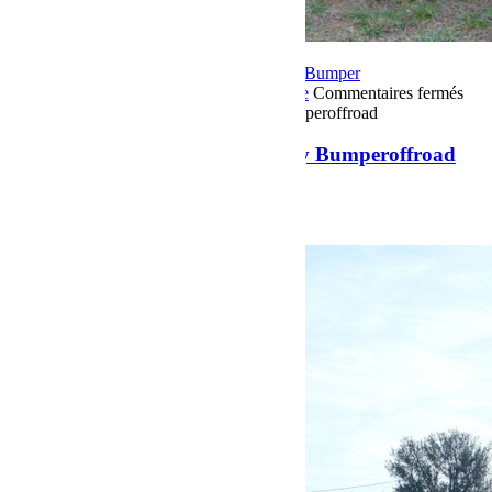
23 mars 2019
Par Martial BumperOffroad
Bumper
OffRoad
Jeep
Matériel
Préparation
Reportage
Commentaires fermés
sur Jeep JL Unlimited 3,6litres V6 by Bumperoffroad
Jeep JL Unlimited 3,6litres V6 by Bumperoffroad
Jeep JL by Bumperoffroad
Voir plus