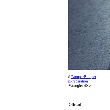
25 janvier 2024
Par Martial BumperOffroad
Bumper
Bumper
OffRoad
Bumper OffRoad|Jeep
Jeep
Matériel
Préparation
Commentaires fermés
sur Préparation Jeep Wrangler 4Xe
Préparation Jeep Wrangler 4Xe
Préparation Jeep Wrangler 4Xe by BumperOffroad
Voir plus