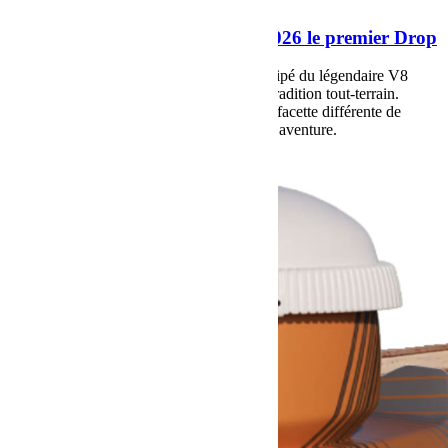
La Jeep Wrangler MOAB 392 2026 le premier Drop
Drop 1 La Jeep Wrangler MOAB 392 équipé du légendaire V8
HEMI 6,4 L, symbole de puissance et de tradition tout-terrain.
Chaque nouvelle édition met en avant une facette différente de
l’ADN Jeep : robustesse, liberté et esprit d’aventure.
Voir plus