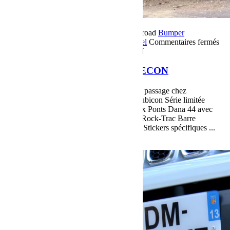
14 décembre 2017
Par Martial BumperOffroad
Bumper
OffRoad
Bumper OffRoad|Jeep
Jeep
Matériel
Commentaires fermés
sur Jeep JK Rubicon Série limitée RECON
Jeep JK Rubicon Série limitée RECON
Jeep JK Rubicon Série limitée RECON de passage chez
Bumperoffroad, en deux mots : Jeep JK Rubicon Série limitée
RECON Moteur Pentastar V6 284 chevaux Ponts Dana 44 avec
blocages électroniques Boîtier de transfert Rock-Trac Barre
stabilisatrice déconnectable électriquement Stickers spécifiques ...
Voir plus