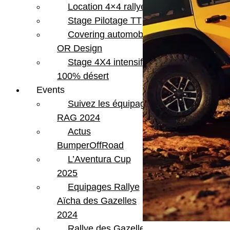
Location 4×4 rallye
Stage Pilotage TT
Covering automobile –
OR Design
Stage 4X4 intensif
100% désert
Events
Suivez les équipages
RAG 2024
Actus
BumperOffRoad
L’Aventura Cup
2025
Equipages Rallye
Aïcha des Gazelles
2024
Rallye des Gazelles