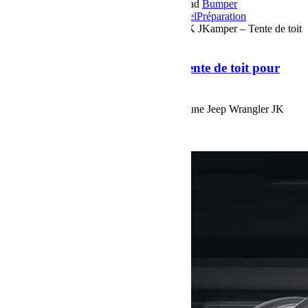
16 octobre 2018
Par Martial BumperOffroad
Bumper
OffRoad
Bumper OffRoad|Jeep
Jeep
Matériel
Préparation
Commentaires fermés
sur Jeep Wrangler JK JKamper – Tente de toit
pour Jeep JK
Jeep Wrangler JK JKamper – Tente de toit pour
Jeep JK
Nouvelle Préparation Bumperoffroad, sur une Jeep Wrangler JK
avec une tente de toit JKamper.
Voir plus