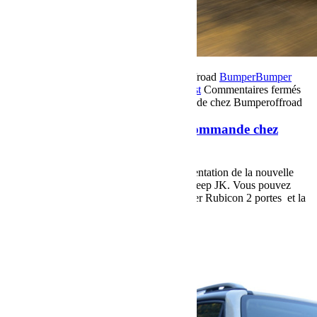
30 novembre 2017
Par Martial BumperOffroad
Bumper
Bumper
OffRoad
Bumper OffRoad|Jeep
Matériel
Test
Commentaires fermés
sur Jeep Wrangler JL 2018 en pré-commande chez Bumperoffroad
Jeep Wrangler JL 2018 en pré-commande chez
Bumperoffroad
En exclu sur le site Bumperoffroad la présentation de la nouvelle
JEEP JL 2018 remplaçante de la fameuse Jeep JK. Vous pouvez
découvrir sur cette page la Jeep JL Wrangler Rubicon 2 portes et la
Jeep JL Wrangler Unlimited 4 portes.
Voir plus