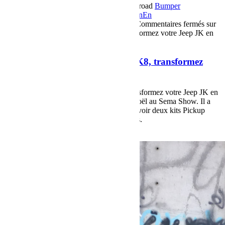
18 décembre 2017
Par Martial BumperOffroad
Bumper
OffRoad
Bumper OffRoad|Jeep
Compétition
En
course
Jeep
Matériel
Préparation
Reportage
Commentaires fermés
sur
Breaking News, Jeep MOPAR JK8, transformez votre Jeep JK en
Pick-Up !
Breaking News, Jeep MOPAR JK8, transformez
votre Jeep JK en Pick-Up !
Breaking News, Kit Jeep Mopar JK8, transformez votre Jeep JK en
Pick-Up ! Nous avions rencontré le père noël au Sema Show. Il a
tenu ses promesses et nous venons de recevoir deux kits Pickup
MOPAR JK8, les tous derniers disponibles.
Voir plus