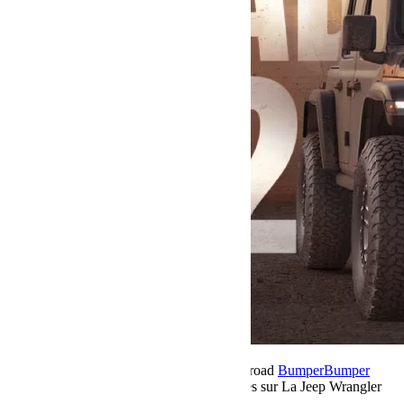
10 décembre 2025
Par Martial BumperOffroad
Bumper
Bumper
OffRoad
Jeep
Matériel
Commentaires fermés
sur La Jeep Wrangler
MOAB 392 2026 le premier Drop