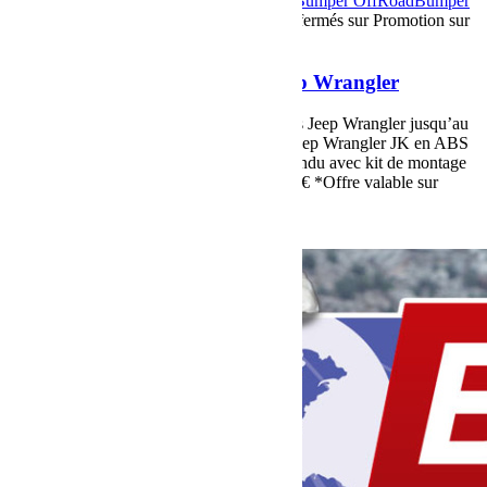
28 mai 2018
Par Martial BumperOffroad
Bumper OffRoad
Bumper
OffRoad|Jeep
Jeep
Matériel
Commentaires fermés
sur Promotion sur
les Calandres Jeep Wrangler
Promotion sur les Calandres Jeep Wrangler
Promotion de -37% sur toutes les calandres Jeep Wrangler jusqu’au
30 juin 2018 119€* 189€ Calandre pour Jeep Wrangler JK en ABS
moulé, livré en noir mat, prêt à peindre, vendu avec kit de montage
et joint. *Soit -37% *Livraison possible 10€ *Offre valable sur
stock, hors livraison, tarif TTC
Voir plus