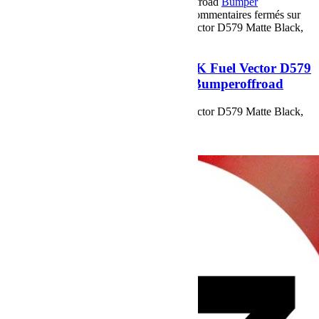
10 septembre 2018
Par Martial BumperOffroad
Bumper
OffRoad
Bumper OffRoad|Jeep
Matériel
Commentaires fermés
sur
Les nouvelles Jantes pour Jeep JK Fuel Vector D579 Matte Black,
en exclusivité chez Bumperoffroad
Les nouvelles Jantes pour Jeep JK Fuel Vector D579
Matte Black, en exclusivité chez Bumperoffroad
Les nouvelles Jantes pour Jeep JK Fuel Vector D579 Matte Black,
en exclusivité chez Bumperoffroad
Voir plus