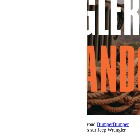
24 novembre 2025
Par Martial BumperOffroad
Bumper
Bumper
OffRoad
Jeep
Matériel
Commentaires fermés
sur Jeep Wrangler
Commando 392