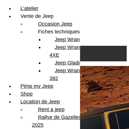
L’atelier
Vente de Jeep
Occasion Jeep
Fiches techniques
Jeep Wrangler JL
Skip to content
Search
Jeep Wrangler
0
Cart
4XE
Login/Register
Jeep Gladiator
Jeep Wrangler V8
392
Pimp my Jeep
Shop
Location de Jeep
Rent a jeep
Rallye de Gazelles
2025