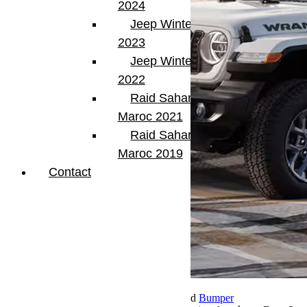
2024
Jeep Winter Tour
2023
Jeep Winter Tour
2022
Raid Sahara Tour
Maroc 2021
Raid Sahara Tour
Maroc 2019
Contact
12 janvier 2026
Par Martial BumperOffroad
Bumper