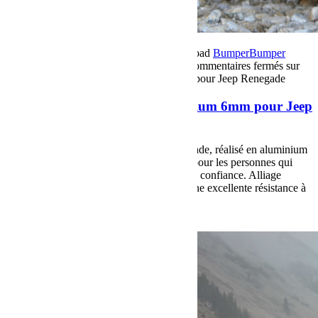
7 décembre 2017
Par Martial BumperOffroad
Bumper
Bumper
OffRoad
Bumper OffRoad|Jeep
Matériel
Commentaires fermés
sur
Ski de protection moteur aluminium 6mm pour Jeep Renegade
Ski de protection moteur aluminium 6mm pour Jeep
Renegade
Ski de protection moteur pour Jeep Renegade, réalisé en aluminium
6mm pour Jeep Renegade. Recommandé pour les personnes qui
souhaites s’aventurer en Off-Road en toute confiance. Alliage
d'aluminium-magnésium, caractérisé par une excellente résistance à
l'oxydation et à la corrosion.
Voir plus