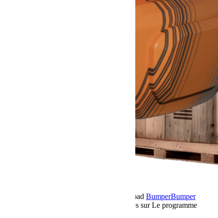
9 décembre 2025
Par Martial BumperOffroad
Bumper
Bumper
OffRoad
Jeep
Matériel
Commentaires fermés
sur Le programme
Twelve 4 Twelve by Jeep