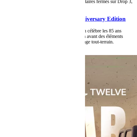
OffRoad
Jeep
Matériel
Préparation
Commentaires fermés
sur Drop 3,
Jeep Wrangler 85th Anniversary Edition
Drop 3, Jeep Wrangler 85th Anniversary Edition
La Jeep Wrangler 85th Anniversary Edition célèbre les 85 ans
d’aventure de la marque Jeep en mettant en avant des éléments
exclusifs qui rendent hommage à son héritage tout-terrain.
Voir plus