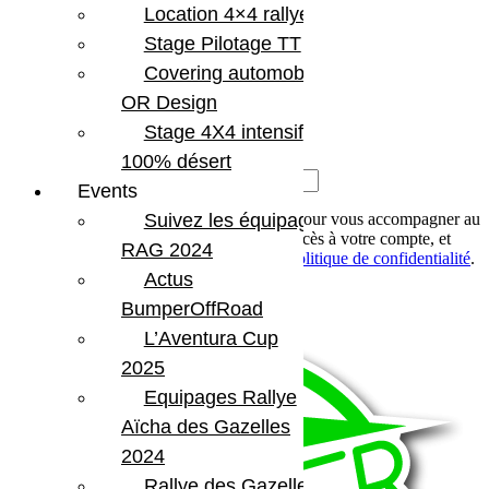
Location 4×4 rallye
Mot de passe perdu ?
Stage Pilotage TT
Covering automobile –
S’enregistrer
OR Design
Stage 4X4 intensif
E-mail
*
100% désert
Mot de passe
*
Events
Vos données personnelles seront utilisées pour vous accompagner au
Suivez les équipages
cours de votre visite du site web, gérer l’accès à votre compte, et
RAG 2024
pour d’autres raisons décrites dans notre
politique de confidentialité
.
Actus
S’enregistrer
BumperOffRoad
L’Aventura Cup
2025
Equipages Rallye
Aïcha des Gazelles
2024
Rallye des Gazelles