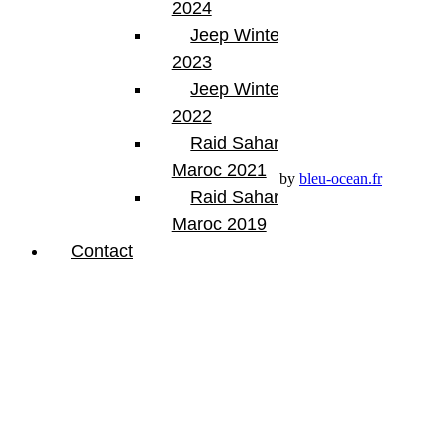
2024
Compte
Jeep Winter Tour
Mon Compte
2023
Détails de mon compte
Déconnexion
Jeep Winter Tour
Mes commandes
2022
Raid Sahara Tour
Panier Shop Bumper
Maroc 2021
Premium Jeep Specialist - BumperOffroad by
bleu-ocean.fr
Raid Sahara Tour
Maroc 2019
Contact
Rechercher:
Request car price
Mon Compte
Name
Email