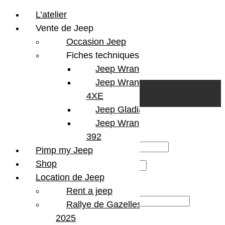
L’atelier
Vente de Jeep
Occasion Jeep
Fiches techniques
Jeep Wrangler JL
Skip to content
Search
Jeep Wrangler
0
Cart
4XE
Login/Register
Jeep Gladiator
Se connecter
Jeep Wrangler V8
392
Identifiant ou e-mail
*
Pimp my Jeep
Shop
Mot de passe
*
Location de Jeep
Code de sécurité :
454
Rent a jeep
Entrez le code de sécurité :
*
Rallye de Gazelles
2025
Se souvenir de moi
Se connecter