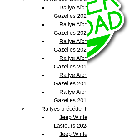
Rallye Aïcha des
Gazelles 2023
Rallye Aïcha des
Gazelles 2022
Rallye Aïcha des
Gazelles 2021 -30th
Rallye Aïcha des
Gazelles 2019
Rallye Aïcha des
Gazelles 2018
Rallye Aïcha des
BumperOffroad
Gazelles 2017
46, Chemin de la Petite Bastide
Rallyes précédents
13770 – Venelles
Jeep Winter
(Aix en Provence)
Email:
contact@bumperoffroad.com
Lastours 2024
Tel:
+33 (0)4 42 54 26 75
Jeep Winter Tour