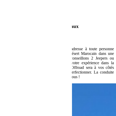
Un roadtrip Jeep Only tous niveaux
Notre semaine sportive et touristique s’adresse à toute personne
souhaitant découvrir ou redécouvrir le désert Marocain dans une
ambiance conviviale et animée. Nous conseillons 2 Jeepers ou
Jeepeuses par véhicule. Quel que soit votre expérience dans la
conduite d’un 4×4, l’équipe de BumperOffroad sera à vos côtés
pour vous initier et vous aider à vous perfectionner. La conduite
dans les dunes n’aura plus de secret pour vous !