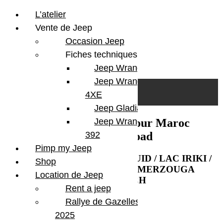
L’atelier
Vente de Jeep
Occasion Jeep
Fiches techniques
Jeep Wrangler JL
Skip to content
Search
Jeep Wrangler
0
Cart
4XE
Login/Register
Jeep Gladiator
Edition du Sahara Tour Maroc
Jeep Wrangler V8
BumperOffroad
392
Pimp my Jeep
OUARZAZATE / FOUM Z’GUID / LAC IRIKI /
Shop
CHEGAGA / M’HAMID /
MERZOUGA
Location de Jeep
/
MARRAKECH
Rent a jeep
Rallye de Gazelles
2025