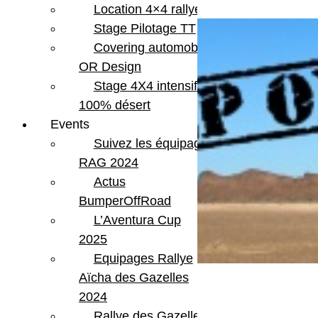
Location 4×4 rallye
Stage Pilotage TT
Covering automobile –
OR Design
Stage 4X4 intensif
100% désert
Events
Suivez les équipages
RAG 2024
Actus
BumperOffRoad
L’Aventura Cup
2025
Equipages Rallye
Aïcha des Gazelles
2024
Rallye des Gazelles