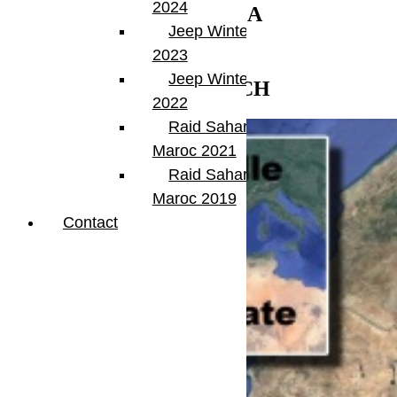
2024
MERZOUGA
Jeep Winter Tour
▼
2023
Jeep Winter Tour
MARRAKECH
2022
Raid Sahara Tour
Maroc 2021
Raid Sahara Tour
Maroc 2019
Contact