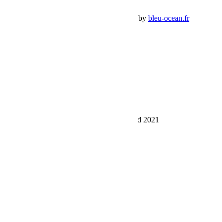
Premium Jeep Specialist - BumperOffroad by
bleu-ocean.fr
Rechercher:
Request car price
Raid Sahara Tour Maroc by Bumperoffroad 2021
Name
Email
Phone
Request
Schedule a Test Drive