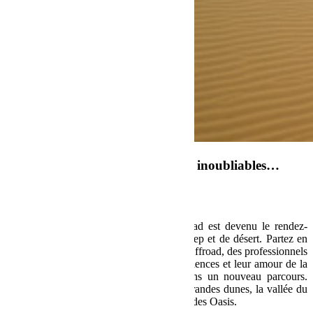
Un parcours inédit, des moments inoubliables…
Le Sahara Tour Maroc by BumperOffroad est devenu le rendez-
vous incontournable des passionnés de Jeep et de désert. Partez en
toute confiance avec l’équipe de BumperOffroad, des professionnels
de la Jeep qui aiment partager leurs expériences et leur amour de la
Jeep. Chaque année nous vous proposons un nouveau parcours.
Cette année découvrez Merzouga et ses grandes dunes, la vallée du
Drâa, le lac Iriki, l’Erg Chegaga et boucle des Oasis.