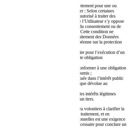
les Utilisateurs ont donné leur consentement pour une ou
plusieurs finalités spécifiques ; A noter : Selon certaines
législations, le Propriétaire peut être autorisé à traiter des
Données personnelles jusqu’à ce que l’Utilisateur s’y oppose
(« opt-out »), sans avoir à dépendre du consentement ou de
l’une des bases juridiques suivantes. Cette condition ne
s’applique toutefois pas lorsque le traitement des Données
personnelles est soumis à la loi européenne sur la protection
des données ;
la fourniture de Données est nécessaire pour l’exécution d’un
accord avec l’Utilisateur ou pour toute obligation
précontractuelle de celui-ci ;
le traitement est nécessaire pour se conformer à une obligation
légale à laquelle le Propriétaire est soumis ;
le traitement est lié à une tâche effectuée dans l’intérêt public
ou dans l’exercice de l’autorité publique dévolue au
Propriétaire ;
le traitement est nécessaire aux fins des intérêts légitimes
poursuivis par le Propriétaire ou par un tiers.
Dans tous les cas, le Propriétaire vous aidera volontiers à clarifier la
base juridique spécifique qui s’applique au traitement, et en
particulier si la fourniture de Données personnelles est une exigence
légale ou contractuelle, ou une exigence nécessaire pour conclure un