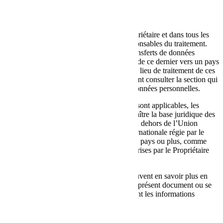
contrat.
Lieu de traitement
Les Données sont traitées au siège du Propriétaire et dans tous les
autres lieux où sont situées les parties responsables du traitement.
Selon la localisation de l’Utilisateur, les transferts de données
peuvent entraîner le transfert des Données de ce dernier vers un pays
autre que le sien. Pour en savoir plus sur le lieu de traitement de ces
Données transférées, les Utilisateurs peuvent consulter la section qui
contient des détails sur le traitement des Données personnelles.
Si des normes de protection plus étendues sont applicables, les
Utilisateurs ont également le droit de connaître la base juridique des
transferts de Données vers un pays situé en dehors de l’Union
européenne ou vers toute organisation internationale régie par le
droit international public ou créée par deux pays ou plus, comme
l’ONU, ainsi que les mesures de sécurité prises par le Propriétaire
pour sauvegarder leurs Données.
Si un tel transfert a lieu, les Utilisateurs peuvent en savoir plus en
consultant les sections correspondantes du présent document ou se
renseigner auprès du Propriétaire en utilisant les informations
fournies dans la section de contact.
Temps de conservation