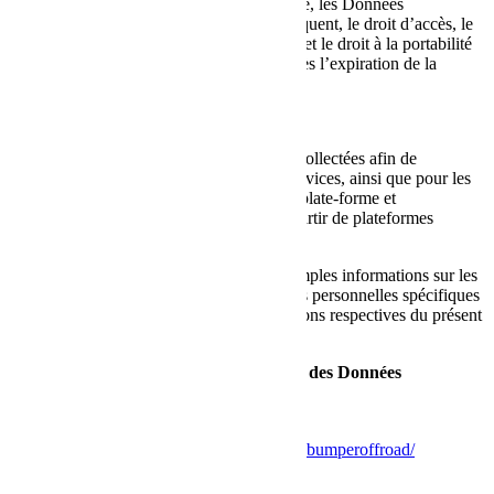
Une fois la période de conservation expirée, les Données
personnelles seront supprimées. Par conséquent, le droit d’accès, le
droit d’effacement, le droit de rectification et le droit à la portabilité
des données ne peuvent être appliqués après l’expiration de la
période de conservation.
Finalités du traitement
Les Données relatives à l’Utilisateur sont collectées afin de
permettre au Propriétaire de fournir ses Services, ainsi que pour les
finalités suivantes : Analyses, Services de plate-forme et
hébergement et Affichage de contenus à partir de plateformes
externes.
Les Utilisateurs peuvent trouver de plus amples informations sur les
finalités de ce traitement et sur les Données personnelles spécifiques
utilisées pour chaque finalité dans les sections respectives du présent
document.
Informations détaillées sur le traitement des Données
personnelles
Voir la liste des cookies sur la page
https://bumperoffroad.com/recette-cookies-bumperoffroad/
Droits des Utilisateurs