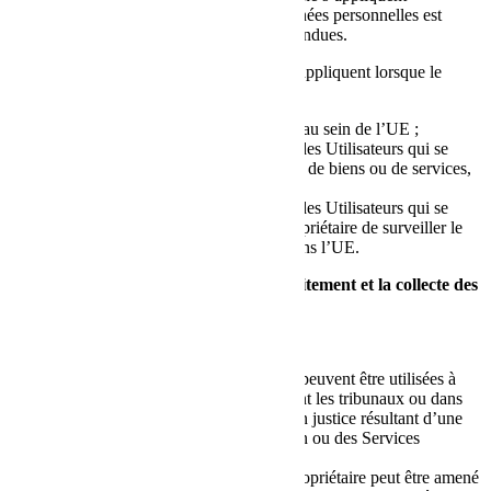
expressément que si le traitement des Données personnelles est
soumis à des normes de protection plus étendues.
Ces normes de protection plus étendues s’appliquent lorsque le
traitement :
est effectué par un Propriétaire basé au sein de l’UE ;
concerne les Données personnelles des Utilisateurs qui se
trouvent dans l’UE et est lié à l’offre de biens ou de services,
payés ou non, à ces Utilisateurs ;
concerne les Données personnelles des Utilisateurs qui se
trouvent dans l’UE et permet au Propriétaire de surveiller le
comportement de ces Utilisateurs dans l’UE.
Informations supplémentaires sur le traitement et la collecte des
Données
Action en justice
Les Données personnelles de l’Utilisateur peuvent être utilisées à
des fins juridiques par le Propriétaire devant les tribunaux ou dans
les étapes pouvant conduire à une action en justice résultant d’une
utilisation inappropriée de cette Application ou des Services
connexes.
L’Utilisateur est conscient du fait que le Propriétaire peut être amené