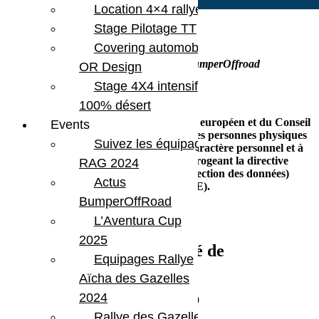
Location 4×4 rallye
Stage Pilotage TT
Covering automobile –
Politique de confidentialité BumperOffroad
OR Design
Stage 4X4 intensif
100% désert
Règlement (UE) 2016/679 du Parlement européen et du Conseil
Events
du 27 avril 2016 relatif à la protection des personnes physiques
Suivez les équipages
à l’égard du traitement des données à caractère personnel et à
la libre circulation de ces données, et abrogeant la directive
RAG 2024
95/46/CE (règlement général sur la protection des données)
Actus
(Texte présentant de l’intérêt pour l’EEE).
BumperOffRoad
L’Aventura Cup
2025
Politique de confidentialité de
Equipages Rallye
bumperoffroad.com
Aïcha des Gazelles
2024
Dernière mise à jours le 28 novembre 2019
Rallye des Gazelles