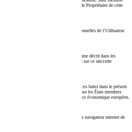
contraire, le Responsable du traitement est le Propriétaire de cette
Application.
Cette Application
Les moyens par lesquels les Données personnelles de l’Utilisateur
sont collectées et traitées.
Service
Le service fourni par cette Application comme décrit dans les
conditions s’y rapportant (le cas échéant) et sur ce site/cette
application.
Union européenne (ou UE)
Sauf indication contraire, toutes les références faites dans le présent
document à l’Union européenne incluent tous les États membres
actuels de l’Union européenne et de l’Espace économique européen.
Cookies
Petits ensembles de données stockés dans le navigateur internet de
l’Utilisateur.