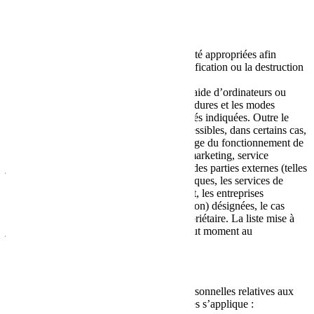
Mode et lieu de traitement des Données
Méthodes de traitement
Le Propriétaire prend les mesures de sécurité appropriées afin
d’empêcher l’accès, la divulgation, la modification ou la destruction
non autorisés des Données.
Le traitement des Données est effectué à l’aide d’ordinateurs ou
d’outils informatiques, en suivant les procédures et les modes
organisationnels étroitement liés aux finalités indiquées. Outre le
Propriétaire, les Données peuvent être accessibles, dans certains cas,
à certaines catégories de personnes en charge du fonctionnement de
cette Application (administration, ventes, marketing, service
juridique, administration du système) ou à des parties externes (telles
que les fournisseurs tiers de services techniques, les services de
messagerie, les fournisseurs d’hébergement, les entreprises
informatiques, les agences de communication) désignées, le cas
échéant, comme Sous-traitantes par le Propriétaire. La liste mise à
jour de ces parties peut être demandée à tout moment au
Propriétaire.
Base juridique du traitement
Le Propriétaire peut traiter les Données personnelles relatives aux
Utilisateurs si l’une des conditions suivantes s’applique :