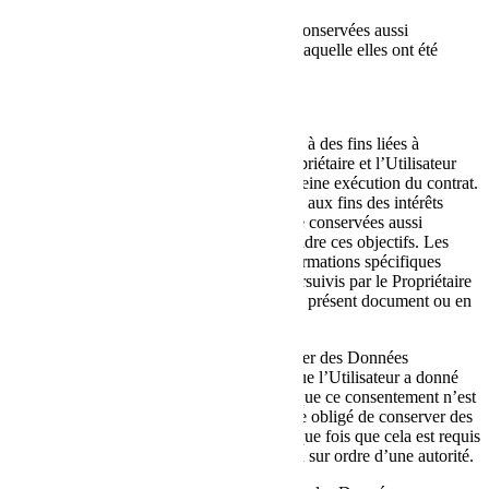
Les Données personnelles sont traitées et conservées aussi
longtemps que requis pour la finalité pour laquelle elles ont été
collectées.
Par conséquent :
Les Données personnelles collectées à des fins liées à
l’exécution d’un contrat entre le Propriétaire et l’Utilisateur
doivent être conservées jusqu’à la pleine exécution du contrat.
Les Données personnelles collectées aux fins des intérêts
légitimes du Propriétaire doivent être conservées aussi
longtemps que nécessaire pour atteindre ces objectifs. Les
Utilisateurs peuvent trouver des informations spécifiques
concernant les intérêts légitimes poursuivis par le Propriétaire
dans les sections correspondantes du présent document ou en
contactant le Propriétaire.
Le Propriétaire peut être autorisé à conserver des Données
personnelles plus longtemps chaque fois que l’Utilisateur a donné
son consentement à un tel traitement, tant que ce consentement n’est
pas retiré. En outre, le Propriétaire peut être obligé de conserver des
Données personnelles plus longtemps chaque fois que cela est requis
pour l’exécution d’une obligation légale ou sur ordre d’une autorité.