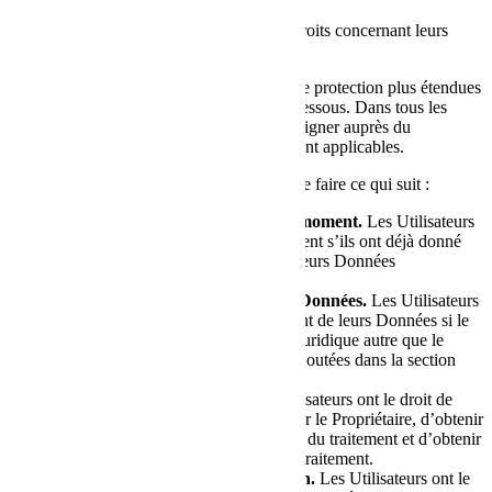
Les Utilisateurs peuvent exercer certains droits concernant leurs
Données traitées par le Propriétaire.
Les Utilisateurs ayant droit à des normes de protection plus étendues
peuvent exercer l’un des droits décrits ci-dessous. Dans tous les
autres cas, les Utilisateurs peuvent se renseigner auprès du
Propriétaire pour savoir quels droits leur sont applicables.
En particulier, les Utilisateurs ont le droit de faire ce qui suit :
Retirer leur consentement à tout moment.
Les Utilisateurs
ont le droit de retirer leur consentement s’ils ont déjà donné
leur consentement au traitement de leurs Données
personnelles.
S’opposer au traitement de leurs Données.
Les Utilisateurs
ont le droit de s’opposer au traitement de leurs Données si le
traitement est effectué sur une base juridique autre que le
consentement. Des précisions sont ajoutées dans la section
correspondante ci-dessous.
Accéder à leurs Données.
Les Utilisateurs ont le droit de
savoir si les Données sont traitées par le Propriétaire, d’obtenir
des informations sur certains aspects du traitement et d’obtenir
une copie des Données en cours de traitement.
Vérifier et obtenir une rectification.
Les Utilisateurs ont le