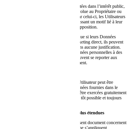
Lorsque les Données personnelles sont traitées dans l’intérêt public,
dans l’exercice d’une autorité officielle dévolue au Propriétaire ou
aux fins des intérêts légitimes poursuivis par celui-ci, les Utilisateurs
peuvent s’opposer à ce traitement en fournissant un motif lié à leur
situation particulière devant justifier cette opposition.
Les Utilisateurs doivent cependant savoir que si leurs Données
personnelles sont traitées à des fins de marketing direct, ils peuvent
s’opposer à ce traitement à tout moment sans aucune justification.
Pour savoir si le Propriétaire traite des Données personnelles à des
fins de marketing direct, les Utilisateurs peuvent se reporter aux
sections correspondantes du présent document.
Comment exercer ces droits
Toute demande d’exercice des droits de l’Utilisateur peut être
adressée au Propriétaire grâce aux coordonnées fournies dans le
présent document. Ces demandes peuvent être exercées gratuitement
et seront étudiées par le Propriétaire le plus tôt possible et toujours
dans un délai d’un mois.
Applicabilité des normes de protection plus étendues
Bien que la plupart des dispositions du présent document concernent
tous les Utilisateurs, certaines dispositions ne s’appliquent