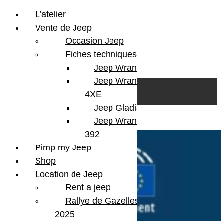
L’atelier
Vente de Jeep
Occasion Jeep
Fiches techniques
Jeep Wrangler JL
Skip to content
Search
Jeep Wrangler
0
Cart
4XE
Login/Register
Jeep Gladiator
Jeep Wrangler V8
392
Pimp my Jeep
Shop
Location de Jeep
Rent a jeep
Rallye de Gazelles
2025