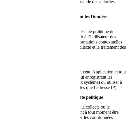
à révéler des Données personnelles à la demande des autorités
publiques.
Informations supplémentaires concernant les Données
personnelles de l’Utilisateur
Outre les informations contenues dans la présente politique de
confidentialité, cette Application peut fournir à l’Utilisateur des
renseignements complémentaires et des informations contextuelles
concernant des services particuliers ou la collecte et le traitement des
Données personnelles.
Journaux système et maintenance
À des fins d’exploitation et de maintenance, cette Application et tout
service tiers peuvent collecter des fichiers qui enregistrent les
interactions avec cette Application (journaux système) ou utiliser à
cette fin d’autres Données personnelles (telles que l’adresse IP).
Informations non incluses dans la présente politique
De plus amples renseignements concernant la collecte ou le
traitement des Données personnelles peuvent à tout moment être
demandés au Propriétaire. Veuillez consulter les coordonnées
figurant au début du présent document.