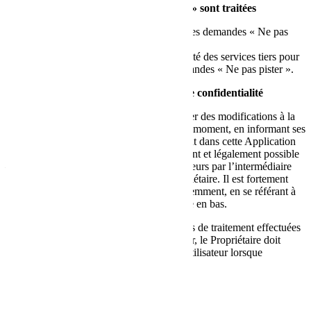
Comment les demandes « Ne pas pister » sont traitées
Cette Application ne prend pas en charge les demandes « Ne pas
pister ».
Référez-vous à la politique de confidentialité des services tiers pour
déterminer s’ils acceptent ou non aux demandes « Ne pas pister ».
Modifications de la présente politique de confidentialité
Le Propriétaire se réserve le droit d’apporter des modifications à la
présente politique de confidentialité, à tout moment, en informant ses
Utilisateurs sur cette page et éventuellement dans cette Application
ou – pour autant que cela soit techniquement et légalement possible
– en envoyant une notification aux Utilisateurs par l’intermédiaire
des coordonnées disponibles pour le Propriétaire. Il est fortement
recommandé de consulter cette page fréquemment, en se référant à
la date de la dernière modification indiquée en bas.
Si les modifications influencent les activités de traitement effectuées
sur la base du consentement de l’Utilisateur, le Propriétaire doit
recueillir un nouveau consentement de l’Utilisateur lorsque
nécessaire.
Définitions et références légales