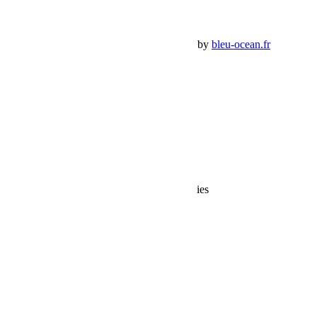
Panier Shop Bumper
Premium Jeep Specialist - BumperOffroad by
bleu-ocean.fr
Rechercher:
Request car price
Politique de confidentialité RGPD et Cookies
de bumperoffroad.com
Name
Email
Phone
Request