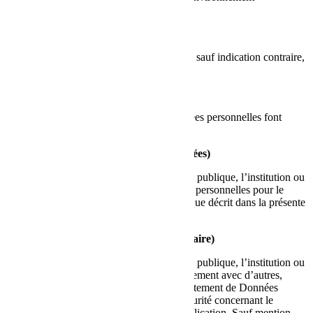
informatique de l’Utilisateur.
Utilisateur
La personne utilisant cette Application qui, sauf indication contraire,
correspond à la Personne concernée.
Personne concernée
La personne physique à laquelle les Données personnelles font
référence.
Sous-traitant (ou Responsable des données)
La personne physique ou morale, l’autorité publique, l’institution ou
tout autre organisme qui traite les Données personnelles pour le
compte du Responsable du traitement, tel que décrit dans la présente
politique de confidentialité.
Responsable du traitement (ou Propriétaire)
La personne physique ou morale, l’autorité publique, l’institution ou
toute autre organisme qui, seul ou conjointement avec d’autres,
détermine les finalités et les moyens du traitement de Données
personnelles, y compris les mesures de sécurité concernant le
fonctionnement et l’utilisation de cette Application. Sauf mention