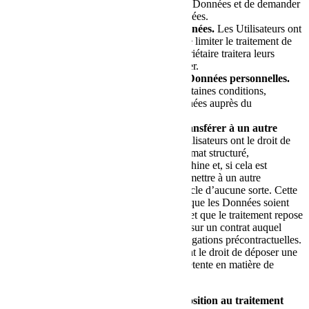
droit de vérifier l’exactitude de leurs Données et de demander
qu’elles soient mises à jour ou corrigées.
Limiter le traitement de leurs Données.
Les Utilisateurs ont
le droit, sous certaines conditions, de limiter le traitement de
leurs Données. Dans ce cas, le Propriétaire traitera leurs
Données uniquement pour les stocker.
Faire supprimer ou effacer leurs Données personnelles.
Les Utilisateurs ont le droit, sous certaines conditions,
d’obtenir l’effacement de leurs Données auprès du
Propriétaire.
Récupérer leurs Données et les transférer à un autre
responsable du traitement.
Les Utilisateurs ont le droit de
récupérer leurs Données dans un format structuré,
couramment utilisé et lisible par machine et, si cela est
techniquement possible, de les transmettre à un autre
responsable du traitement sans obstacle d’aucune sorte. Cette
disposition s’applique, sous réserve que les Données soient
traitées par des moyens automatisés et que le traitement repose
sur le consentement de l’Utilisateur, sur un contrat auquel
l’Utilisateur est partie ou sur des obligations précontractuelles.
Déposer plainte.
Les Utilisateurs ont le droit de déposer une
plainte auprès de leur autorité compétente en matière de
protection des données.
Informations concernant le droit d’opposition au traitement