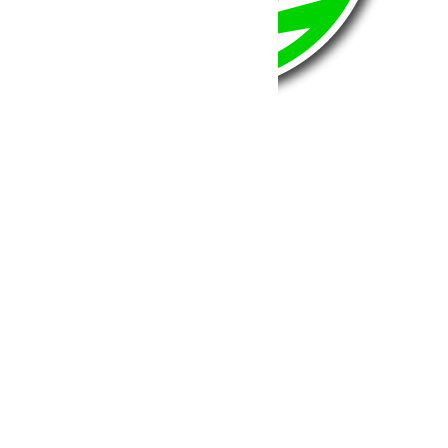
BumperOffroad
46, Chemin de la Petite Bastide
13770 – Venelles
(Aix en Provence)
Email:
contact@bumperoffroad.com
Tel:
+33 (0)4 42 54 26 75
Compte
Mon Compte
Détails de mon compte
Déconnexion
Mes commandes