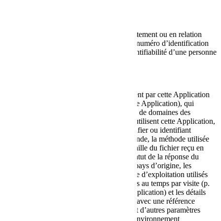
Données personnelles (ou Données)
Toute information qui, directement, indirectement ou en relation
avec d’autres informations – y compris un numéro d’identification
personnel – permet l’identification ou l’identifiabilité d’une personne
physique.
Données d’utilisation
Les informations collectées automatiquement par cette Application
(ou par des services tiers employés par cette Application), qui
peuvent inclure les adresses IP ou les noms de domaines des
ordinateurs utilisés par les Utilisateurs qui utilisent cette Application,
les adresses URI (Uniform Resource Identifier ou identifiant
uniforme de ressource), l’heure de la demande, la méthode utilisée
pour soumettre la demande au serveur, la taille du fichier reçu en
réponse, le code numérique indiquant le statut de la réponse du
serveur (résultat favorable, erreur, etc.), le pays d’origine, les
caractéristiques du navigateur et du système d’exploitation utilisés
par l’Utilisateur, les différents détails relatifs au temps par visite (p.
ex. temps passé sur chaque page dans l’Application) et les détails
relatifs au chemin suivi dans l’Application avec une référence
spéciale à la séquence des pages visitées, et d’autres paramètres
concernant le système d’exploitation ou l’environnement