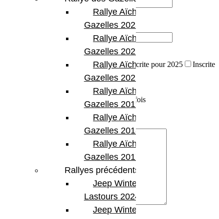
Rallye Aïcha des
Votre téléphone (obligatoire)
Gazelles 2023
Rallye Aïcha des
Gazelles 2022
Sélectionner votre situation :
Rallye Aïcha des
Pas encore inscrite pour 2025
Pré-inscrite pour 2025
Inscrite
pour 2025
Gazelles 2021 -30th
Nombre de participation :
Rallye Aïcha des
Première Fois
1 à 5 fois
Plus de 5 fois
Gazelles 2019
Votre message
Rallye Aïcha des
Gazelles 2018
Rallye Aïcha des
Gazelles 2017
Rallyes précédents
Jeep Winter
Lastours 2024
Jeep Winter Tour