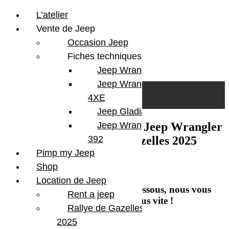
L’atelier
Vente de Jeep
Occasion Jeep
Fiches techniques
Jeep Wrangler JL
Skip to content
Search
Jeep Wrangler
0
Cart
4XE
Login/Register
Jeep Gladiator
Pré-inscriptions Location Jeep Wrangler
Jeep Wrangler V8
pour le Rallye de Gazelles 2025
392
Pimp my Jeep
Shop
Location de Jeep
Renseignez le formulaire ci-dessous, nous vous
Rent a jeep
recontacterons au plus vite !
Rallye de Gazelles
2025