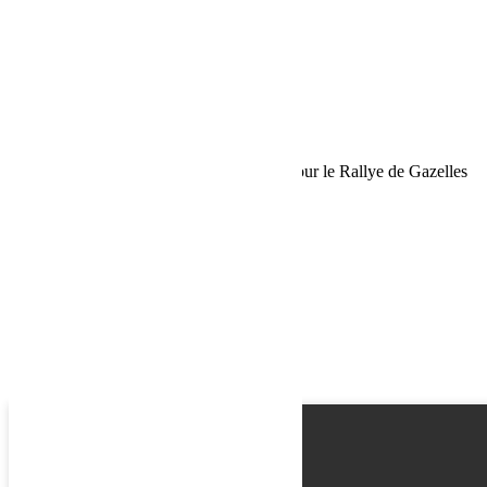
Phone
Request
Schedule a Test Drive
Pré-inscriptions Location Jeep Wrangler pour le Rallye de Gazelles
2025
Name
Email
Phone
Best time
Request