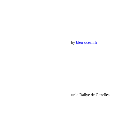
Mon Compte
Détails de mon compte
Déconnexion
Mes commandes
Panier Shop Bumper
Premium Jeep Specialist - BumperOffroad by
bleu-ocean.fr
Rechercher:
Request car price
Pré-inscriptions Location Jeep Wrangler pour le Rallye de Gazelles
2025
Name
Email