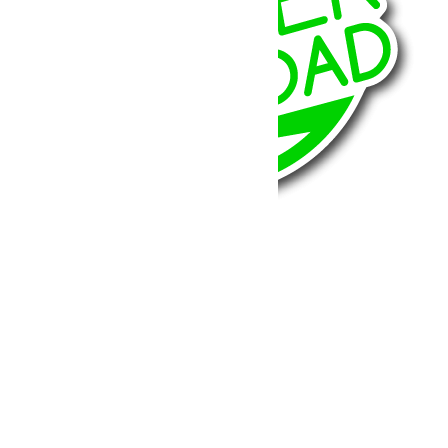
BumperOffroad
46, Chemin de la Petite Bastide
13770 – Venelles
(Aix en Provence)
Email:
contact@bumperoffroad.com
Tel:
+33 (0)4 42 54 26 75
Compte