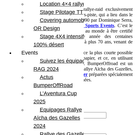
Location 4×4 rallye
Le
Rallye Aïcha des Gazelles
est un rallye-raid exclusivement
Stage Pilotage TT
féminin, avec des spéciales totalement hors-piste, qui a lieu dans le
Covering automobile –
desert du sud Marocain. Il a été créé en 1990 par Dominique Serra,
PDG de l’agence évènementiel
Maïenga Sports Events
. C’est le
OR Design
seul rallye-raid hors-piste 100 % féminin au monde à être certifié
Stage 4X4 intensif
ISO 14001-2015
. Il regroupe chaque année des centaines
d’équipages féminins femmes âgés de 18 à plus 70 ans, venant de
100% désert
plus de 60 pays à travers le monde.
Events
Le but du rallye est de parcourir la distance la plus courte possible
entre les points identifiés sur une carte papier, et ce, en utilisant
Suivez les équipages
uniquement une boussole pour s’orienter. BumperOffroad est un
RAG 2024
leader dans la
location de 4X4
pour le Rallye Aïcha des Gazelles,
en louant exclusivement des
Jeep Wrangler
préparées spécialement
Actus
pour cette compétition depuis plusieurs années.
BumperOffRoad
L’Aventura Cup
2025
Votre nom (obligatoire)
Equipages Rallye
Aïcha des Gazelles
2024
Votre email (obligatoire)
Rallye des Gazelles