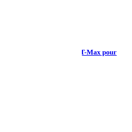
Next Post
Marche pieds électriques T-Max pour
Jeep Wrangler
Articles Liés