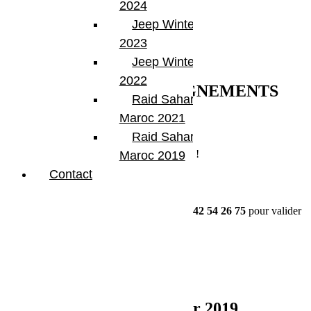
2024
offroad
Jeep Winter Tour
2023
Jeep Winter Tour
2022
DEMANDE DE RENSEIGNEMENTS
Raid Sahara Tour
Maroc 2021
Raid Sahara Tour
Erreur :
Formulaire de contact non trouvé !
Maroc 2019
Contact
Merci de nous contacter par téléphone
04 42 54 26 75
pour valider
votre inscription.
Jeep Winter Tour 2019