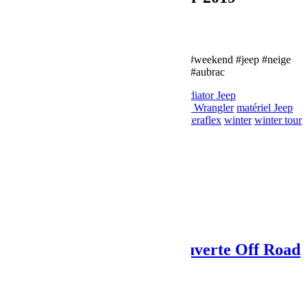
#jeeponly #bumperoffroad #wintertour #weekend #jeep #neige
#soleil #lozère #ardèche #aubrac
bumperOffRoad
Falcon
Front Runner
Gladiator Jeep
BumperOffroad
Jeep
Jeep JK
Jeep JL
Jeep Wrangler
matériel Jeep
Mopar
news
Préparateur Jeep
Préparation
teraflex
winter
winter tour
Share:
Previous Post
Jeep Wrangler JLU Découverte Off Road