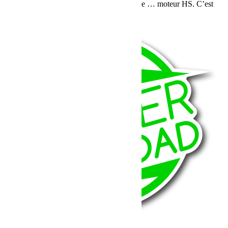
OffRoad que le premier diagnostique tombe … moteur HS. C’est
[…]
Lire la suite