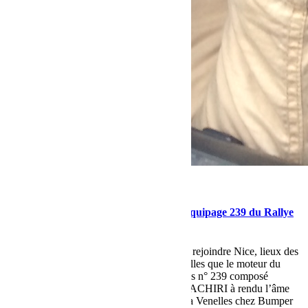
mars 22, 2015
Martial
Réparation express du Land 2.2L de l’équipage 239 du Rallye
des Gazelles
C’est lors de la traversée de la France pour rejoindre Nice, lieux des
vérifications techniques du rallye des Gazelles que le moteur du
Land Rover de l’équipage Luxembourgeois n° 239 composé
de Stéphanie LAMBERT & Fatima EL BACHIRI à rendu l’âme
près d’Aix en Provence. Remorqué jusqu’a Venelles chez Bumper