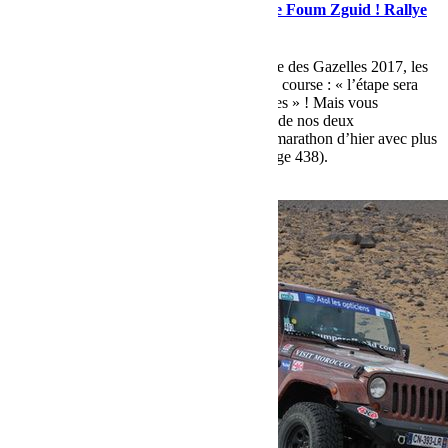
Encore ultimes concentrations autour de Foum Zguid ! Rallye
des Gazelles 2017
Ce matin pour cette dernière étape duRallye des Gazelles 2017, les
Expertes ont été averties par le directeur de course : « l’étape sera
longue (130 km) avec des difficultés subtiles » ! Mais vous
connaissez la ténacité et l’envie de vaincre de nos deux
championnes, toujours 1ères après l’étape marathon d’hier avec plus
de 8 km d’avance sur les secondes (équipage 438).
Lire la suite