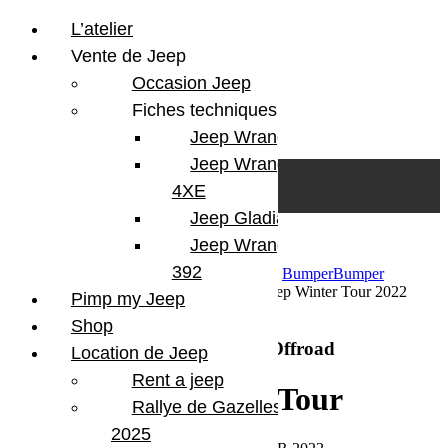
L’atelier
Vente de Jeep
Occasion Jeep
Fiches techniques
Jeep Wrangler JL
Skip to content
Search
Jeep Wrangler
0
Cart
4XE
Login/Register
Jeep Gladiator
Jeep Wrangler V8
392
4 janvier 2022
Par Martial BumperOffroad
Bumper
Bumper
OffRoad|Jeep
Commentaires fermés
sur Jeep Winter Tour 2022
Pimp my Jeep
BumperOffroad
Shop
Jeep Winter Tour 2022 BumperOffroad
Location de Jeep
Rent a jeep
Jeep Winter Tour
Rallye de Gazelles
2025