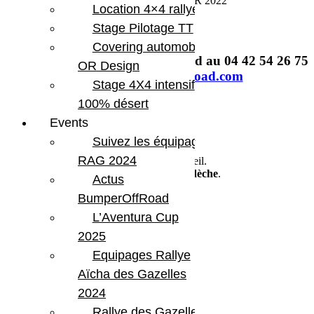
DU 19 AU 20 FÉVRIER 2022
Location 4×4 rallye
Stage Pilotage TT
Covering automobile –
Pour plus d’infos, contactez David au 04 42 54 26 75
OR Design
–
david@bumperoffroad.com
Stage 4X4 intensif
100% désert
Events
Jeep Winter Tour 2022 BumperOffroad
Suivez les équipages
RAG 2024
Week end 100% offroad, entre neige et soleil.
Direction
La Lozère
,
l’Aubrac
puis
l’Ardèche
.
Actus
BumperOffRoad
Jeep only!
L’Aventura Cup
Attention places limitées.
2025
Équipements vivement conseillés :
Equipages Rallye
2 plaques de déneigement
Aïcha des Gazelles
Des chaines à neige
2024
1 pelle à neige
2 manilles
Rallye des Gazelles