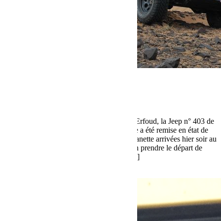
mars 26, 2016
Martial
Jour 3, info express !
Après deux nuits et une journée passées à Erfoud, la Jeep n° 403 de
nos deux guerrières Jeanette et Anne-Marie a été remise en état de
fonctionnement. Et voilà Anne-Marie et Jeanette arrivées hier soir au
bivouac de El Bedia à 21h30 pour ce matin prendre le départ de
l’étape 3 marathon et confirmer ainsi le […]
Lire la suite