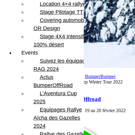
Location 4×4 rallye
Stage Pilotage TT
Covering automobile –
OR Design
Stage 4X4 intensif
100% désert
Events
Suivez les équipages
RAG 2024
4 janvier 2022
Par Martial BumperOffroad
Bumper
Bumper
Actus
OffRoad|Jeep
Commentaires fermés
sur Jeep Winter Tour 2022
BumperOffRoad
BumperOffroad
L’Aventura Cup
Jeep Winter Tour 2022 BumperOffroad
2025
Equipages Rallye
Jeep Winter Tour 2022 BumperOffroad du 19 au 20 février 2022
Voir plus
Aïcha des Gazelles
2024
Rallye des Gazelles