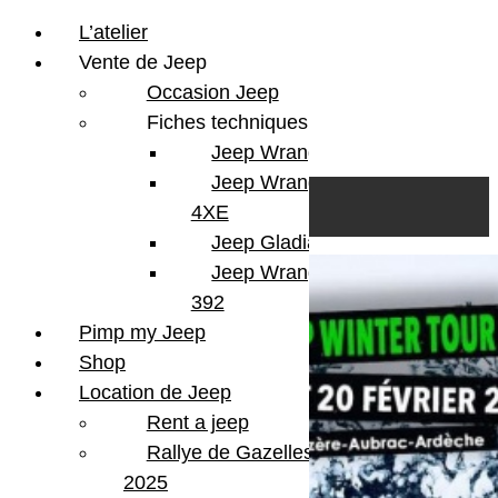
L’atelier
Vente de Jeep
Occasion Jeep
Fiches techniques
Jeep Wrangler JL
Skip to content
Search
Jeep Wrangler
0
Cart
4XE
Login/Register
Jeep Gladiator
Jeep Wrangler V8
392
Pimp my Jeep
Shop
Location de Jeep
Rent a jeep
Rallye de Gazelles
2025