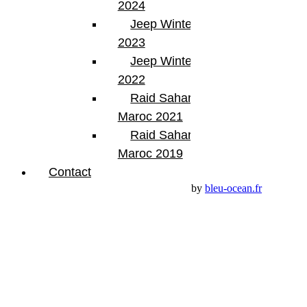
2024
13770 – Venelles
(Aix en Provence)
Jeep Winter Tour
Email:
contact@bumperoffroad.com
2023
Tel:
+33 (0)4 42 54 26 75
Jeep Winter Tour
Compte
2022
Mon Compte
Raid Sahara Tour
Détails de mon compte
Maroc 2021
Déconnexion
Mes commandes
Raid Sahara Tour
Maroc 2019
Panier Shop Bumper
Contact
Premium Jeep Specialist - BumperOffroad by
bleu-ocean.fr
Rechercher:
Request car price