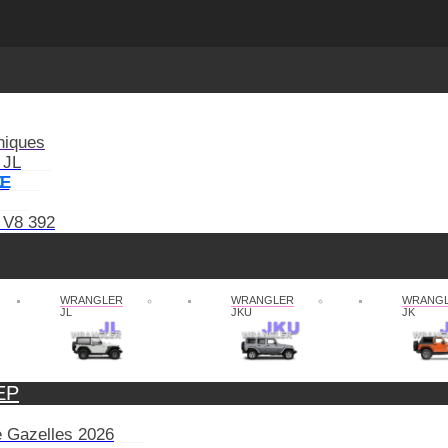
niques
 JL
XE
 V8 392
WRANGLER
WRANGLER
WRANG
JL
JKU
JK
EP
de Gazelles 2026