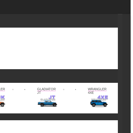
LER
GLADIATOR
WRANGLER
JT
4XE