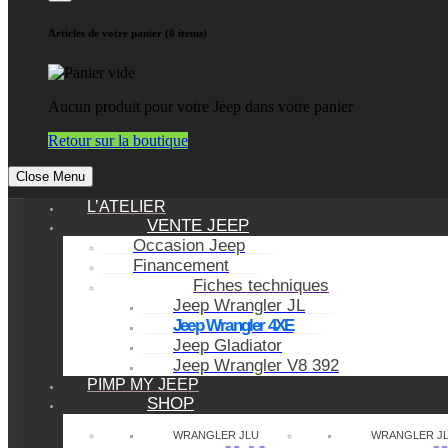
Articles de votre panier (0 items)
Aucun produit pour votre Jeep dans votre panier
Retour sur la boutique
Close Menu
L’ATELIER
VENTE JEEP
Occasion Jeep
Financement
Fiches techniques
Jeep Wrangler JL
Jeep Wrangler 4XE
Jeep Gladiator
Jeep Wrangler V8 392
PIMP MY JEEP
SHOP
WRANGLER JLU
WRANGLER J