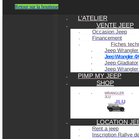
Retour sur la boutique
L’ATELIER
VENTE JEEP
Occasion Jeep
Financement
Fiches tech
Jeep Wrangler
Jeep Wrangler 4
Jeep Gladiator
Jeep Wrangler
PIMP MY JEEP
SHOP
WRANGLER
JLU
LOCATION JE
Rent a jeep
Inscription Rallye 