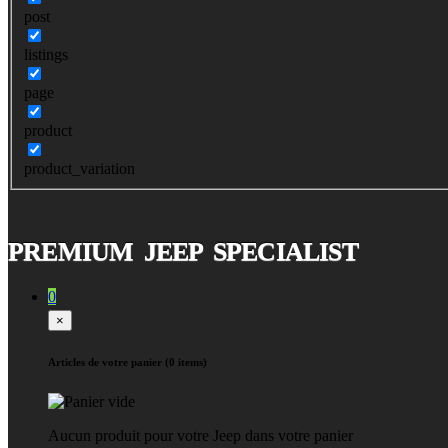
post
listings
page
product
product_variation
PREMIUM JEEP SPECIALIST
0
×
Articles de votre panier (0 items)
Aucun produit pour votre Jeep dans votre panier