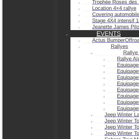
Trophée Roses des 
Location 4×4 rallye
Covering automobil
Stage 4X4 intensif 
Jeanette James Pil
EVENTS
Actus BumperOffro
Rallyes
Rallye
Rallye A
Equipage
Equipage
Equipage
Equipage
Equipage
Equipage
Equipage
Equipage
Jeep Winter L
Jeep Winter T
Jeep Winter T
Jeep Winter T