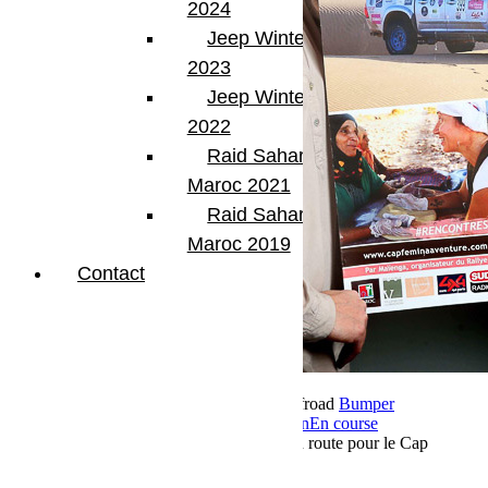
2024
Jeep Winter Tour
2023
Jeep Winter Tour
2022
Raid Sahara Tour
Maroc 2021
Raid Sahara Tour
Maroc 2019
Contact
24 septembre 2018
Par Martial BumperOffroad
Bumper
OffRoad
Bumper OffRoad|Jeep
Compétition
En course
Commentaires fermés
sur Equipage 142 en route pour le Cap
Fémina 2018 avec Bumperoffroad