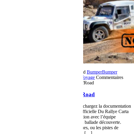
26 janvier 2015
Par Martial BumperOffroad
Bumper
Bumper
OffRoad
Compétition
Jeep
Rassemblement
Voyage
Commentaires
fermés
sur Le Raid Carta avec Bumper OffRoad
Le Raid Carta avec Bumper OffRoad
Le Raid Carta avec Bumper OffRoad Téléchargez la documentation
du Raid Carta 2015, le parcourt et la doc officielle Du Rallye Carta
2015. Le Raid Carta organisé en collaboration avec l’équipe
BUMPER OFFROAD, est un raid version ballade découverte.
Vous allez decouvrir des regions magnifiques, ou les pistes de
montagnes et dunes du sahara seront servis […]