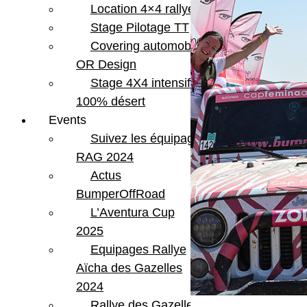
Location 4×4 rallye
Stage Pilotage TT
Covering automobile –
OR Design
Stage 4X4 intensif
100% désert
Events
Suivez les équipages
RAG 2024
Actus
BumperOffRoad
L’Aventura Cup
2025
Equipages Rallye
Aïcha des Gazelles
2024
Rallye des Gazelles