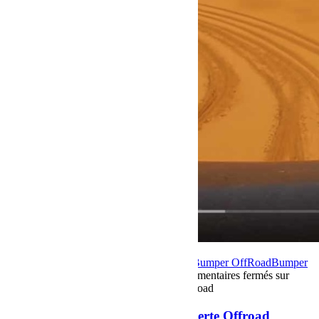
31 mai 2018
Par Martial BumperOffroad
Bumper OffRoad
Bumper
OffRoad|Jeep
Rassemblement
Voyage
Commentaires fermés
sur
Dunes de Merzouga avec Decouverte Offroad
Dunes de Merzouga avec Decouverte Offroad