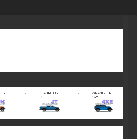
LER
GLADIATOR
WRANGLER
JT
4XE