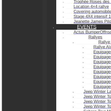
Trophée Roses des 
Location 4×4 rallye
Covering automobil
Stage 4X4 intensif 
Jeanette James Pil
EVENTS
Actus BumperOffro
Rallyes
Rallye
Rallye A
Equipage
Equipage
Equipage
Equipage
Equipage
Equipage
Equipage
Equipage
Jeep Winter L
Jeep Winter T
Jeep Winter T
Jeep Winter T