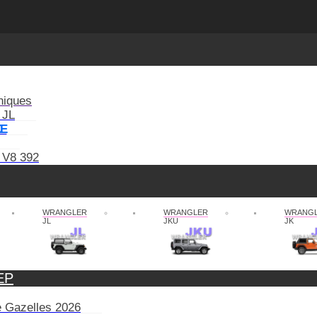
niques
 JL
XE
 V8 392
WRANGLER
WRANGLER
WRANG
JL
JKU
JK
EP
de Gazelles 2026