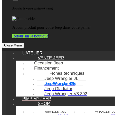
Articles de votre panier (0 items)
Aucun produit pour votre Jeep dans votre panier
Retour sur la boutique
Close Menu
L’ATELIER
VENTE JEEP
Occasion Jeep
Financement
Fiches techniques
Jeep Wrangler JL
Jeep Wrangler 4XE
Jeep Gladiator
Jeep Wrangler V8 392
PIMP MY JEEP
SHOP
WRANGLER JLU
WRANGLER J