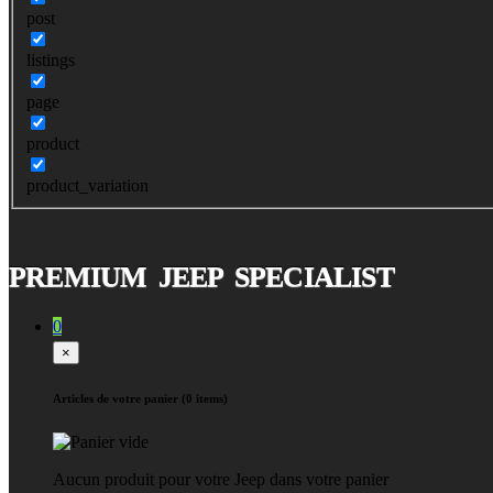
post
listings
page
product
product_variation
PREMIUM JEEP SPECIALIST
0
×
Articles de votre panier (0 items)
Aucun produit pour votre Jeep dans votre panier