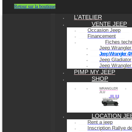
Retour sur la boutique
L’ATELIER
VENTE JEEP
Occasion Jeep
Financement
Fiches tech
Jeep Wrangler
Jeep Wrangler 4
Jeep Gladiator
Jeep Wrangler
PIMP MY JEEP
SHOP
WRANGLER
JLU
LOCATION JE
Rent a jeep
Inscription Rallye 