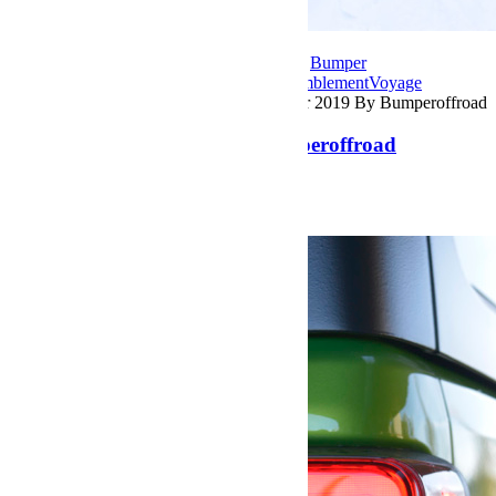
6 février 2019
Par Martial BumperOffroad
Bumper
OffRoad
Bumper OffRoad|Jeep
Jeep
Rassemblement
Voyage
Commentaires fermés
sur Jeep Winter Tour 2019 By Bumperoffroad
Jeep Winter Tour 2019 By Bumperoffroad
Jeep Winter Tour 2019 By Bumperoffroad
Voir plus