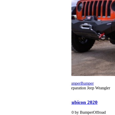
4 juin 2020
Par Martial BumperOffroad
Bumper
Bumper
OffRoad|Jeep
Commentaires fermés
sur Preparation Jeep Wrangler
JL Rubicon 2020
Preparation Jeep Wrangler JL Rubicon 2020
Preparation Jeep Wrangler JL Rubicon 2020 by BumperOffroad