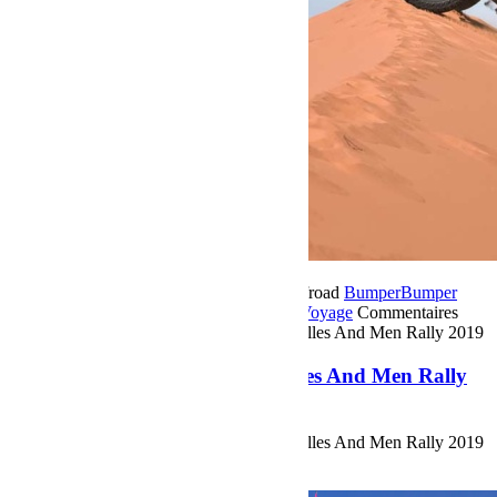
25 novembre 2019
Par Martial BumperOffroad
Bumper
Bumper
OffRoad|Jeep
Compétition
En course
Sport
Voyage
Commentaires
fermés
sur Le team Vulpes Zerda, au Gazelles And Men Rally 2019
Le team Vulpes Zerda, au Gazelles And Men Rally
2019
Retour sur le Team Vulpes Zerda, au Gazelles And Men Rally 2019
Voir plus