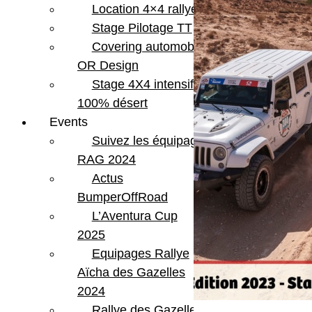
Location 4×4 rallye
Stage Pilotage TT
Covering automobile –
OR Design
Stage 4X4 intensif
100% désert
Events
Suivez les équipages
RAG 2024
Actus
BumperOffRoad
L’Aventura Cup
2025
Equipages Rallye
Aïcha des Gazelles
2024
Rallye des Gazelles