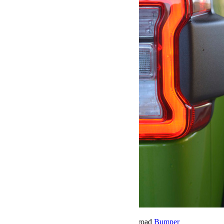
17 décembre 2018
Par Martial BumperOffroad
Bumper