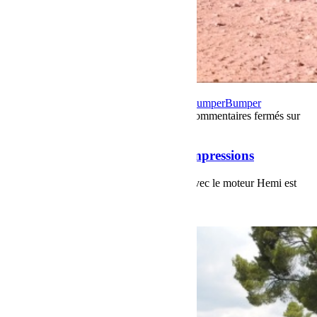
6 avril 2021
Par Martial BumperOffroad
Bumper
Bumper
OffRoad
Bumper OffRoad|Jeep
Jeep
Test
Commentaires fermés
sur
Jeep Wrangler 392 First Drive Impressions
Jeep Wrangler 392 First Drive Impressions
La nouvelle Jeep Wrangler Rubicon 392 avec le moteur Hemi est
sur le point d'être lancé.
Voir plus