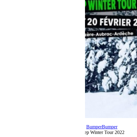
4 janvier 2022
Par Martial BumperOffroad
Bumper
Bumper
OffRoad|Jeep
Commentaires fermés
sur Jeep Winter Tour 2022