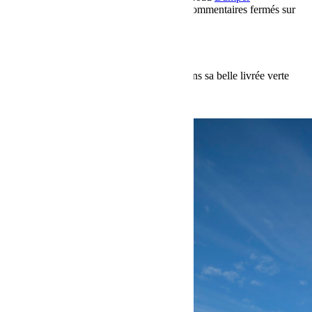
OffRoad
Bumper OffRoad|Jeep
Jeep
Test
Commentaires fermés
sur
Jeep JLU sauce verte !
Jeep JLU sauce verte !
La nouvelle Jeep JL en version 4 portes dans sa belle livrée verte
mojito est disponible chez Bumperoffroad.
Voir plus