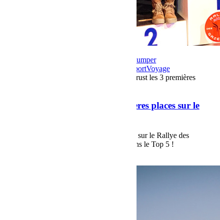
4 avril 2019
Par Martial BumperOffroad
Bumper
OffRoad|Jeep
Compétition
En course
Jeep
Sport
Voyage
Commentaires fermés
sur Bumperoffroad trust les 3 premières
places sur le Rallye des Gazelles 2019
Bumperoffroad trust les 3 premières places sur le
Rallye des Gazelles 2019
Bumperoffroad trust les 3 premières places sur le Rallye des
Gazelles 2019 et place 4 Jeep Wrangler dans le Top 5 !
Voir plus