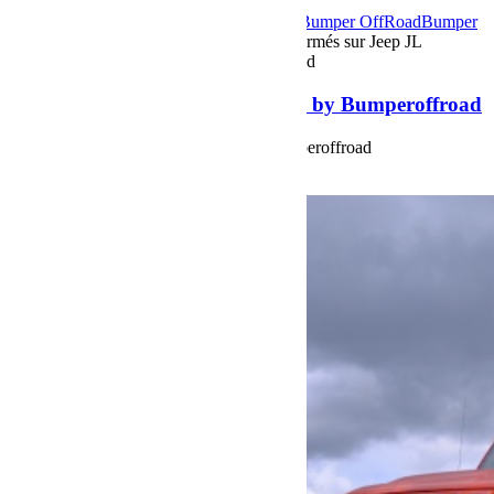
15 juin 2020
Par Martial BumperOffroad
Bumper OffRoad
Bumper
OffRoad|Jeep
Préparation
Commentaires fermés
sur Jeep JL
Unlimited Rubicon 2020 by Bumperoffroad
Jeep JL Unlimited Rubicon 2020 by Bumperoffroad
Jeep JL Unlimited Rubicon 2020 by Bumperoffroad
Voir plus