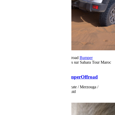
23 novembre 2019
Par Martial BumperOffroad
Bumper
OffRoad|Jeep
Voyage
Commentaires fermés
sur Sahara Tour Maroc
2019 by BumperOffroad
Sahara Tour Maroc 2019 by BumperOffroad
SAHARA TOUR MAROC 2019 Ouarzazate / Merzouga /
M’Hamid / Chegaga / Lac Iriki / Foum Zguid
Voir plus