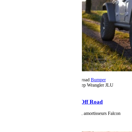
17 décembre 2021
Par Martial BumperOffroad
Bumper
OffRoad|Jeep
Commentaires fermés
sur Jeep Wrangler JLU
Découverte Off Road
Jeep Wrangler JLU Découverte Off Road
Jeep JLU Rubicon 2.0 l turbo, rehausse 2", amortisseurs Falcon
Shocks 3.1 Series
Voir plus