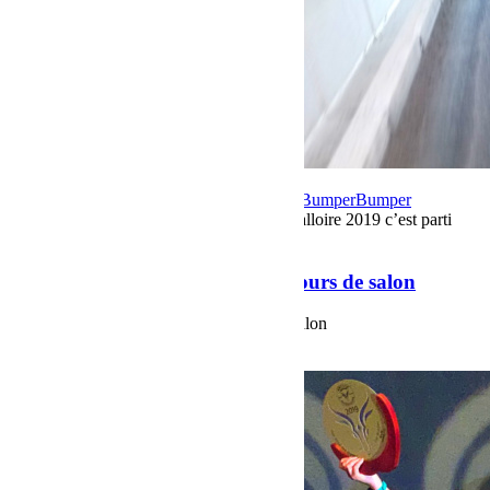
21 août 2019
Par Martial BumperOffroad
Bumper
Bumper
OffRoad|Jeep
Commentaires fermés
sur Valloire 2019 c’est parti
pour 5 jours de salon
Valloire 2019 c’est parti pour 5 jours de salon
Valloire 2019 c'est partie pour 5 jours de salon
Voir plus