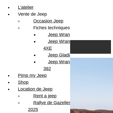
L’atelier
Vente de Jeep
Occasion Jeep
Fiches techniques
Jeep Wrangler JL
Skip to content
Search
Jeep Wrangler
0
Cart
4XE
Login/Register
Jeep Gladiator
Jeep Wrangler V8
392
Pimp my Jeep
Shop
Location de Jeep
Rent a jeep
Rallye de Gazelles
2025