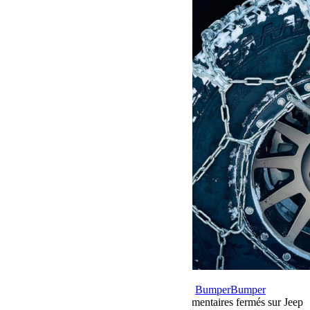
12 juillet 2023
Par Martial BumperOffroad
Bumper
Bumper
OffRoad|Jeep
Rassemblement
Voyage
Commentaires fermés
sur Jeep