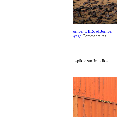
4 mars 2019
Par Martial BumperOffroad
Bumper OffRoad
Bumper
OffRoad|Jeep
Compétition
En course
Jeep
Voyage
Commentaires
fermés
sur M’Hamid Express 2019
M’Hamid Express 2019
Alain Witch - Pilote & Quetier François - Co-pilote sur Jeep Jk -
Bumperoffroad
Voir plus