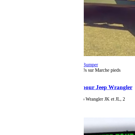
19 août 2022
Par Martial BumperOffroad
Bumper
OffRoad|Jeep
Matériel
Commentaires fermés
sur Marche pieds
électriques T-Max pour Jeep Wrangler
Marche pieds électriques T-Max pour Jeep Wrangler
Marche pieds électriques T-Max, pour Jeep Wrangler JK et JL, 2
portes ou 4 portes.
Voir plus