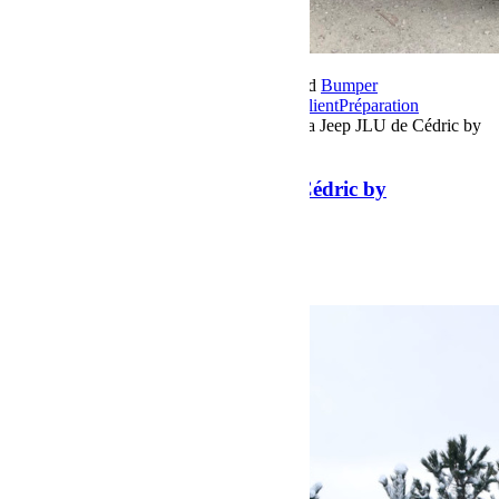
21 février 2019
Par Martial BumperOffroad
Bumper
OffRoad
Bumper OffRoad|Jeep
Jeep
Jeep Client
Préparation
Commentaires fermés
sur Présentation de la Jeep JLU de Cédric by
BumperOffroad
Présentation de la Jeep JLU de Cédric by
BumperOffroad
Présentation de la Jeep JLU de Cédric.
Voir plus