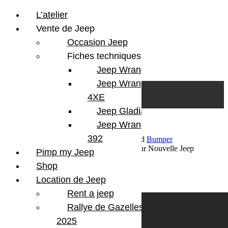
L’atelier
Vente de Jeep
Occasion Jeep
Fiches techniques
Jeep Wrangler JL
Skip to content
Search
Jeep Wrangler
0
Cart
4XE
Login/Register
Jeep Gladiator
Jeep Wrangler V8
392
12 février 2018
Par Martial BumperOffroad
Bumper
OffRoad|Jeep
Jeep
Commentaires fermés
sur Nouvelle Jeep
Pimp my Jeep
Wrangler 2018
Shop
Nouvelle Jeep Wrangler 2018
Location de Jeep
Rent a jeep
Rallye de Gazelles
2025