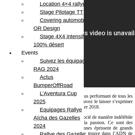
Location 4×4 rallye
Stage Pilotage TT
Covering automobile –
OR Design
Stage 4X4 intensif
100% désert
Events
Suivez les équipages
RAG 2024
Actus
BumperOffRoad
L’Aventura Cup
Lorsque vous créez la Jeep Wrangler le plus performant de tous les
2025
temps, vous pouvez en parler, ou vous pouvez le laisser s’exprimer
de lui-même. Le tout nouveau Jeep Wrangler 2018.
Equipages Rallye
Depuis plus de 75 ans, le nom Jeep est associé de manière indélébile
Aïcha des Gazelles
à la liberté, l’authenticité, l’aventure et la passion. Ce sont des
2024
véhicules pour les aventuriers, les personnes éprissent de grands
espaces de liberté, parce que l’aventure se trouve dans l’ADN de
Rallye des Gazelles