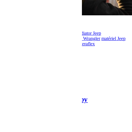
bumperOffRoad
Falcon
Front Runner
Gladiator Jeep
BumperOffroad
Jeep
Jeep JK
Jeep JL
Jeep Wrangler
matériel Jeep
Mopar
news
Préparateur Jeep
Préparation
teraflex
Share:
Previous Post
Sahara Tour Maroc 2019 by
BumperOffroad