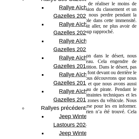
zones de passages et guider David afin de réaliser le moins de
Rallye Aïcha des
kilomètres. La fatigue accumulée, la pression du classement et un
moment d’inattention, nous ont amené à nous perdre pendant la
Gazelles 2023
4ème étape. Une sensation très désagréable dans cette immensité.
Rallye Aïcha des
Ne plus savoir où l’on est, ni où l’on doit aller, ne plus avoir de
repères. Ce moment difficile nous a beaucoup rapproché.
Gazelles 2022
Rallye Aïcha des
Notre petite anecdote :
Gazelles 2021 -30th
Chaque jour pour éviter la déshydratation dans le désert, nous
Rallye Aïcha des
devons boire au moins trois litres d’eau. Cela engendre de
Gazelles 2019
nombreuses pauses pipi pendant la compétition. Dans le désert, pas
d’arbres, ni de buissons, alors les pauses se font devant ou derrière le
Rallye Aïcha des
4×4. Lors d’une pause, grosse surprise, nous découvrons que nous
Gazelles 2018
avons arraché le porte roue et le feu stop et que nous avons aussi
perdu la roue de secours et notre drapeau de pirate. Pendant le
Rallye Aïcha des
rallye, la voiture subit de nombreuses contraintes techniques et les
Gazelles 2017
secousses à répétitions fragilisent certaines zones du véhicule. Nous
avons immédiatement contacté le PC course pour les en informer.
Rallyes précédents
L’assistance est repassée sur nos traces, rien n’a été trouvé. Cela
Jeep Winter
restera un grand mystère.
Lastours 2024
Nos sentiments :
Jeep Winter Tour