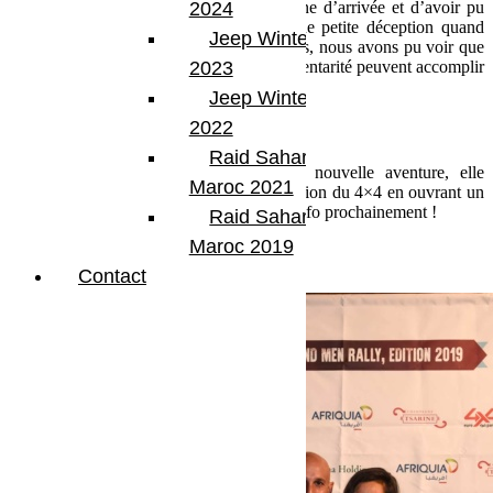
2024
Nous sommes fiers d’avoir franchi la ligne d’arrivée et d’avoir pu
participer à cette aventure en couple. Une petite déception quand
Jeep Winter Tour
même par rapport à notre classement. Mais, nous avons pu voir que
2023
l’homme et la femme de par leur complémentarité peuvent accomplir
ensemble de belles et de grandes choses.
Jeep Winter Tour
2022
L’aventure continue ?
Raid Sahara Tour
Jennifer se lance maintenant dans une nouvelle aventure, elle
Maroc 2021
souhaite faire découvrir et partager sa passion du 4×4 en ouvrant un
club 100 % féminin en Provence. Plus d’info prochainement !
Raid Sahara Tour
Maroc 2019
Contact