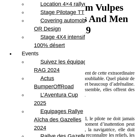
Location 4×4 rallye
Retour sur le Team Vulpes
Stage Pilotage TT
Zerda, au Gazelles And Men
Covering automobile –
Rally 2019
OR Design
Stage 4X4 intensif
100% désert
Events
Notre meilleur moment :
Suivez les équipages
RAG 2024
Il est difficile de ne retenir qu’un seul moment de cette extraordinaire
Actus
aventure. La 3ème étape des dunes reste inoubliable. Quel plaisir de
rouler dans le sable, une sensation unique et beaucoup d’adrénaline.
BumperOffRoad
Les dunes sont déconcertantes, tout se ressemble, elles offrent des
L’Aventura Cup
paysages spectaculaires et impressionnants.
2025
Notre plus mauvais moment :
Equipages Rallye
Pendant plus de 10 heures par jour, David, le pilote ne doit jamais
Aïcha des Gazelles
quitter des yeux le terrain. Le moindre moment d’inattention peut
2024
être fatal en hors-piste. Quant à Jennifer, la navigatrice, elle doit
savoir se repérer à l’aide de la carte papier, reconnaître les reliefs, les
Rallye des Gazelles