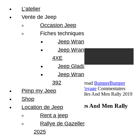
L’atelier
Vente de Jeep
Occasion Jeep
Fiches techniques
Jeep Wrangler JL
Skip to content
Search
Jeep Wrangler
0
Cart
4XE
Login/Register
Jeep Gladiator
Jeep Wrangler V8
392
25 novembre 2019
Par Martial BumperOffroad
Bumper
Bumper
OffRoad|Jeep
Compétition
En course
Sport
Voyage
Commentaires
Pimp my Jeep
fermés
sur Le team Vulpes Zerda, au Gazelles And Men Rally 2019
Shop
Le team Vulpes Zerda, au Gazelles And Men Rally
Location de Jeep
2019
Rent a jeep
Rallye de Gazelles
2025