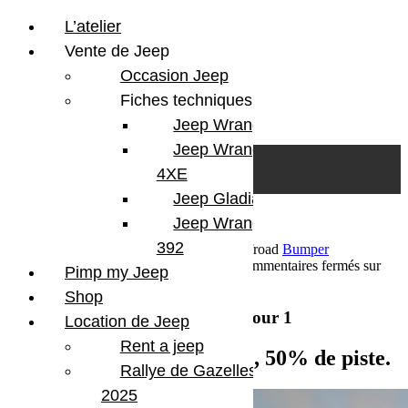
L’atelier
Vente de Jeep
Occasion Jeep
Fiches techniques
Jeep Wrangler JL
Skip to content
Search
Jeep Wrangler
0
Cart
4XE
Login/Register
Jeep Gladiator
Jeep Wrangler V8
392
16 novembre 2018
Par Martial BumperOffroad
Bumper
OffRoad
Bumper OffRoad|Jeep
Voyage
Commentaires fermés
sur
Pimp my Jeep
Raid Sahara Tour Maroc 2018 Jour 1
Shop
Raid Sahara Tour Maroc 2018 Jour 1
Location de Jeep
Rent a jeep
Marrakech -> Ouarzazate, 50% de piste.
Rallye de Gazelles
2025