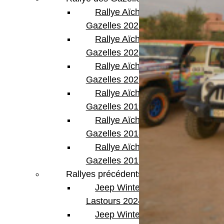
Rallye Aïcha des
Gazelles 2023
Rallye Aïcha des
Gazelles 2022
Rallye Aïcha des
Gazelles 2021 -30th
Rallye Aïcha des
Gazelles 2019
Rallye Aïcha des
Gazelles 2018
Rallye Aïcha des
Gazelles 2017
Rallyes précédents
Jeep Winter
Lastours 2024
Jeep Winter Tour