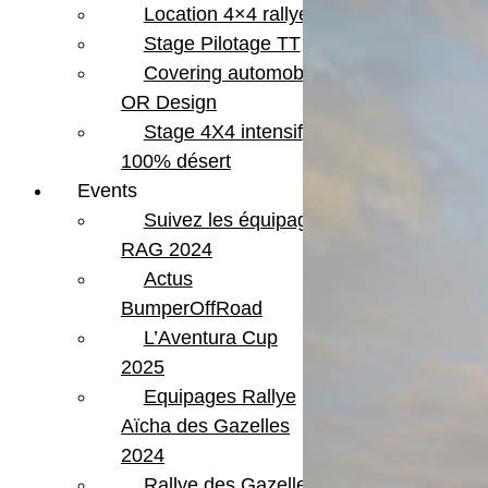
Location 4×4 rallye
Stage Pilotage TT
Covering automobile –
OR Design
Stage 4X4 intensif
100% désert
Events
Suivez les équipages
RAG 2024
Actus
BumperOffRoad
L’Aventura Cup
2025
Equipages Rallye
Aïcha des Gazelles
2024
Rallye des Gazelles