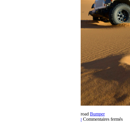
22 novembre 2018
Par Martial BumperOffroad
Bumper
OffRoad
Bumper OffRoad|Jeep
Jeep
Voyage
Commentaires fermés
sur Raid Sahara Tour Maroc 2018 Jour 5