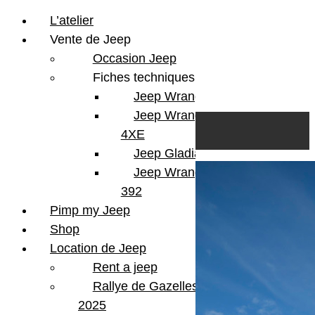
L’atelier
Vente de Jeep
Occasion Jeep
Fiches techniques
Jeep Wrangler JL
Skip to content
Search
Jeep Wrangler
0
Cart
4XE
Login/Register
Jeep Gladiator
Jeep Wrangler V8
392
Pimp my Jeep
Shop
Location de Jeep
Rent a jeep
Rallye de Gazelles
2025