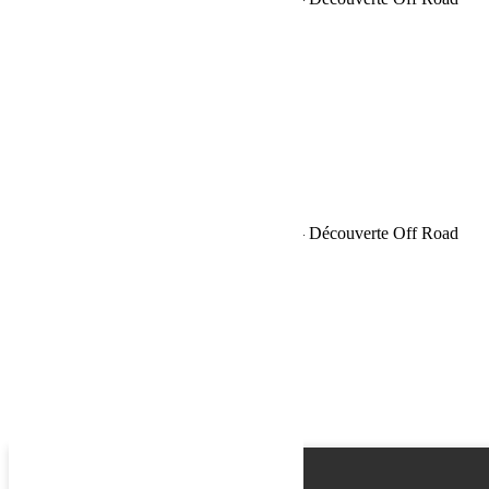
Name
Email
Phone
Request
Schedule a Test Drive
Sahara Tour Maroc 2018 Bumperoffroad – Découverte Off Road
Name
Email
Phone
Best time
Request