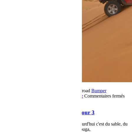
18 novembre 2018
Par Martial BumperOffroad
Bumper
OffRoad
Bumper OffRoad|Jeep
Jeep
Voyage
Commentaires fermés
sur Raid Sahara Tour Maroc 2018 Jour 3
Raid Sahara Tour Maroc 2018 Jour 3
Raid Sahara Tour Maroc 2018 Jour 3, aujourd'hui c'est du sable, du
sable et du sable.... Etape Merzouga Merzouga,