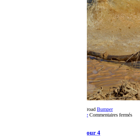
20 novembre 2018
Par Martial BumperOffroad
Bumper
OffRoad
Bumper OffRoad|Jeep
Jeep
Voyage
Commentaires fermés
sur Raid Sahara Tour Maroc 2018 Jour 4
Raid Sahara Tour Maroc 2018 Jour 4