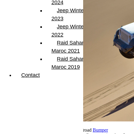
2024
Jeep Winter Tour
2023
Jeep Winter Tour
2022
Raid Sahara Tour
Maroc 2021
Raid Sahara Tour
Maroc 2019
Contact
22 novembre 2018
Par Martial BumperOffroad
Bumper