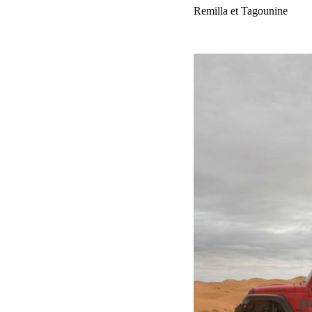
Etape 4 Merzouga -> M’hamid via Taouz, Remilla et Tagounine
290 Kms au total dont 230 de pistes.
Voir plus