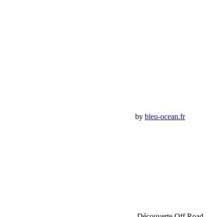
Email:
contact@bumperoffroad.com
Tel:
+33 (0)4 42 54 26 75
Compte
Mon Compte
Détails de mon compte
Déconnexion
Mes commandes
Panier Shop Bumper
Premium Jeep Specialist - BumperOffroad by
bleu-ocean.fr
Rechercher:
Request car price
Sahara Tour Maroc 2018 Bumperoffroad – Découverte Off Road