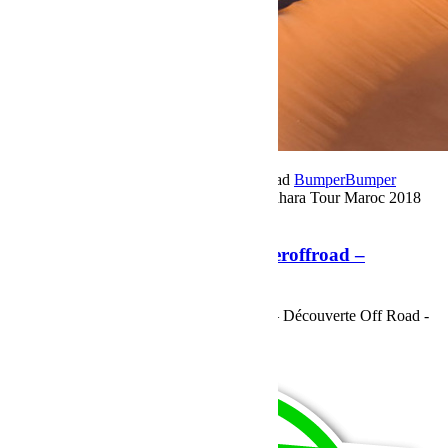
25 octobre 2018
Par Martial BumperOffroad
Bumper
Bumper
OffRoad|Jeep
Commentaires fermés
sur Sahara Tour Maroc 2018
Bumperoffroad – Découverte Off Road
Sahara Tour Maroc 2018 Bumperoffroad –
Découverte Off Road
Sahara Tour Maroc 2018 Bumperoffroad – Découverte Off Road -
Le Programme
Voir plus