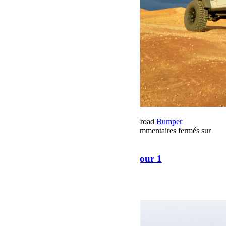
16 novembre 2018
Par Martial BumperOffroad
Bumper
OffRoad
Bumper OffRoad|Jeep
Voyage
Commentaires fermés
sur
Raid Sahara Tour Maroc 2018 Jour 1
Raid Sahara Tour Maroc 2018 Jour 1
Raid Sahara Tour Maroc 2018 Jour 1
Voir plus