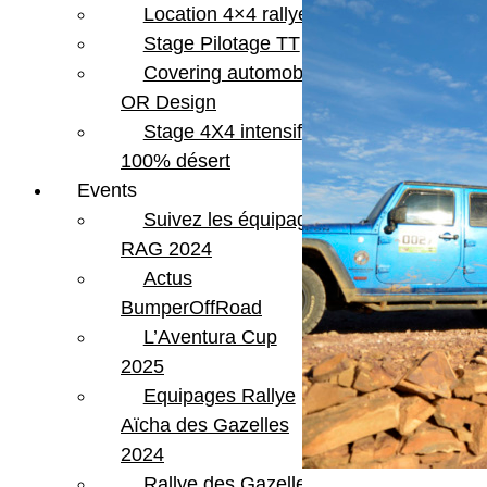
Location 4×4 rallye
Stage Pilotage TT
Covering automobile –
OR Design
Stage 4X4 intensif
100% désert
Events
Suivez les équipages
RAG 2024
Actus
BumperOffRoad
L’Aventura Cup
2025
Equipages Rallye
Aïcha des Gazelles
2024
Rallye des Gazelles