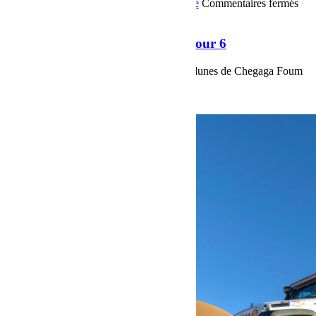
OffRoad
Bumper OffRoad|Jeep
Jeep
Voyage
Commentaires fermés
sur Raid Sahara Tour Maroc 2018 Jour 6
Raid Sahara Tour Maroc 2018 Jour 6
Raid Sahara Tour Maroc 2018 Jour 6, les dunes de Chegaga Foum
Zguid par la piste du Dakar...
Voir plus