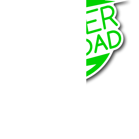
BumperOffroad
46, Chemin de la Petite Bastide
13770 – Venelles
(Aix en Provence)