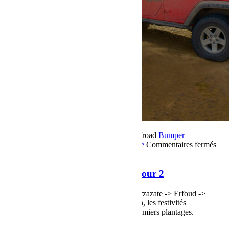
17 novembre 2018
Par Martial BumperOffroad
Bumper
OffRoad
Bumper OffRoad|Jeep
Jeep
Voyage
Commentaires fermés
sur Raid Sahara Tour Maroc 2018 Jour 2
Raid Sahara Tour Maroc 2018 Jour 2
Raid Sahara Tour Maroc 2018 Jour 2 Ouarzazate -> Erfoud ->
Merzouga, après une liaison sur le goudron, les festivités
commencent, du sable, des dunes et les premiers plantages.
Voir plus