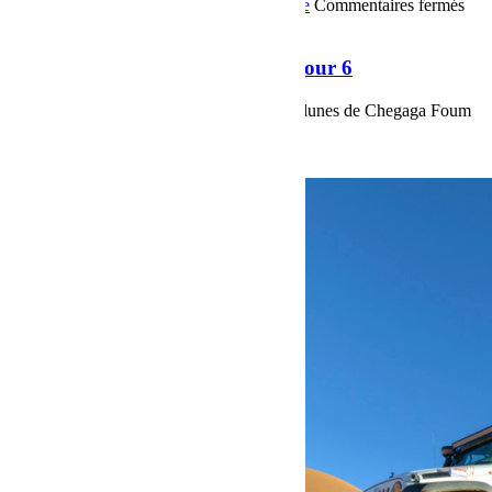
OffRoad
Bumper OffRoad|Jeep
Jeep
Voyage
Commentaires fermés
sur Raid Sahara Tour Maroc 2018 Jour 6
Raid Sahara Tour Maroc 2018 Jour 6
Raid Sahara Tour Maroc 2018 Jour 6, les dunes de Chegaga Foum
Zguid par la piste du Dakar...
Voir plus