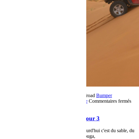
18 novembre 2018
Par Martial BumperOffroad
Bumper
OffRoad
Bumper OffRoad|Jeep
Jeep
Voyage
Commentaires fermés
sur Raid Sahara Tour Maroc 2018 Jour 3
Raid Sahara Tour Maroc 2018 Jour 3
Raid Sahara Tour Maroc 2018 Jour 3, aujourd'hui c'est du sable, du
sable et du sable.... Etape Merzouga Merzouga,