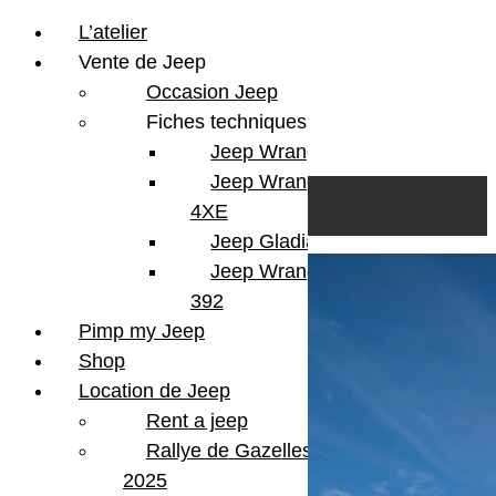
L’atelier
Vente de Jeep
Occasion Jeep
Fiches techniques
Jeep Wrangler JL
Skip to content
Search
Jeep Wrangler
0
Cart
4XE
Login/Register
Jeep Gladiator
Jeep Wrangler V8
392
Pimp my Jeep
Shop
Location de Jeep
Rent a jeep
Rallye de Gazelles
2025