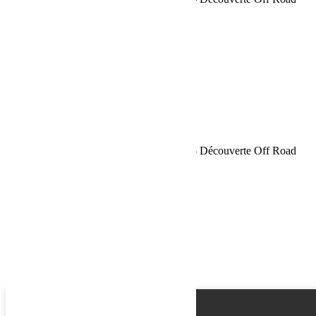
Name
Email
Phone
Request
Schedule a Test Drive
Sahara Tour Maroc 2018 Bumperoffroad – Découverte Off Road
Name
Email
Phone
Best time
Request