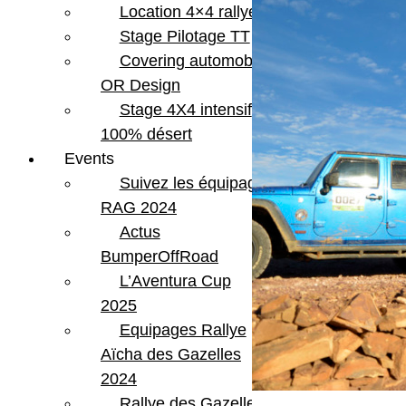
Location 4×4 rallye
Stage Pilotage TT
Covering automobile –
OR Design
Stage 4X4 intensif
100% désert
Events
Suivez les équipages
RAG 2024
Actus
BumperOffRoad
L’Aventura Cup
2025
Equipages Rallye
Aïcha des Gazelles
2024
Rallye des Gazelles