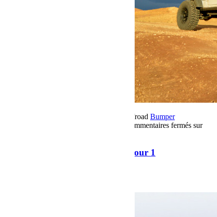
16 novembre 2018
Par Martial BumperOffroad
Bumper
OffRoad
Bumper OffRoad|Jeep
Voyage
Commentaires fermés
sur
Raid Sahara Tour Maroc 2018 Jour 1
Raid Sahara Tour Maroc 2018 Jour 1
Raid Sahara Tour Maroc 2018 Jour 1
Voir plus