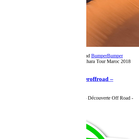
25 octobre 2018
Par Martial BumperOffroad
Bumper
Bumper
OffRoad|Jeep
Commentaires fermés
sur Sahara Tour Maroc 2018
Bumperoffroad – Découverte Off Road
Sahara Tour Maroc 2018 Bumperoffroad –
Découverte Off Road
Sahara Tour Maroc 2018 Bumperoffroad – Découverte Off Road -
Le Programme
Voir plus