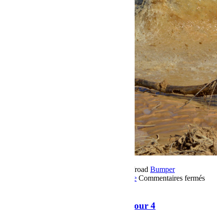
20 novembre 2018
Par Martial BumperOffroad
Bumper
OffRoad
Bumper OffRoad|Jeep
Jeep
Voyage
Commentaires fermés
sur Raid Sahara Tour Maroc 2018 Jour 4
Raid Sahara Tour Maroc 2018 Jour 4