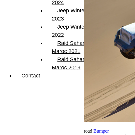
2024
Jeep Winter Tour
2023
Jeep Winter Tour
2022
Raid Sahara Tour
Maroc 2021
Raid Sahara Tour
Maroc 2019
Contact
22 novembre 2018
Par Martial BumperOffroad
Bumper