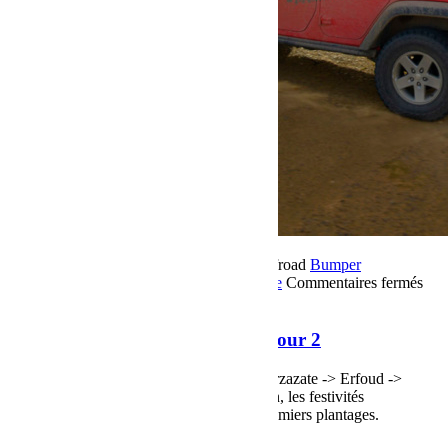
17 novembre 2018
Par Martial BumperOffroad
Bumper
OffRoad
Bumper OffRoad|Jeep
Jeep
Voyage
Commentaires fermés
sur Raid Sahara Tour Maroc 2018 Jour 2
Raid Sahara Tour Maroc 2018 Jour 2
Raid Sahara Tour Maroc 2018 Jour 2 Ouarzazate -> Erfoud ->
Merzouga, après une liaison sur le goudron, les festivités
commencent, du sable, des dunes et les premiers plantages.
Voir plus