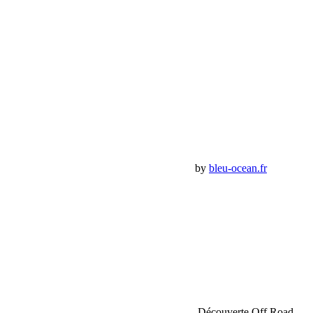
Email:
contact@bumperoffroad.com
Tel:
+33 (0)4 42 54 26 75
Compte
Mon Compte
Détails de mon compte
Déconnexion
Mes commandes
Panier Shop Bumper
Premium Jeep Specialist - BumperOffroad by
bleu-ocean.fr
Rechercher:
Request car price
Sahara Tour Maroc 2018 Bumperoffroad – Découverte Off Road