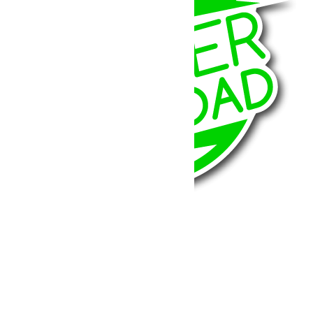
BumperOffroad
46, Chemin de la Petite Bastide
13770 – Venelles
(Aix en Provence)