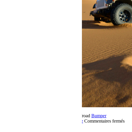
22 novembre 2018
Par Martial BumperOffroad
Bumper
OffRoad
Bumper OffRoad|Jeep
Jeep
Voyage
Commentaires fermés
sur Raid Sahara Tour Maroc 2018 Jour 5