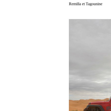
Etape 4 Merzouga -> M’hamid via Taouz, Remilla et Tagounine
290 Kms au total dont 230 de pistes.
Voir plus