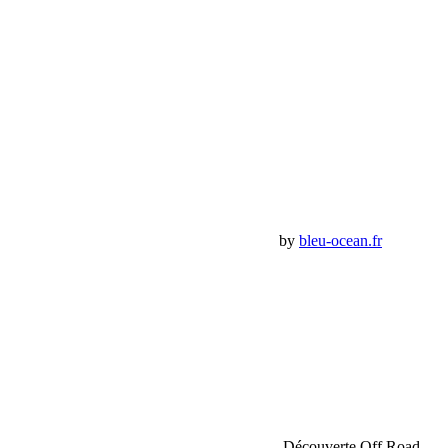
Email:
contact@bumperoffroad.com
Tel:
+33 (0)4 42 54 26 75
Compte
Mon Compte
Détails de mon compte
Déconnexion
Mes commandes
Panier Shop Bumper
Premium Jeep Specialist - BumperOffroad by
bleu-ocean.fr
Rechercher:
Request car price
Sahara Tour Maroc 2018 Bumperoffroad – Découverte Off Road