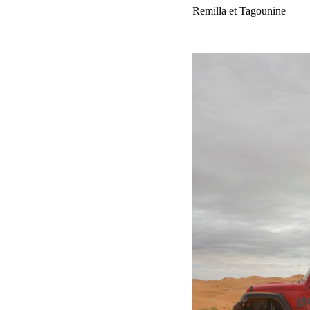
Etape 4 Merzouga -> M’hamid via Taouz, Remilla et Tagounine
290 Kms au total dont 230 de pistes.
Voir plus