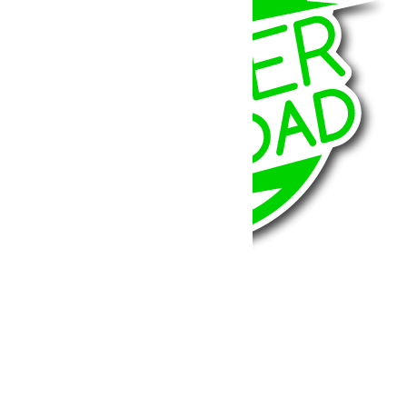
BumperOffroad
46, Chemin de la Petite Bastide
13770 – Venelles
(Aix en Provence)