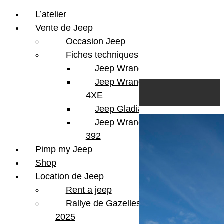
L’atelier
Vente de Jeep
Occasion Jeep
Fiches techniques
Jeep Wrangler JL
Skip to content
Search
Jeep Wrangler
0
Cart
4XE
Login/Register
Jeep Gladiator
Jeep Wrangler V8
392
Pimp my Jeep
Shop
Location de Jeep
Rent a jeep
Rallye de Gazelles
2025