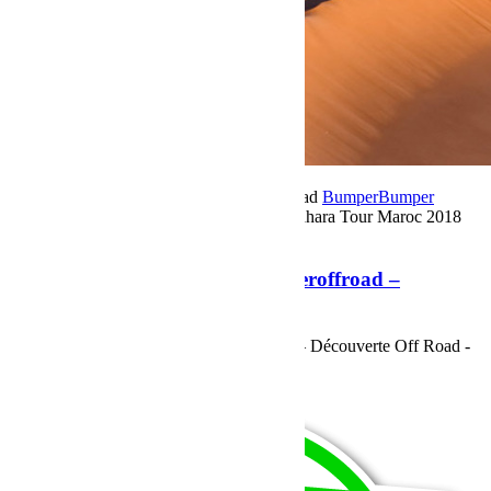
25 octobre 2018
Par Martial BumperOffroad
Bumper
Bumper
OffRoad|Jeep
Commentaires fermés
sur Sahara Tour Maroc 2018
Bumperoffroad – Découverte Off Road
Sahara Tour Maroc 2018 Bumperoffroad –
Découverte Off Road
Sahara Tour Maroc 2018 Bumperoffroad – Découverte Off Road -
Le Programme
Voir plus