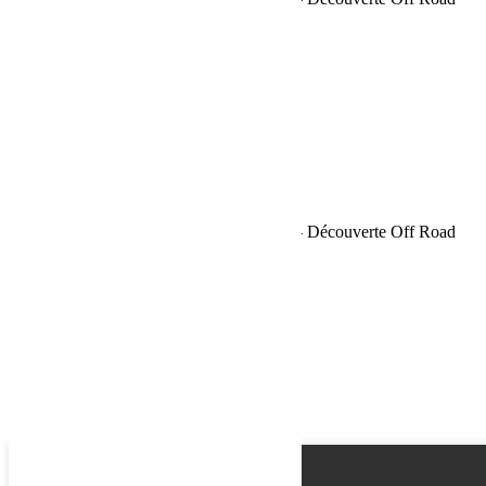
Name
Email
Phone
Request
Schedule a Test Drive
Sahara Tour Maroc 2018 Bumperoffroad – Découverte Off Road
Name
Email
Phone
Best time
Request