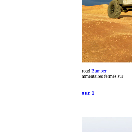
16 novembre 2018
Par Martial BumperOffroad
Bumper
OffRoad
Bumper OffRoad|Jeep
Voyage
Commentaires fermés
sur
Raid Sahara Tour Maroc 2018 Jour 1
Raid Sahara Tour Maroc 2018 Jour 1
Raid Sahara Tour Maroc 2018 Jour 1
Voir plus