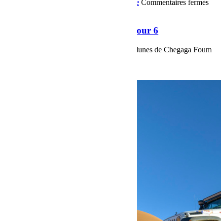
OffRoad
Bumper OffRoad|Jeep
Jeep
Voyage
Commentaires fermés
sur Raid Sahara Tour Maroc 2018 Jour 6
Raid Sahara Tour Maroc 2018 Jour 6
Raid Sahara Tour Maroc 2018 Jour 6, les dunes de Chegaga Foum
Zguid par la piste du Dakar...
Voir plus