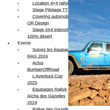
Location 4×4 rallye
Stage Pilotage TT
Covering automobile –
OR Design
Stage 4X4 intensif
100% désert
Events
Suivez les équipages
RAG 2024
Actus
BumperOffRoad
L’Aventura Cup
2025
Equipages Rallye
Aïcha des Gazelles
2024
Rallye des Gazelles