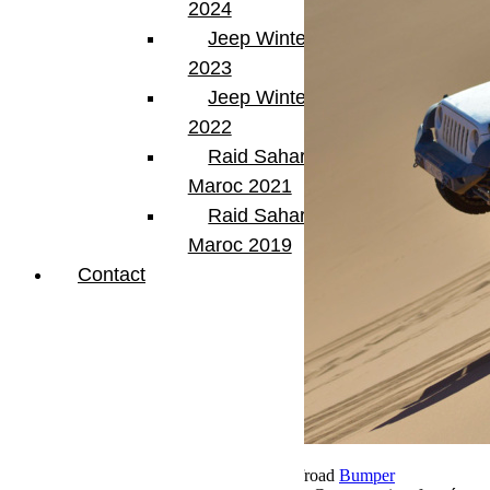
2024
Jeep Winter Tour
2023
Jeep Winter Tour
2022
Raid Sahara Tour
Maroc 2021
Raid Sahara Tour
Maroc 2019
Contact
22 novembre 2018
Par Martial BumperOffroad
Bumper