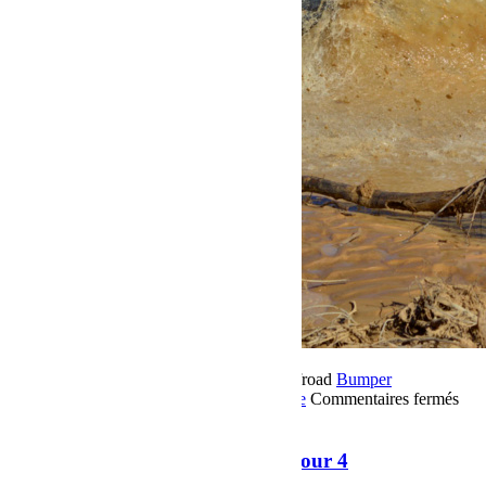
20 novembre 2018
Par Martial BumperOffroad
Bumper
OffRoad
Bumper OffRoad|Jeep
Jeep
Voyage
Commentaires fermés
sur Raid Sahara Tour Maroc 2018 Jour 4
Raid Sahara Tour Maroc 2018 Jour 4