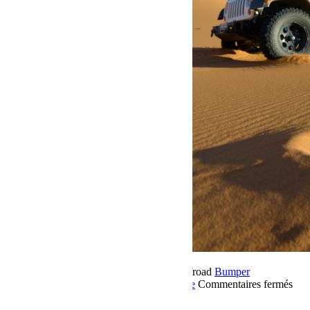
22 novembre 2018
Par Martial BumperOffroad
Bumper
OffRoad
Bumper OffRoad|Jeep
Jeep
Voyage
Commentaires fermés
sur Raid Sahara Tour Maroc 2018 Jour 5