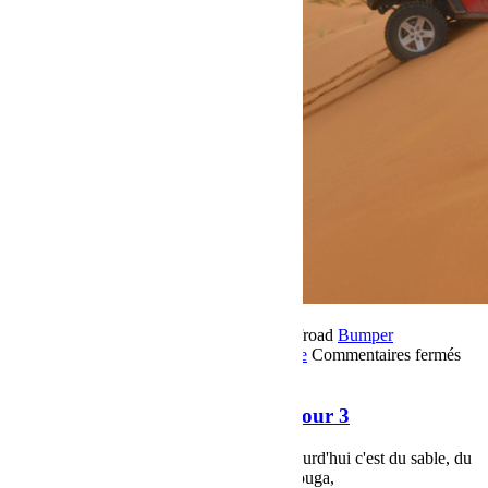
18 novembre 2018
Par Martial BumperOffroad
Bumper
OffRoad
Bumper OffRoad|Jeep
Jeep
Voyage
Commentaires fermés
sur Raid Sahara Tour Maroc 2018 Jour 3
Raid Sahara Tour Maroc 2018 Jour 3
Raid Sahara Tour Maroc 2018 Jour 3, aujourd'hui c'est du sable, du
sable et du sable.... Etape Merzouga Merzouga,