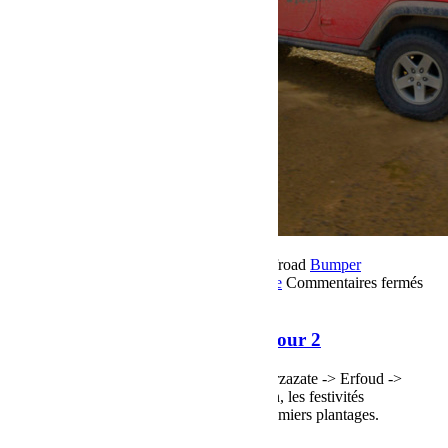
17 novembre 2018
Par Martial BumperOffroad
Bumper
OffRoad
Bumper OffRoad|Jeep
Jeep
Voyage
Commentaires fermés
sur Raid Sahara Tour Maroc 2018 Jour 2
Raid Sahara Tour Maroc 2018 Jour 2
Raid Sahara Tour Maroc 2018 Jour 2 Ouarzazate -> Erfoud ->
Merzouga, après une liaison sur le goudron, les festivités
commencent, du sable, des dunes et les premiers plantages.
Voir plus