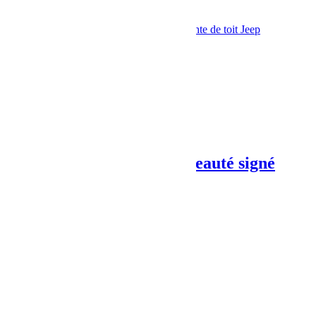
Jeep
Jeep JK
jkamper
Tente de toit 4x4
Tente de toit Jeep
Share:
Previous Post
Un Beau Jk pour l’ile de beauté signé
BumperOffroad