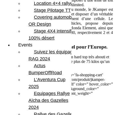
Le Jkamper est un concept qui permet de disposer d’une tente de toit
Location 4×4 rallye
intégrée a un hard top de Jeep Wrangler Unlimited.
Pour un week end ou pour faire le tour du monde, le JKamper est
Stage Pilotage TT
votre partenaire idéal pour être autonome et disposer d’un véritable
Covering automobile –
vehicule tout terrain, sans l’encombrement d’une cellule. Le
fabricant, le californien UrsaMinorVehicles, propose depuis
OR Design
plusieurs années des campers sur base d’Honda Element, ainsi que
Stage 4X4 intensif
des campers pour Jeep JK le J30 et le J180, respectivement 2 et 4
places.
100% désert
Events
Nous sommes l’importateur officiel pour l’Europe.
Suivez les équipages
L’expérience du fabricant permet d’avoir un hard top très abouti et
RAG 2024
très robuste avec tente intégrée pour a peine plus de 75 kilos qu’un
Actus
modèle d’origine.
BumperOffRoad
[button size=” style=” text=’JKamper’ icon=’fa-shopping-cart’
L’Aventura Cup
icon_color=” link=’https://bumperoffroad.com/produit/jkamper-
tente-de-toit-integree-hard-top/’ target=’_self’ color=” hover_color=”
2025
border_color=” hover_border_color=” background_color=”
Equipages Rallye
hover_background_color=” font_style=” font_weight=”
text_align=” margin=”]
Aïcha des Gazelles
2024
Rallye des Gazelles