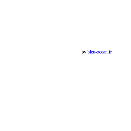
Compte
Mon Compte
Détails de mon compte
Déconnexion
Mes commandes
Panier Shop Bumper
Premium Jeep Specialist - BumperOffroad by
bleu-ocean.fr
Rechercher:
Request car price
Tente de toit Jeep JK Jkamper
Name
Email