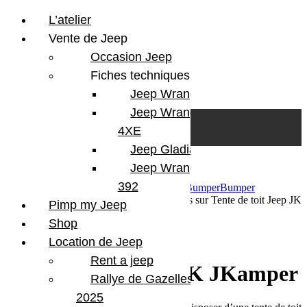
L’atelier
Vente de Jeep
Occasion Jeep
Fiches techniques
Jeep Wrangler JL
Skip to content
Search
Jeep Wrangler
0
Cart
4XE
Login/Register
Jeep Gladiator
Jeep Wrangler V8
392
29 mai 2015
Par Martial BumperOffroad
Bumper
Bumper
OffRoad
Jeep
Voyage
Commentaires fermés
sur Tente de toit Jeep JK
Pimp my Jeep
Jkamper
Shop
Tente de toit Jeep JK Jkamper
Location de Jeep
Rent a jeep
Tente de toit Jeep JK JKamper
Rallye de Gazelles
2025