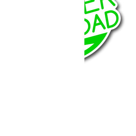
BumperOffroad
46, Chemin de la Petite Bastide
13770 – Venelles
(Aix en Provence)
Email:
contact@bumperoffroad.com
Tel:
+33 (0)4 42 54 26 75