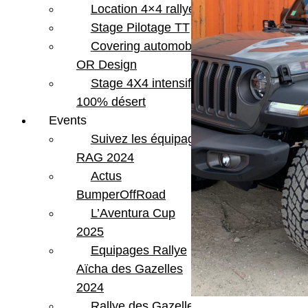
Location 4×4 rallye
Stage Pilotage TT
Covering automobile –
OR Design
Stage 4X4 intensif
100% désert
Events
Suivez les équipages
RAG 2024
Actus
BumperOffRoad
L’Aventura Cup
2025
Equipages Rallye
Aïcha des Gazelles
2024
Rallye des Gazelles