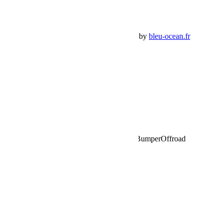
Panier Shop Bumper
Premium Jeep Specialist - BumperOffroad by
bleu-ocean.fr
Rechercher:
Request car price
Présentation de la Jeep JLU de Cédric by BumperOffroad
Name
Email
Phone
Request