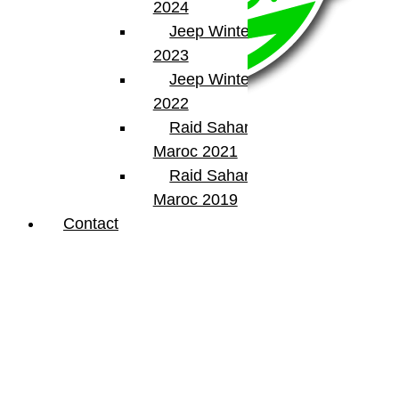
2024
Jeep Winter Tour
2023
Jeep Winter Tour
2022
Raid Sahara Tour
Maroc 2021
Raid Sahara Tour
BumperOffroad
Maroc 2019
46, Chemin de la Petite Bastide
Contact
13770 – Venelles
(Aix en Provence)
Email:
contact@bumperoffroad.com
Tel:
+33 (0)4 42 54 26 75
Compte
Mon Compte
Détails de mon compte
Déconnexion
Mes commandes