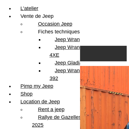
L’atelier
Vente de Jeep
Occasion Jeep
Fiches techniques
Jeep Wrangler JL
Skip to content
Search
Jeep Wrangler
0
Cart
4XE
Login/Register
Jeep Gladiator
Jeep Wrangler V8
392
Pimp my Jeep
Shop
Location de Jeep
Rent a jeep
Rallye de Gazelles
2025