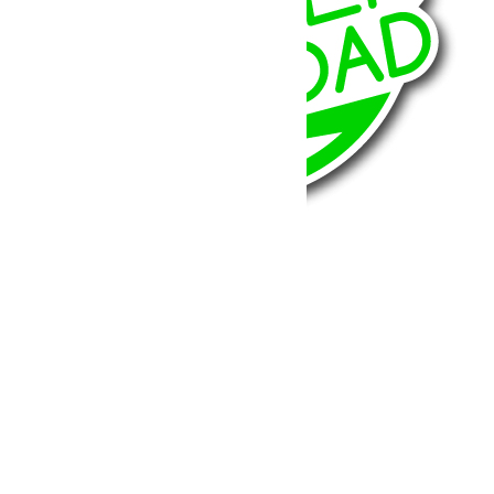
BumperOffroad
46, Chemin de la Petite Bastide
13770 – Venelles
(Aix en Provence)
Email:
contact@bumperoffroad.com
Tel:
+33 (0)4 42 54 26 75
Compte