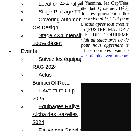
En prenant le départ aux pieds de l’hôtel Yasmina, les Cap’Fées
Location 4×4 rallye
étaient loin d ‘imaginer la journée qui les attendait. Quoique…Déjà,
Stage Pilotage TT
lors du briefing matinal, les inquiétudes et le stress pouvaient se lire
sur certains visages.
« Je trouve cette épreuve redoutable ! J’ai peur
Covering automobile –
de me retourner et de mal prendre la dune. Mais après tout c’est le
OR Design
jeu »,
essaye de se motiver l’équipage 165 (FUSTER MAGDA /
BACZKIEWICZ NATHALIE (OFFICE DE TOURISME
Stage 4X4 intensif
GRAND TOURMALET).
« Nous avons fait un stage près de de
100% désert
Tarbes dans un lit de rivière asséché pour nous apprendre le
pilotage de précision, alors… »,
soulignent ces dernières avant de
Events
mettre le contact. lire la suite sur
http://www.capfeminaaventure.com
Suivez les équipages
RAG 2024
Actus
BumperOffRoad
L’Aventura Cup
2025
Equipages Rallye
Aïcha des Gazelles
2024
Rallye des Gazelles