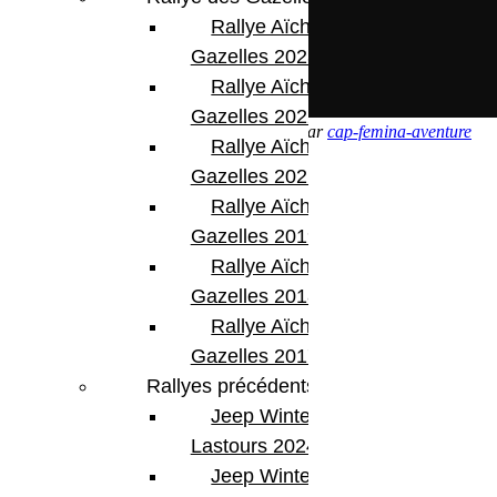
Rallye Aïcha des
Gazelles 2023
Rallye Aïcha des
Gazelles 2022
CFA 2016 – ETAPE 4 – ERG CHEBBI
par
cap-femina-aventure
Rallye Aïcha des
Share:
Gazelles 2021 -30th
Rallye Aïcha des
Gazelles 2019
Rallye Aïcha des
Gazelles 2018
Previous Post
Rallye Aïcha des
Cap Femina 2016 étape 3
Gazelles 2017
Rallyes précédents
Jeep Winter
Lastours 2024
Jeep Winter Tour