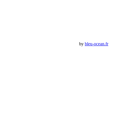
Mon Compte
Détails de mon compte
Déconnexion
Mes commandes
Panier Shop Bumper
Premium Jeep Specialist - BumperOffroad by
bleu-ocean.fr
Rechercher:
Request car price
Cap Fémina 2016 Etape 4 ERG CHEBBI
Name
Email