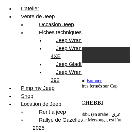
L’atelier
Vente de Jeep
Occasion Jeep
Fiches techniques
Jeep Wrangler JL
Skip to content
Search
Jeep Wrangler
0
Cart
4XE
Login/Register
Jeep Gladiator
Jeep Wrangler V8
392
17 octobre 2016
Par Martial BumperOffroad
Bumper
OffRoad
Compétition
En course
Commentaires fermés
sur Cap
Pimp my Jeep
Fémina 2016 Etape 4 ERG CHEBBI
Shop
Cap Fémina 2016 Etape 4 ERG CHEBBI
Location de Jeep
Rent a jeep
Etape 4 bienvenue dans le fameux Erg Chebbi, (en arabe : عرق
Rallye de Gazelles
الشبي), connu aussi sous le nom de dunes de Merzouga, est l’un
des deux grand ergs du Sahara Marocain.
2025