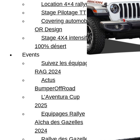
Location 4×4 rallye
Stage Pilotage TT
Covering automobile –
OR Design
Stage 4X4 intensif
100% désert
Events
Suivez les équipages
RAG 2024
Actus
BumperOffRoad
L’Aventura Cup
2025
Equipages Rallye
Aïcha des Gazelles
2024
Rallye des Gazelles