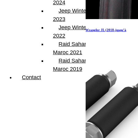
2024
Jeep Winter Tour
2023
Jeep Winter Tour
Kit de galerie de toit Extreme ½ pour une Jeep Wrangler JL (2018-jusqu’à
présent)
2022
Raid Sahara Tour
1 326.05
€
Ajouter au panier
Maroc 2021
Raid Sahara Tour
Maroc 2019
Contact