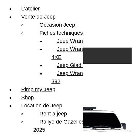
L’atelier
Vente de Jeep
Occasion Jeep
Fiches techniques
Jeep Wrangler JL
Skip to content
Search
Jeep Wrangler
0
Cart
4XE
Login/Register
Jeep Gladiator
Jeep Wrangler V8
2 résultats affichés
392
Pimp my Jeep
Shop
Location de Jeep
Rent a jeep
Rallye de Gazelles
2025