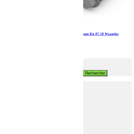
Jeep JK/JKU Alta Cargo Rack Hi-Lift Jack Mount Kit 07-18 Wrangler
JK/JKU TeraFlex
33.59
€
Ajouter au panier
Rechercher
Rechercher:
Votre Jeep
Produits
Attelages et Traction
Accessoires traction
Attelages