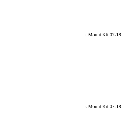
Request car price
Jeep JK/JKU Alta Cargo Rack Hi-Lift Jack Mount Kit 07-18
Wrangler JK/JKU TeraFlex
Name
Email
Phone
Request
Schedule a Test Drive
Jeep JK/JKU Alta Cargo Rack Hi-Lift Jack Mount Kit 07-18
Wrangler JK/JKU TeraFlex
Name
Email