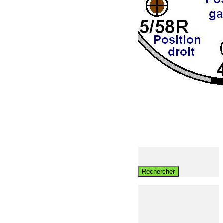
Pas en stock
Faisceau d’attelage Universel
30.00
€
Lire la suite
Rechercher
Rechercher:
Votre Jeep
Produits