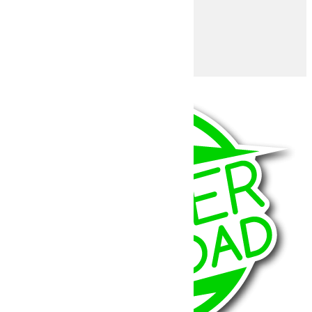
Falcon
VisionX
XLed