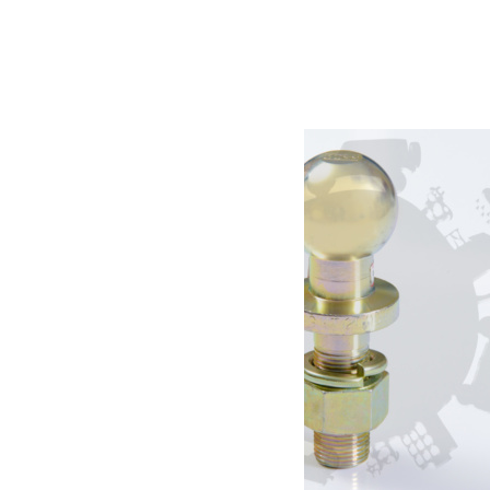
Support manille attelage US
69.00
€
Lire la suite