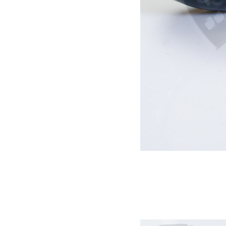
Pas en stock
Support manille attelage US Noir
69.00
€
Lire la suite