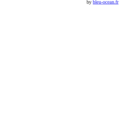
Premium Jeep Specialist - BumperOffroad by
bleu-ocean.fr
Rechercher:
Request car price
Faisceau d’attelage Universel
Name
Email
Phone
Request
Schedule a Test Drive
Faisceau d’attelage Universel
Name