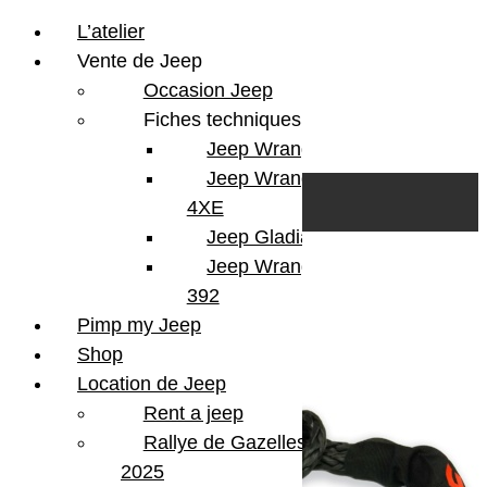
L’atelier
Vente de Jeep
Occasion Jeep
Fiches techniques
Jeep Wrangler JL
Skip to content
Search
Jeep Wrangler
0
Cart
4XE
Login/Register
Jeep Gladiator
Jeep Wrangler V8
6 résultats affichés
392
Pimp my Jeep
Shop
Location de Jeep
Rent a jeep
Rallye de Gazelles
2025