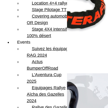
Location 4×4 rallye
Stage Pilotage TT
Covering automobile –
OR Design
Stage 4X4 intensif
100% désert
Events
Suivez les équipages
Manille souple Teraflex
RAG 2024
Actus
83.99
€
Ajouter au panier
BumperOffRoad
L’Aventura Cup
2025
Equipages Rallye
Aïcha des Gazelles
2024
Rallye des Gazelles