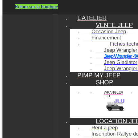
Retour sur la boutique
L’ATELIER
VENTE JEEP
Occasion Jeep
Financement
Fiches tech
Jeep Wrangler
Jeep Wrangler 4
Jeep Gladiator
Jeep Wrangler
PIMP MY JEEP
SHOP
WRANGLER
JLU
LOCATION JE
Rent a jeep
Inscription Rallye 