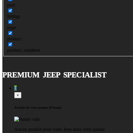
post
listings
page
product
product_variation
PREMIUM JEEP SPECIALIST
0
×
Articles de votre panier (0 items)
Aucun produit pour votre Jeep dans votre panier