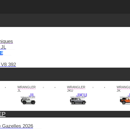
niques
 JL
XE
 V8 392
WRANGLER
WRANGLER
WRANG
JL
JKU
JK
EP
de Gazelles 2026