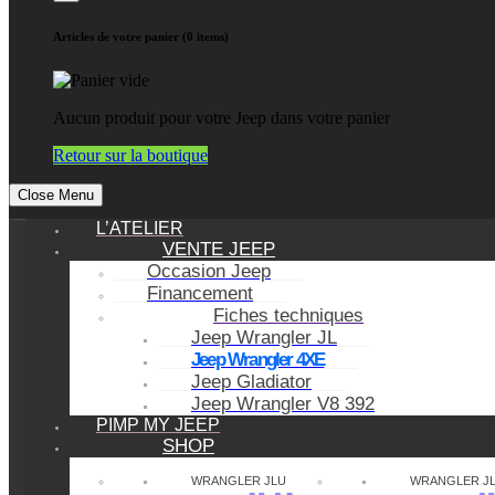
Articles de votre panier (0 items)
Aucun produit pour votre Jeep dans votre panier
Retour sur la boutique
Close Menu
L’ATELIER
VENTE JEEP
Occasion Jeep
Financement
Fiches techniques
Jeep Wrangler JL
Jeep Wrangler 4XE
Jeep Gladiator
Jeep Wrangler V8 392
PIMP MY JEEP
SHOP
WRANGLER JLU
WRANGLER J