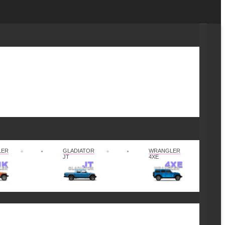
LER
GLADIATOR
WRANGLER
JT
4XE