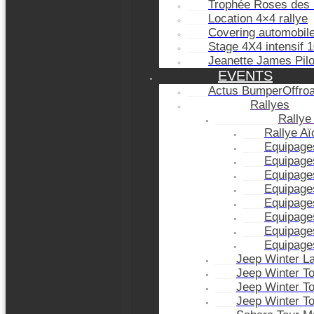
Trophée Roses des 
Location 4×4 rallye
Covering automobil
Stage 4X4 intensif 
Jeanette James Pil
EVENTS
Actus BumperOffro
Rallyes
Rallye
Rallye A
Equipage
Equipage
Equipage
Equipage
Equipage
Equipage
Equipage
Equipage
Jeep Winter L
Jeep Winter T
Jeep Winter T
Jeep Winter T