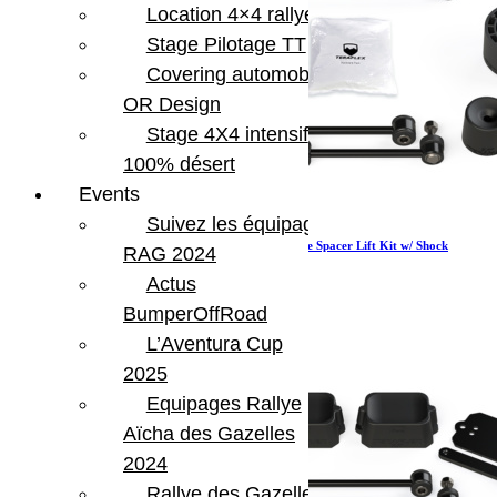
Location 4×4 rallye
Stage Pilotage TT
Covering automobile –
OR Design
Stage 4X4 intensif
100% désert
Events
Suivez les équipages
Jeep JLU 4 Door Rubicon 2.5 Inch Performance Spacer Lift Kit w/ Shock
RAG 2024
Extensions 18-Pres Wrangler JLU TeraFlex
Actus
643.97
€
Ajouter au panier
BumperOffRoad
L’Aventura Cup
2025
Equipages Rallye
Aïcha des Gazelles
2024
Rallye des Gazelles