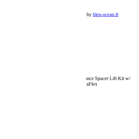
Panier Shop Bumper
Premium Jeep Specialist - BumperOffroad by
bleu-ocean.fr
Rechercher:
Request car price
Jeep JL 2 Door Rubicon 2.5 Inch Performance Spacer Lift Kit w/
Shock Extensions 18-Pres Wrangler JL TeraFlex
Name
Email
Phone
Request
Schedule a Test Drive