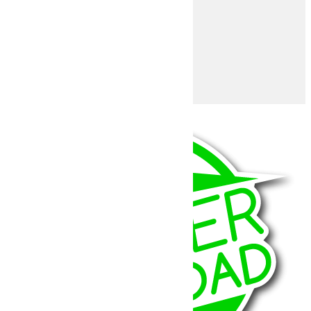
Teraflex
Falcon
VisionX
XLed