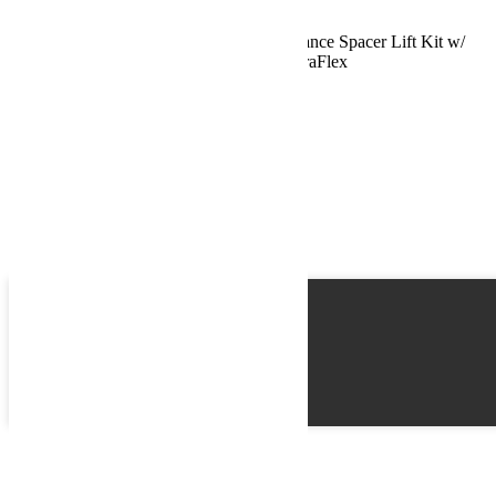
Jeep JL 2 Door Rubicon 2.5 Inch Performance Spacer Lift Kit w/
Shock Extensions 18-Pres Wrangler JL TeraFlex
Name
Email
Phone
Best time
Request