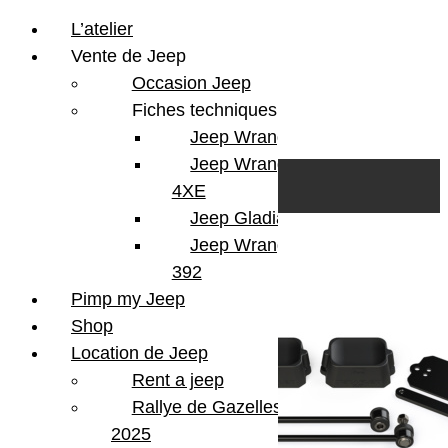
L’atelier
Vente de Jeep
Occasion Jeep
Fiches techniques
Jeep Wrangler JL
Skip to content
Search
Jeep Wrangler
0
Cart
4XE
Login/Register
Jeep Gladiator
Jeep Wrangler V8
3 résultats affichés
392
Pimp my Jeep
Shop
Location de Jeep
Rent a jeep
Rallye de Gazelles
2025