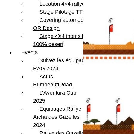
Location 4×4 rallye
Stage Pilotage TT
Covering automobile –
OR Design
Stage 4X4 intensif
100% désert
Events
Suivez les équipages
RAG 2024
Actus
BumperOffRoad
L’Aventura Cup
2025
Equipages Rallye
Aïcha des Gazelles
2024
Rallye des Gazelles