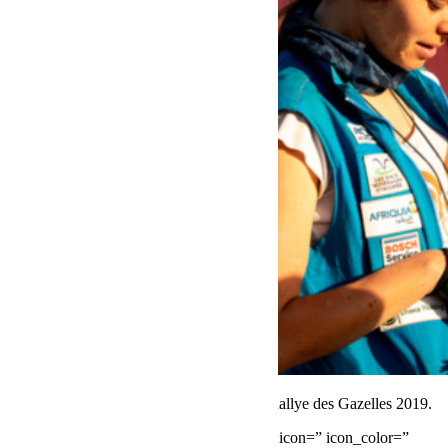
Pour suivre les équipages en direct sur le Rallye des Gazelles 2019.
[button size=’small’ style=” text=’Le Live’ icon=” icon_color=”