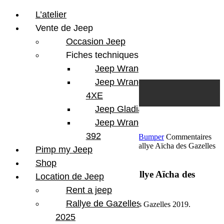
L’atelier
Vente de Jeep
Occasion Jeep
Fiches techniques
Jeep Wrangler JL
Skip to content
Search
Jeep Wrangler
0
Cart
4XE
Login/Register
Jeep Gladiator
Jeep Wrangler V8
392
31 mars 2019
Par Martial BumperOffroad
Bumper
Commentaires
fermés
sur Deuxième étape marathon du Rallye Aïcha des Gazelles
Pimp my Jeep
2019
Shop
Deuxième étape marathon du Rallye Aïcha des
Location de Jeep
Gazelles 2019
Rent a jeep
Rallye de Gazelles
Dernières étapes 6 & 7 du Rallye Aïcha des Gazelles 2019.
2025