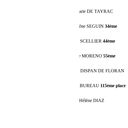
place avec 266.86 de pénalités
123 :
🇫🇷
Laurence HOURTICQ
🇫🇷
Marie DE TAYRAC
24ème place avec 386.26 de pénalités
141 :
🇫🇷
Bénédicte MERCER
🇫🇷
Hélène SEGUIN
34ème
place avec 905.71 de pénalités
102 :
🇫🇷
Stéphanie FLEURY
🇫🇷
Elsa SCELLIER
44ème
place avec 705.34 de pénalités
114 :
🇫🇷
Sarah ARMAND
🇫🇷
Solenne MORENO
55ème
place avec 888.35 de pénalités
220 :
🇫🇷
Caroline PROUFF
🇫🇷
Laure DISPAN DE FLORAN
73ème place avec 1085.67 de pénalités
104 :
🇫🇷
Sandrine GIÉ
🇫🇷
Isabelle FABUREAU
115ème place
avec 2112.99 de pénalités
108 :
🇫🇷
Valéria DEBRAY
🇫🇷
Marie-Hélène DIAZ
Share: