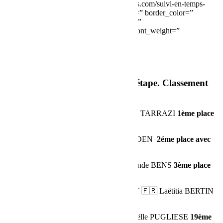
link=’http://live2019.rallyeaichadesgazelles.com/suivi-en-temps-
reel/’ target=’_blank’ color=” hover_color=” border_color=”
hover_border_color=” background_color=”
hover_background_color=” font_style=” font_weight=”
text_align=” margin=”]
Point course fin de la cinquième étape. Classement
des Gazelles Bumperoffroad.
200 :
🇬🇧
Jeanette JAMES
🇫🇷
Murielle TARRAZI
1ème place
avec 65.06 de pénalités
207 :
🇨🇭
Tania LIO
🇨🇭
Régine ZBINDEN
2éme place avec
67.34 de pénalités
190 :
🇫🇷
Anne-Marie BORG
🇫🇷
Yolande BENS
3ème place
avec 68.21 de pénalités
218 :
🇫🇷
Véronique SGARRA BERIOT
🇫🇷
Laëtitia BERTIN
5ème place avec 84.75 de pénalités
198 :
🇫🇷
Margot PICCHIONI
🇫🇷
Gaëlle PUGLIESE
19ème