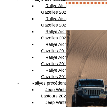
Rallye Aïcha des
Gazelles 2023
Rallye Aïcha des
Etape 5 Première partie
Gazelles 2022
Rallye Aïcha des
Gazelles 2021 -30th
Rallye Aïcha des
Gazelles 2019
Rallye Aïcha des
Gazelles 2018
Rallye Aïcha des
Gazelles 2017
Rallyes précédents
Jeep Winter
Lastours 2024
Jeep Winter Tour