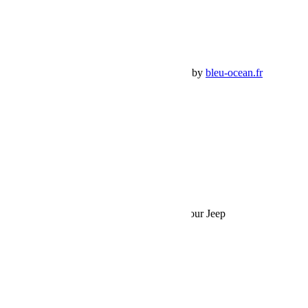
Déconnexion
Mes commandes
Panier Shop Bumper
Premium Jeep Specialist - BumperOffroad by
bleu-ocean.fr
Rechercher:
Request car price
Treuil Warn VR EVO 10-S – 4,5 tonnes pour Jeep
Name
Email
Phone
Request