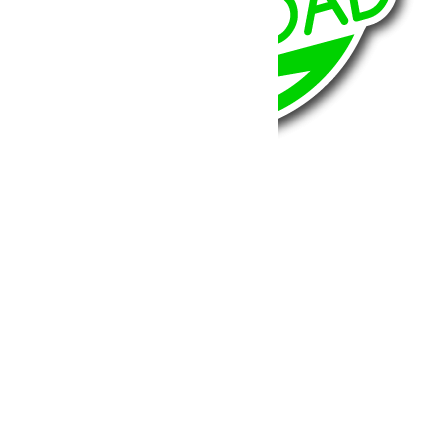
BumperOffroad
46, Chemin de la Petite Bastide
13770 – Venelles
(Aix en Provence)
Email:
contact@bumperoffroad.com
Tel:
+33 (0)4 42 54 26 75
Compte
Mon Compte
Détails de mon compte