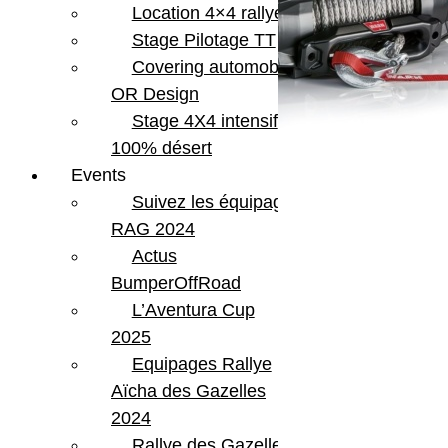
Location 4×4 rallye
Stage Pilotage TT
Covering automobile –
OR Design
Stage 4X4 intensif
100% désert
Events
Suivez les équipages
RAG 2024
Actus
BumperOffRoad
L’Aventura Cup
2025
Equipages Rallye
Aïcha des Gazelles
2024
Rallye des Gazelles