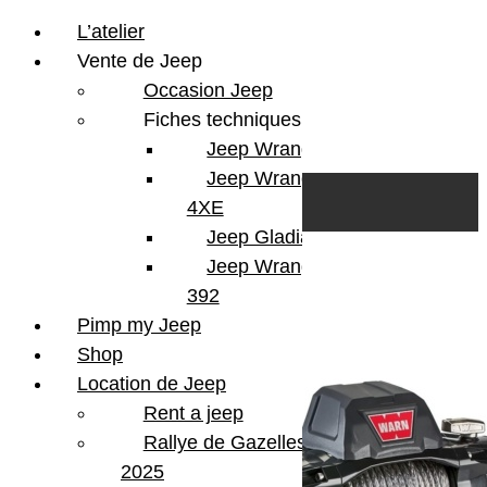
L’atelier
Vente de Jeep
Occasion Jeep
Fiches techniques
Jeep Wrangler JL
Skip to content
Search
Jeep Wrangler
0
Cart
4XE
Login/Register
Jeep Gladiator
Jeep Wrangler V8
2 résultats affichés
392
Pimp my Jeep
Shop
Location de Jeep
Rent a jeep
Rallye de Gazelles
2025