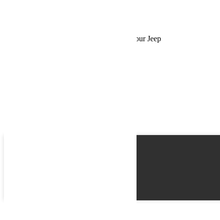
Schedule a Test Drive
Treuil Warn VR EVO 10-S – 4,5 tonnes pour Jeep
Name
Email
Phone
Best time
Request