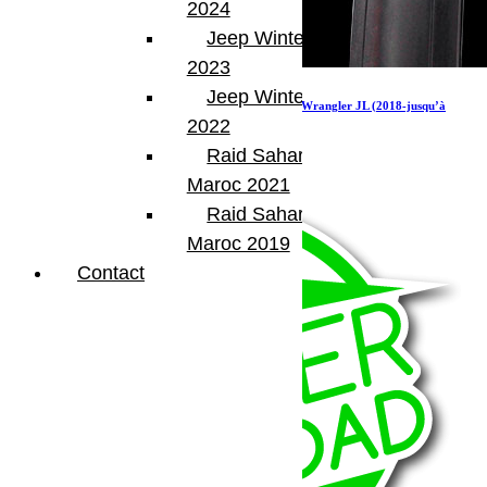
2024
Jeep Winter Tour
2023
Jeep Winter Tour
Kit de galerie de toit Extreme ½ pour une Jeep Wrangler JL (2018-jusqu’à
présent)
2022
Raid Sahara Tour
1 326.05
€
Ajouter au panier
Maroc 2021
Raid Sahara Tour
Maroc 2019
Contact