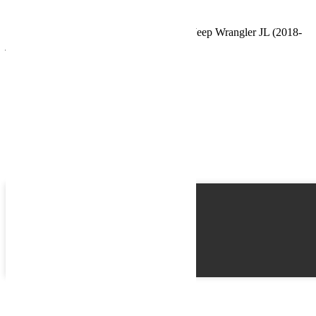
Schedule a Test Drive
Kit de galerie de toit Extreme ½ pour une Jeep Wrangler JL (2018-
jusqu’à présent)
Name
Email
Phone
Best time
Request