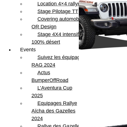
Location 4×4 rallye
Stage Pilotage TT
Covering automobile –
OR Design
Stage 4X4 intensif
100% désert
Events
Suivez les équipages
RAG 2024
Actus
BumperOffRoad
L’Aventura Cup
2025
Equipages Rallye
Aïcha des Gazelles
2024
Rallye des Gazelles