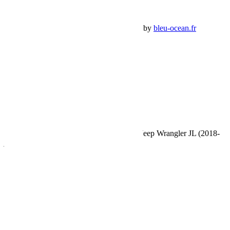
Panier Shop Bumper
Premium Jeep Specialist - BumperOffroad by
bleu-ocean.fr
Rechercher:
Request car price
Kit de galerie de toit Extreme ½ pour une Jeep Wrangler JL (2018-
jusqu’à présent)
Name
Email
Phone
Request