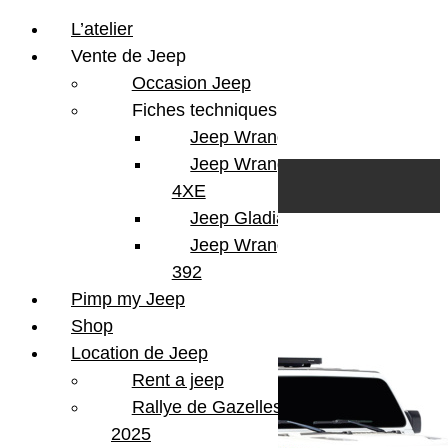
L’atelier
Vente de Jeep
Occasion Jeep
Fiches techniques
Jeep Wrangler JL
Skip to content
Search
Jeep Wrangler
0
Cart
4XE
Login/Register
Jeep Gladiator
Jeep Wrangler V8
Voici le seul résultat
392
Pimp my Jeep
Shop
Location de Jeep
Rent a jeep
Rallye de Gazelles
2025