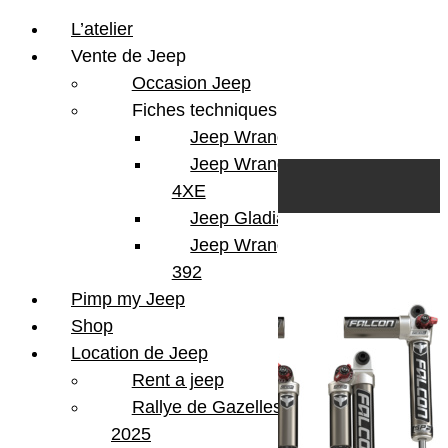
L’atelier
Vente de Jeep
Occasion Jeep
Fiches techniques
Jeep Wrangler JL
Skip to content
Search
Jeep Wrangler
0
Cart
4XE
Login/Register
Jeep Gladiator
Jeep Wrangler V8
4 résultats affichés
392
Pimp my Jeep
Shop
Location de Jeep
Rent a jeep
Rallye de Gazelles
2025