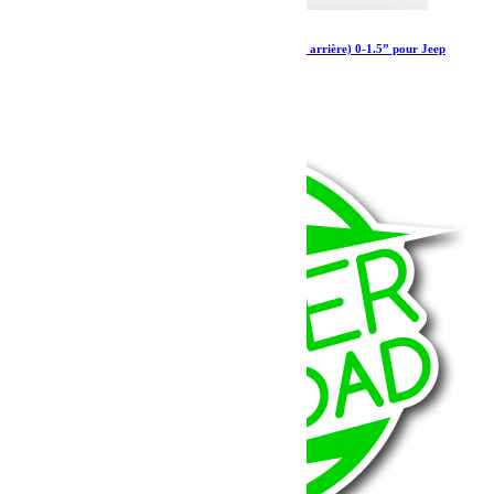
Amortisseurs Falcon SP 2 3.1 Piggyback (avant arrière) 0-1.5” pour Jeep
Wrangler 4xe et 392
2 111.19
€
Ajouter au panier