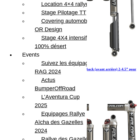
Location 4×4 rallye
Stage Pilotage TT
Covering automobile –
OR Design
Stage 4X4 intensif
100% désert
Events
Suivez les équipages
Amortisseurs Falcon SP 2 3.3 Fast adjust Piggyback (avant arrière) 2-4.5” pour
RAG 2024
Jeep Wrangler JL Ecodiesel 4xe 392
Actus
2 760.79
€
Ajouter au panier
BumperOffRoad
L’Aventura Cup
2025
Equipages Rallye
Aïcha des Gazelles
2024
Rallye des Gazelles