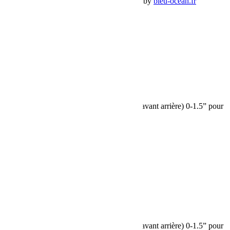
Premium Jeep Specialist - BumperOffroad by
bleu-ocean.fr
Rechercher:
Request car price
Amortisseurs Falcon SP 2 3.1 Piggyback (avant arrière) 0-1.5” pour
Jeep Wrangler 4xe et 392
Name
Email
Phone
Request
Schedule a Test Drive
Amortisseurs Falcon SP 2 3.1 Piggyback (avant arrière) 0-1.5” pour