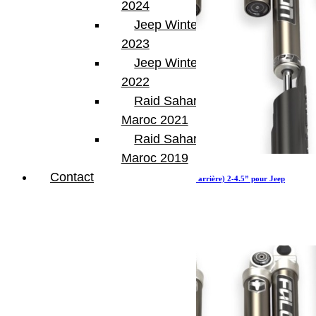
2024
Jeep Winter Tour
2023
Jeep Winter Tour
2022
Raid Sahara Tour
Maroc 2021
Raid Sahara Tour
Maroc 2019
Contact
Amortisseurs Falcon SP 2 3.1 Piggyback (avant arrière) 2-4.5” pour Jeep
Wrangler EcoDiesel, 4xe et 392
2 111.19
€
Ajouter au panier