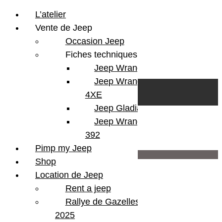
L’atelier
Vente de Jeep
Occasion Jeep
Fiches techniques
Jeep Wrangler JL
Skip to content
Search
Jeep Wrangler
0
Cart
4XE
Login/Register
Jeep Gladiator
Jeep Wrangler V8
392
Pimp my Jeep
22 000€
Shop
Version
CJ7
Location de Jeep
KMS
71000 miles
Couleur
Rouge
Rent a jeep
Portes
2 portes
Rallye de Gazelles
Energie
Essence
2025
Boite
Automatique