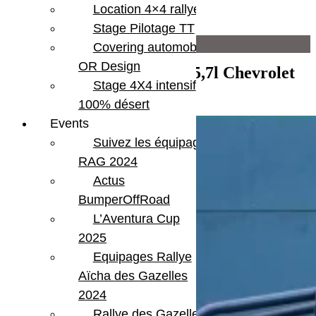
Location 4×4 rallye
Moteur
V8 5,7 Chevrolet
Stage Pilotage TT
Infos supplémentaires
Covering automobile –
OR Design
JEEP CJ7 V8 Moteur V8 5,7l Chevrolet
Bâche
Stage 4X4 intensif
Pneus 35"
1985
Réhausse
100% désert
Treuil WARN
Events
Suivez les équipages
RAG 2024
Actus
BumperOffRoad
L’Aventura Cup
2025
Equipages Rallye
Aïcha des Gazelles
2024
Rallye des Gazelles