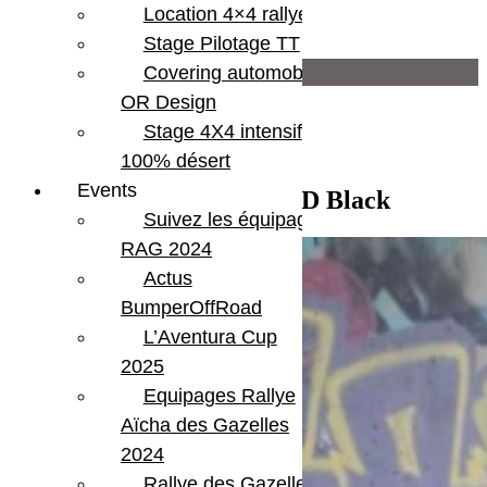
Location 4×4 rallye
Moteur
2,8 CRD
Stage Pilotage TT
Infos supplémentaires
Covering automobile –
OR Design
Attelage US
Stage 4X4 intensif
Bluetooth
Central locking
100% désert
Hard top
Events
Jeep JK Unlimited 2.8 CRD Black
Optiques à led
Suivez les équipages
Parechoc arrière acier
Parechoc avant acier
RAG 2024
Réhausse
Actus
BumperOffRoad
L’Aventura Cup
2025
Equipages Rallye
Aïcha des Gazelles
2024
Rallye des Gazelles