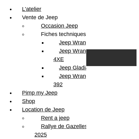
L’atelier
Vente de Jeep
Occasion Jeep
Fiches techniques
Jeep Wrangler JL
Skip to content
Search
Jeep Wrangler
0
Cart
4XE
Login/Register
Jeep Gladiator
Jeep Wrangler V8
392
Pimp my Jeep
Version
Wrangler JKU
Shop
Finition
CRD
Location de Jeep
KMS
246000
Rent a jeep
Couleur
Black
Portes
4 Portes
Rallye de Gazelles
Energie
Diesel
2025
Boite
Automatique