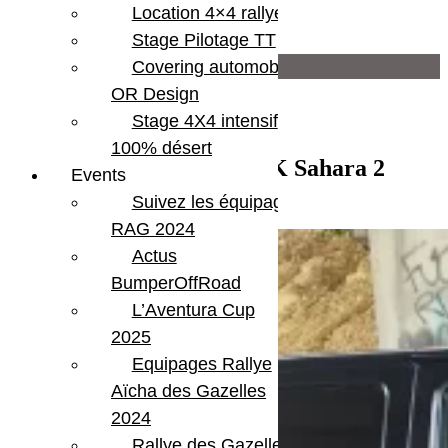
Location 4×4 rallye
Moteur
2,8 CRD
Stage Pilotage TT
Infos supplémentaires
Covering automobile –
OR Design
Attelage
Stage 4X4 intensif
Bluetooth
CD player
100% désert
Central locking
Vendu – Jeep Wrangler JK Sahara 2
Events
Hard top
portes 2.8 CRD 200cv
Suivez les équipages
Marche Pieds
Optiques à led
RAG 2024
Actus
BumperOffRoad
L’Aventura Cup
2025
Equipages Rallye
Aïcha des Gazelles
2024
Rallye des Gazelles