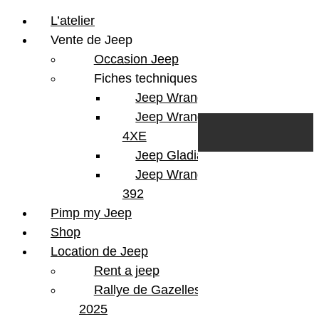
L’atelier
Vente de Jeep
Occasion Jeep
Fiches techniques
Jeep Wrangler JL
Skip to content
Search
Jeep Wrangler
0
Cart
4XE
Login/Register
Jeep Gladiator
Jeep Wrangler V8
392
Pimp my Jeep
Version
Wrangler JK
Shop
Finition
Sahara
Location de Jeep
KMS
137000
Rent a jeep
Couleur
Black
Portes
2 portes
Rallye de Gazelles
Energie
Diesel
2025
Boite
Automatique