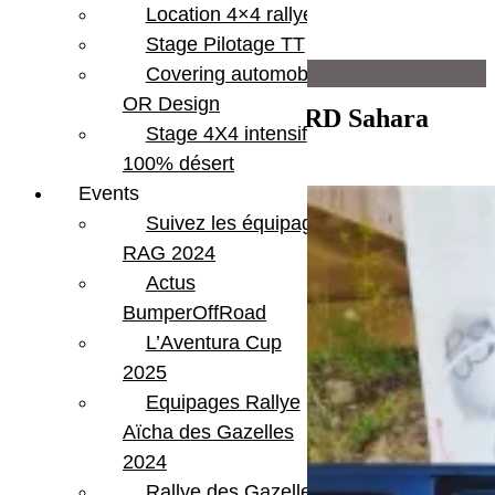
Location 4×4 rallye
Moteur
2,8 CRD
Stage Pilotage TT
Infos supplémentaires
Covering automobile –
OR Design
Jeep Wrangler JKU 2.8 CRD Sahara
Bluetooth
Stage 4X4 intensif
CD player
Black
Hard top
100% désert
Marche Pieds
Events
Suivez les équipages
RAG 2024
Actus
BumperOffRoad
L’Aventura Cup
2025
Equipages Rallye
Aïcha des Gazelles
2024
Rallye des Gazelles