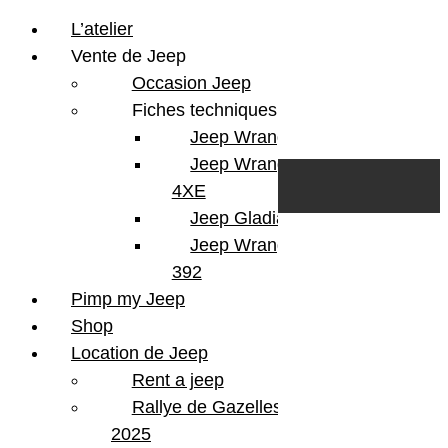
L’atelier
Vente de Jeep
Occasion Jeep
Fiches techniques
Jeep Wrangler JL
Skip to content
Search
Jeep Wrangler
0
Cart
4XE
Login/Register
Jeep Gladiator
Jeep Wrangler V8
392
Pimp my Jeep
Version
Wrangler JKU
Shop
Finition
Sahara
Location de Jeep
KMS
160 000
Rent a jeep
Couleur
Black
Portes
4 Portes
Rallye de Gazelles
Energie
Diesel
2025
Boite
Automatique