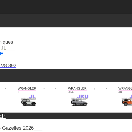
niques
 JL
XE
 V8 392
WRANGLER
WRANGLER
WRANG
JL
JKU
JK
EP
de Gazelles 2026