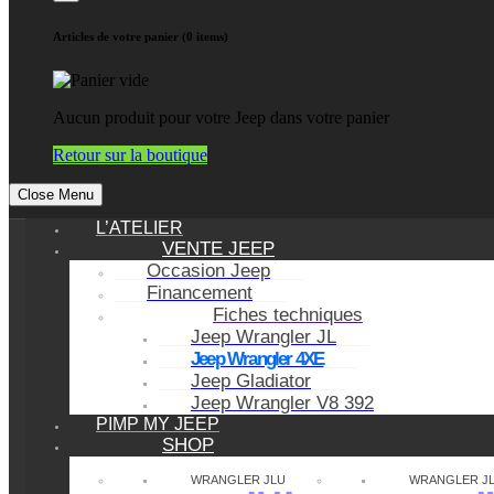
Articles de votre panier (0 items)
Aucun produit pour votre Jeep dans votre panier
Retour sur la boutique
Close Menu
L’ATELIER
VENTE JEEP
Occasion Jeep
Financement
Fiches techniques
Jeep Wrangler JL
Jeep Wrangler 4XE
Jeep Gladiator
Jeep Wrangler V8 392
PIMP MY JEEP
SHOP
WRANGLER JLU
WRANGLER J