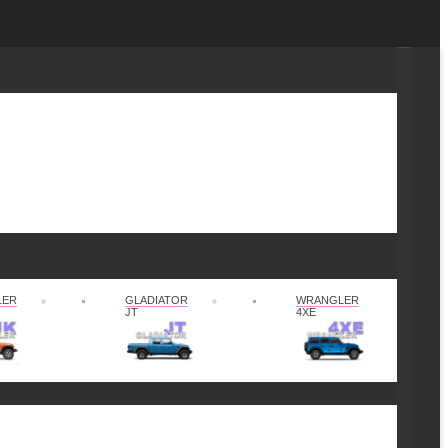
LER
GLADIATOR
WRANGLER
JT
4XE