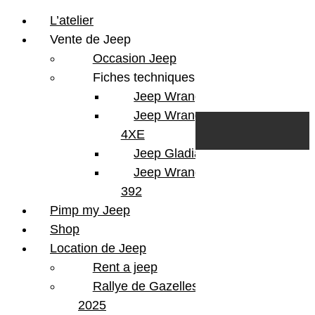
L’atelier
Vente de Jeep
Occasion Jeep
Fiches techniques
Jeep Wrangler JL
Skip to content
Search
Jeep Wrangler
0
Cart
4XE
Login/Register
Jeep Gladiator
Jeep Wrangler V8
392
Pimp my Jeep
Version
Wrangler 392 V8
Shop
Finition
Rubicon
Location de Jeep
KMS
7000
Rent a jeep
Couleur
White
Portes
4 Portes
Rallye de Gazelles
Energie
Essence
2025
Boite
Automatique