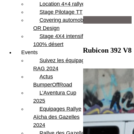
Location 4×4 rallye
Moteur
V8 392 HEMI
Stage Pilotage TT
Infos supplémentaires
Covering automobile –
OR Design
Bluetooth
Stage 4X4 intensif
Central locking
Hard top
100% désert
Optiques à led
Jeep Wrangler Unlimited Rubicon 392 V8
Events
Parechoc arrière acier
Blanc
Suivez les équipages
Parechoc avant acier
Rubicon
RAG 2024
Actus
BumperOffRoad
L’Aventura Cup
2025
Equipages Rallye
Aïcha des Gazelles
2024
Rallye des Gazelles