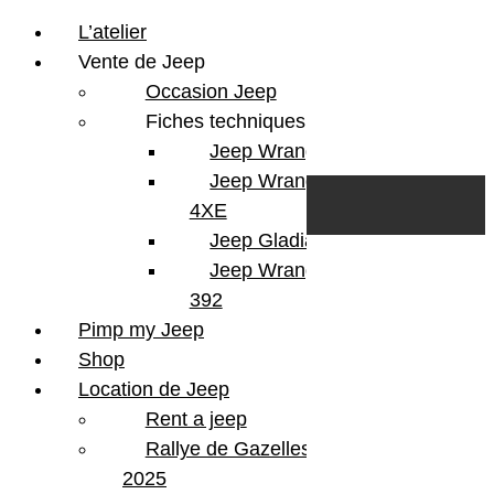
L’atelier
Vente de Jeep
Occasion Jeep
Fiches techniques
Jeep Wrangler JL
Skip to content
Search
Jeep Wrangler
0
Cart
4XE
Login/Register
Jeep Gladiator
Jeep Wrangler V8
392
Pimp my Jeep
Version
Wrangler 392 V8
Shop
Finition
Rubicon
Location de Jeep
Couleur
White
Rent a jeep
Portes
4 Portes
Energie
Essence
Rallye de Gazelles
Boite
Automatique
2025
Moteur
V8 392 HEMI