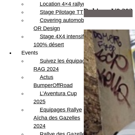
Location 4×4 rallye
Jeep Wrangler Unlimited Rubicon V8 392
Stage Pilotage TT
Infos supplémentaires
Blanc
Covering automobile –
OR Design
Stage 4X4 intensif
100% désert
Events
Suivez les équipages
RAG 2024
Actus
BumperOffRoad
L’Aventura Cup
2025
Equipages Rallye
Aïcha des Gazelles
2024
Rallye des Gazelles