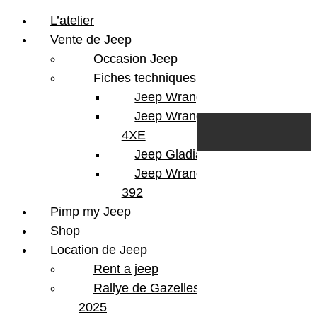
L’atelier
Vente de Jeep
Occasion Jeep
Fiches techniques
Jeep Wrangler JL
Skip to content
Search
Jeep Wrangler
0
Cart
4XE
Login/Register
Jeep Gladiator
Jeep Wrangler V8
392
Pimp my Jeep
Version
Wrangler 392 V8
Shop
Finition
Rubicon
Location de Jeep
KMS
100
Rent a jeep
Couleur
Purple
Portes
4 Portes
Rallye de Gazelles
Energie
Essence
2025
Boite
Automatique