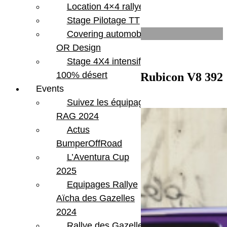
Location 4×4 rallye
Moteur
V8 392 HEMI
Stage Pilotage TT
Infos supplémentaires
Covering automobile –
OR Design
Attelage US
Stage 4X4 intensif
Bluetooth
Hard top
100% désert
Jeep Wrangler Unlimited Rubicon V8 392
Optiques à led
Events
Reign 2023
Pneus 35"
Suivez les équipages
Rubicon
RAG 2024
Actus
BumperOffRoad
L’Aventura Cup
2025
Equipages Rallye
Aïcha des Gazelles
2024
Rallye des Gazelles