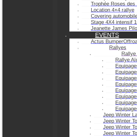
Trophée Roses des 
Location 4×4 rallye
Covering automobil
Stage 4X4 intensif 
Jeanette James Pil
EVENTS
Actus BumperOffro
Rallyes
Rallye
Rallye A
Equipage
Equipage
Equipage
Equipage
Equipage
Equipage
Equipage
Equipage
Jeep Winter L
Jeep Winter T
Jeep Winter T
Jeep Winter T