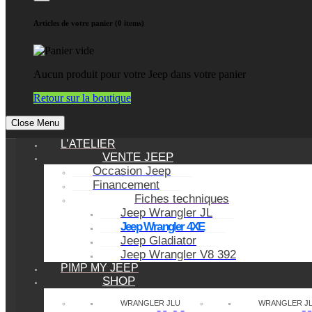
Articles de votre panier (0 items)
Aucun produit pour votre Jeep dans votre panier
Retour sur la boutique
Close Menu
L’ATELIER
VENTE JEEP
Occasion Jeep
Financement
Fiches techniques
Jeep Wrangler JL
Jeep Wrangler 4XE
Jeep Gladiator
Jeep Wrangler V8 392
PIMP MY JEEP
SHOP
WRANGLER JLU
WRANGLER J