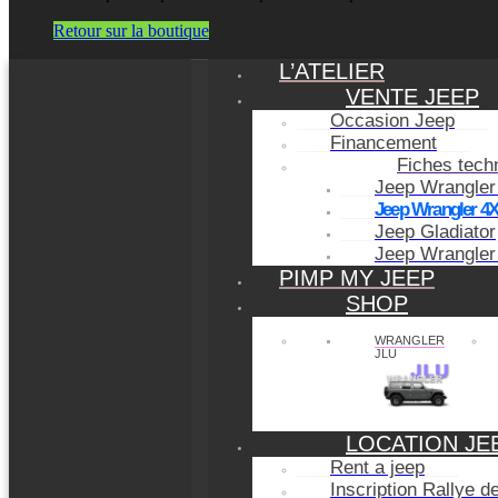
Retour sur la boutique
L’ATELIER
VENTE JEEP
Occasion Jeep
Financement
Fiches tech
Jeep Wrangler
Jeep Wrangler 4
Jeep Gladiator
Jeep Wrangler
PIMP MY JEEP
SHOP
WRANGLER
JLU
LOCATION JE
Rent a jeep
Inscription Rallye 