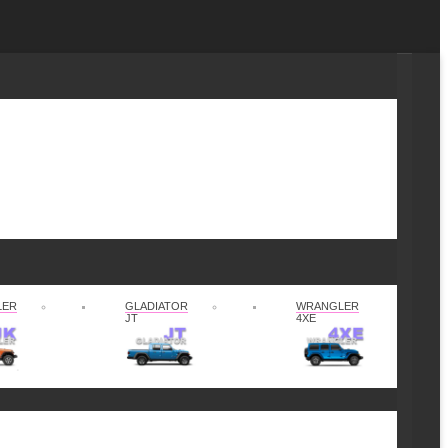
LER
GLADIATOR
WRANGLER
JT
4XE