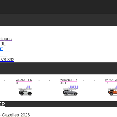
niques
 JL
XE
 V8 392
WRANGLER
WRANGLER
WRANG
JL
JKU
JK
EP
de Gazelles 2026