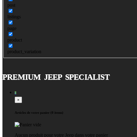
post
listings
page
product
product_variation
PREMIUM JEEP SPECIALIST
0
×
Articles de votre panier (0 items)
Aucun produit pour votre Jeep dans votre panier