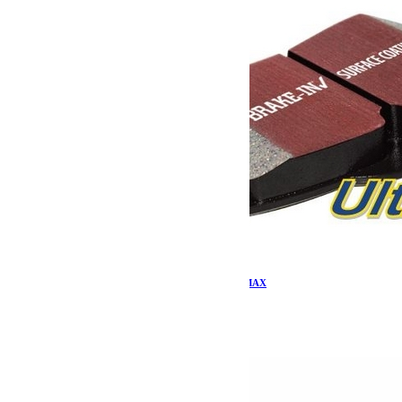
Plaquettes de frein Jeep JK arrière EBC ULTIMAX
119.00
€
Ajouter au panier