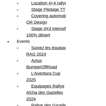
Location 4×4 rallye
Stage Pilotage TT
Covering automobile –
OR Design
Stage 4X4 intensif
100% désert
Events
Suivez les équipages
RAG 2024
Actus
BumperOffRoad
L’Aventura Cup
2025
Equipages Rallye
Aïcha des Gazelles
2024
Rallye des Gazelles