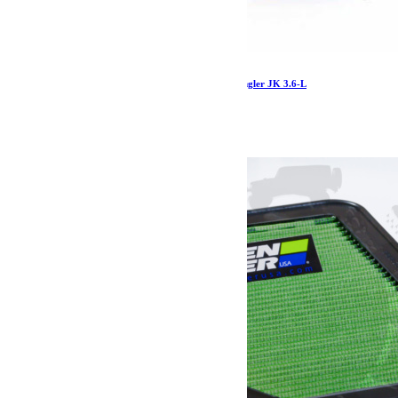
Kit admission direct Banks Ram-Air Jeep Wrangler JK 3.6-L
576.00
€
Ajouter au panier