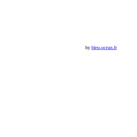
Mon Compte
Détails de mon compte
Déconnexion
Mes commandes
Panier Shop Bumper
Premium Jeep Specialist - BumperOffroad by
bleu-ocean.fr
Rechercher:
Request car price
Capot Rugged Ridge Edition pour Jeep JK
Name
Email