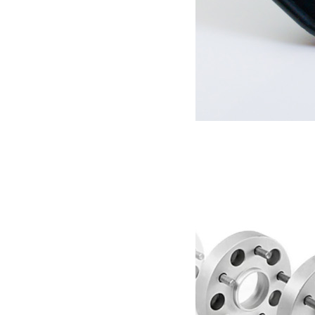
Filtre à air Green Filter Jeep JK 2.8L CRD
89.00
€
Ajouter au panier