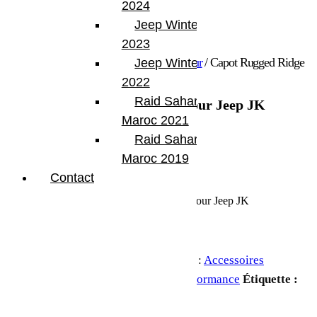
2024
Jeep Winter Tour
2023
Accueil
/
Accessoires
/
Accessoires extérieur
/ Capot Rugged Ridge
Jeep Winter Tour
Edition pour Jeep JK
2022
Raid Sahara Tour
Capot Rugged Ridge Edition pour Jeep JK
Maroc 2021
1 190.00
€
Raid Sahara Tour
Maroc 2019
CAPOT RUGGED RIDGE
Contact
En stock
quantité de Capot Rugged Ridge Edition pour Jeep JK
Ajouter au panier
UGS :
RRIDGE-HOOD
Catégories :
Accessoires
extérieur
,
Capot moteur
,
Goodies
,
Performance
Étiquette :
Jeep JK 2 portes