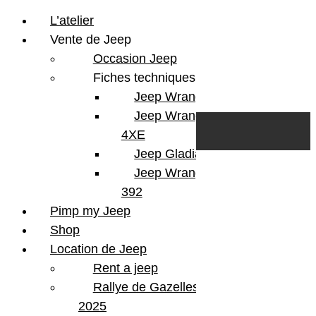
L’atelier
Vente de Jeep
Occasion Jeep
Fiches techniques
Jeep Wrangler JL
Skip to content
Search
Jeep Wrangler
0
Cart
4XE
Login/Register
Jeep Gladiator
Jeep Wrangler V8
392
Pimp my Jeep
Shop
Location de Jeep
Rent a jeep
Rallye de Gazelles
2025