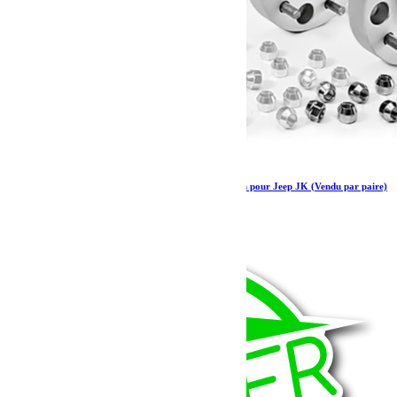
HOFMANN Elargisseurs de voies Jeep + 30 mm pour Jeep JK (Vendu par paire)
169.50
€
Ajouter au panier