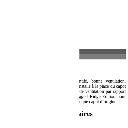
Partager:
Description
Informations complémentaires
Description
Capot Rugged Ridge Performance Ventilé, bonne ventilation,
efficace et abordable. Fabriqué en acier s’installe à la place du capot
d’origine tout en permettant 50% de plus de ventilation par rapport
aux conceptions similaires. Le Capot Rugged Ridge Edition pour
Jeep JK utilise les mêmes points de fixation que capot d’origine.
Informations complémentaires
Poids
30 kg