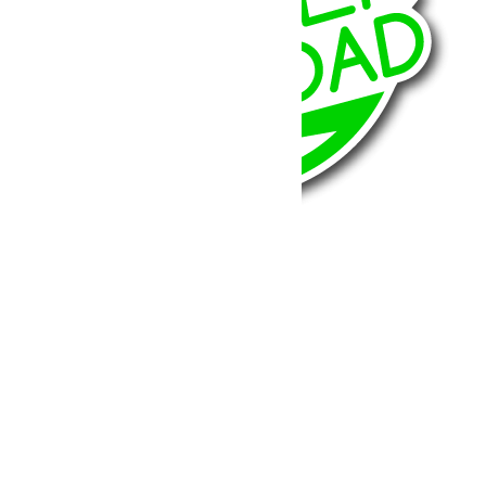
BumperOffroad
46, Chemin de la Petite Bastide
13770 – Venelles
(Aix en Provence)
Email:
contact@bumperoffroad.com
Tel:
+33 (0)4 42 54 26 75
Compte