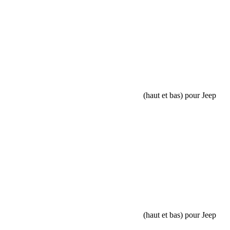
Rechercher:
Request car price
Kit 4 rotules de pivot Dana 30/44 Teraflex (haut et bas) pour Jeep
Wrangler JK et JKU
Name
Email
Phone
Request
Schedule a Test Drive
Kit 4 rotules de pivot Dana 30/44 Teraflex (haut et bas) pour Jeep
Wrangler JK et JKU