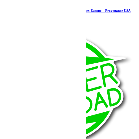
Entretoises d’échappement – JK 2012+ – Teraflex Europe – Provenance USA
89.59
€
Ajouter au panier