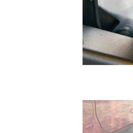
Kit Antenne CB Jeep JK et JKU Mopar
191.00
€
Ajouter au panier