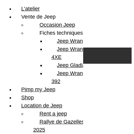
L’atelier
Vente de Jeep
Occasion Jeep
Fiches techniques
Jeep Wrangler JL
Skip to content
Search
Jeep Wrangler
0
Cart
4XE
Login/Register
Jeep Gladiator
Jeep Wrangler V8
392
Pimp my Jeep
Shop
Location de Jeep
Rent a jeep
Rallye de Gazelles
2025