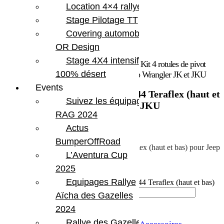
Location 4×4 rallye
Stage Pilotage TT
Covering automobile –
OR Design
Stage 4X4 intensif
Accueil
/
Accessoires
/
Accessoires divers
/ Kit 4 rotules de pivot
100% désert
Dana 30/44 Teraflex (haut et bas) pour Jeep Wrangler JK et JKU
Events
Kit 4 rotules de pivot Dana 30/44 Teraflex (haut et
Suivez les équipages
bas) pour Jeep Wrangler JK et JKU
RAG 2024
431.19
€
Actus
BumperOffRoad
Kit de 4 rotules de pivot Dana 30/44 Teraflex (haut et bas) pour Jeep
L’Aventura Cup
Wrangler JK et JKU
2025
En stock
Equipages Rallye
quantité de Kit 4 rotules de pivot Dana 30/44 Teraflex (haut et bas)
pour Jeep Wrangler JK et JKU
Aïcha des Gazelles
2024
Ajouter au panier
Rallye des Gazelles
UGS :
TERA 3442022