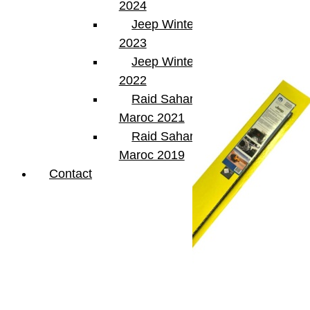
2024
Dimensions
17.78 × 7.62 × 13.97 cm
Jeep Winter Tour
Produits similaires
2023
Jeep Winter Tour
2022
Raid Sahara Tour
Maroc 2021
Raid Sahara Tour
Maroc 2019
Contact